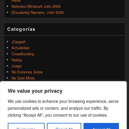
viene
Noticiero Miniaturil Julio 2026
[Escalada] Namarie, Julio 2026
Categorías
¡Cargad!
Actualidad
Crowdfunding
Hobby
Juego
No Estamos Solos
No Solo Minis
Novedades
We value your privacy
Rumores
Trasfondo
We use cookies to enhance your browsing experience, serve
Uncategorized
personalized ads or content, and analyze our traffic. By
clicking "Accept All", you consent to our use of cookies.
Copyright © 2026
¡Cargad!
. Todos los Derechos Reservados.