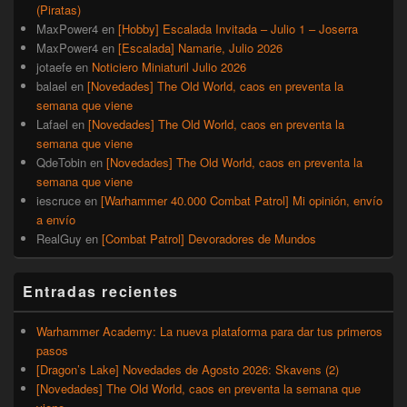
(Piratas)
MaxPower4
en
[Hobby] Escalada Invitada – Julio 1 – Joserra
MaxPower4
en
[Escalada] Namarie, Julio 2026
jotaefe
en
Noticiero Miniaturil Julio 2026
balael
en
[Novedades] The Old World, caos en preventa la
semana que viene
Lafael
en
[Novedades] The Old World, caos en preventa la
semana que viene
QdeTobin
en
[Novedades] The Old World, caos en preventa la
semana que viene
iescruce
en
[Warhammer 40.000 Combat Patrol] Mi opinión, envío
a envío
RealGuy
en
[Combat Patrol] Devoradores de Mundos
Entradas recientes
Warhammer Academy: La nueva plataforma para dar tus primeros
pasos
[Dragon’s Lake] Novedades de Agosto 2026: Skavens (2)
[Novedades] The Old World, caos en preventa la semana que