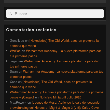
El
Buscar
Buscar
área
por:
de
widget
barra
Comentarios recientes
lateral
primaria
Gonsilvus
en
[Novedades] The Old World, caos en preventa la
semana que viene
WarFac
en
Warhammer Academy: La nueva plataforma para dar
tus primeros pasos
pagan
en
Warhammer Academy: La nueva plataforma para dar
tus primeros pasos
Swan
en
Warhammer Academy: La nueva plataforma para dar tus
primeros pasos
Xoso
en
[Novedades] The Old World, caos en preventa la
semana que viene
Warhammer Academy: La nueva plataforma para dar tus primeros
pasos – ¡Cargad!
en
Noticiero Miniaturil Julio 2026
MaxPower4
en
[Juegos de Mesa] Abriendo la caja del segundo
crowdfunding del Heroes of Might & Magic 3 (y 5): Cala / Cove