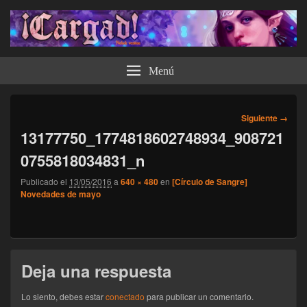
¡Cargad!
Menú
Navegador
Siguiente →
de
13177750_1774818602748934_908721
imágenes
0755818034831_n
Publicado el
13/05/2016
a
640 × 480
en
[Círculo de Sangre]
Novedades de mayo
Deja una respuesta
Lo siento, debes estar
conectado
para publicar un comentario.