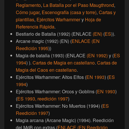
Reglamento
,
La Batalla por el Paso Maugthrond
,
Cómo jugar
,
Escenografía (casa y torre)
,
Cartas y
plantillas
,
Ejércitos Warhammer
y
Hoja de
Referencia Rápida
.
Bestiario de Batalla (1992) (ENLACE
(EN)
(
ES
)).
Arcane magic (1992) (EN) (
ENLACE (EN
Reedición 1995
))
Magia de batalla (1993) (ENLACE
(EN 1992)
y (
ES
1994
) ).
Cartas de Magia en castellano
.
Cartas de
Magia del Caos en castellano
.
Ejércitos Warhammer: Altos Elfos (
EN 1993
) (
ES
1994
)
Ejércitos Warhammer: Orcos y Goblins (
EN 1993
)
(
ES 1993, reedición 1997
)
Ejércitos Warhammer: No Muertos (1994) (
ES
Reedición 1997
)
Magia arcana (Arcane Magic) (1994). Reedición
del MdB con extras.(
ENLACE (EN Reedición