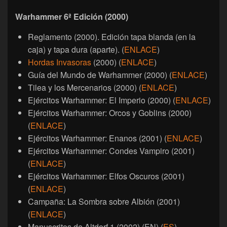
Warhammer 6ª Edición (2000)
Reglamento (2000). Edición tapa blanda (en la
caja) y tapa dura (aparte). (
ENLACE
)
Hordas Invasoras
(2000) (
ENLACE
)
Guía del Mundo de Warhammer (2000) (
ENLACE
)
Tilea y los Mercenarios (2000) (
ENLACE
)
Ejércitos Warhammer: El Imperio (2000) (
ENLACE
)
Ejércitos Warhammer: Orcos y Goblins (2000)
(
ENLACE
)
Ejércitos Warhammer: Enanos (2001) (
ENLACE
)
Ejércitos Warhammer: Condes Vampiro (2001)
(
ENLACE
)
Ejércitos Warhammer: Elfos Oscuros (2001)
(
ENLACE
)
Campaña: La Sombra sobre Albión (2001)
(
ENLACE
)
Manuscritos de Altdorf 1 (2002) (EN) (
ES
)