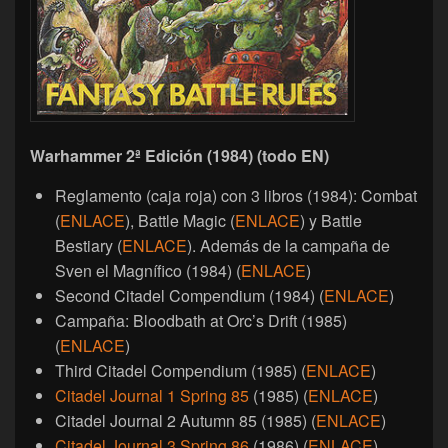
Warhammer 2ª Edición (1984) (todo EN)
Reglamento (caja roja) con 3 libros (1984): Combat
(
ENLACE
), Battle Magic (
ENLACE
) y Battle
Bestiary (
ENLACE
). Además de la campaña de
Sven el Magnífico (1984) (
ENLACE
)
Second Citadel Compendium (1984) (
ENLACE
)
Campaña: Bloodbath at Orc’s Drift (1985)
(
ENLACE
)
Third Citadel Compendium (1985) (
ENLACE
)
Citadel Journal 1 Spring 85
(1985) (
ENLACE
)
Citadel Journal 2 Autumn 85 (1985) (
ENLACE
)
Citadel Journal 3 Spring 86
(1986) (
ENLACE
)