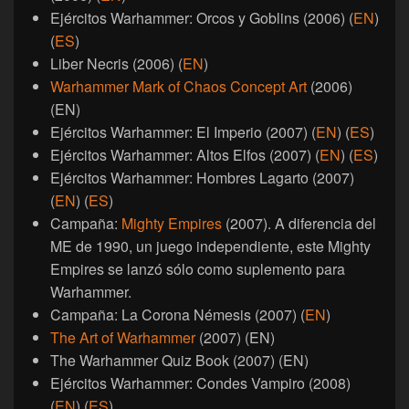
Ejércitos Warhammer: Orcos y Goblins (2006) (
EN
)
(
ES
)
Liber Necris (2006) (
EN
)
Warhammer Mark of Chaos Concept Art
(2006)
(EN)
Ejércitos Warhammer: El Imperio (2007) (
EN
) (
ES
)
Ejércitos Warhammer: Altos Elfos (2007) (
EN
) (
ES
)
Ejércitos Warhammer: Hombres Lagarto (2007)
(
EN
) (
ES
)
Campaña:
Mighty Empires
(2007). A diferencia del
ME de 1990, un juego independiente, este Mighty
Empires se lanzó sólo como suplemento para
Warhammer.
Campaña: La Corona Némesis (2007) (
EN
)
The Art of Warhammer
(2007) (EN)
The Warhammer Quiz Book (2007) (EN)
Ejércitos Warhammer: Condes Vampiro (2008)
(
EN
) (
ES
)