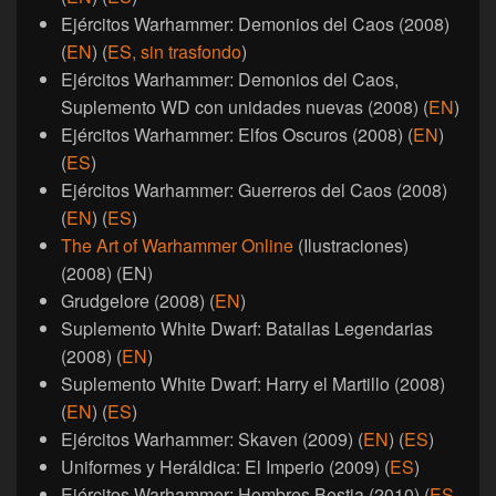
Ejércitos Warhammer: Demonios del Caos (2008)
(
EN
) (
ES, sin trasfondo
)
Ejércitos Warhammer: Demonios del Caos,
Suplemento WD con unidades nuevas (2008) (
EN
)
Ejércitos Warhammer: Elfos Oscuros (2008) (
EN
)
(
ES
)
Ejércitos Warhammer: Guerreros del Caos (2008)
(
EN
) (
ES
)
The Art of Warhammer Online
(Ilustraciones)
(2008) (EN)
Grudgelore (2008) (
EN
)
Suplemento White Dwarf: Batallas Legendarias
(2008) (
EN
)
Suplemento White Dwarf: Harry el Martillo (2008)
(
EN
) (
ES
)
Ejércitos Warhammer: Skaven (2009) (
EN
) (
ES
)
Uniformes y Heráldica: El Imperio (2009) (
ES
)
Ejércitos Warhammer: Hombres Bestia (2010) (
ES,