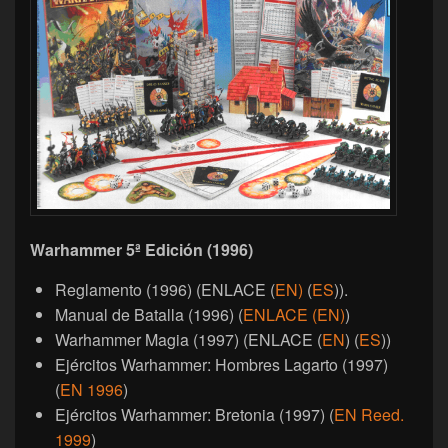
Warhammer 5ª Edición (1996)
Reglamento (1996) (ENLACE (
EN)
(
ES
)).
Manual de Batalla (1996) (
ENLACE (EN)
)
Warhammer Magia (1997) (ENLACE (
EN
) (
ES
))
Ejércitos Warhammer: Hombres Lagarto (1997)
(
EN 1996
)
Ejércitos Warhammer: Bretonia (1997) (
EN Reed.
1999
)