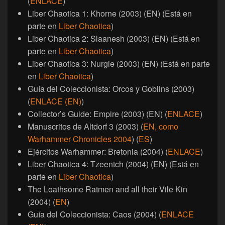
(
ENLACE
)
Liber Chaotica 1: Khorne (2003) (EN) (Está en
parte en
Liber Chaotica
)
Liber Chaotica 2: Slaanesh (2003) (EN) (Está en
parte en
Liber Chaotica
)
Liber Chaotica 3: Nurgle (2003) (EN) (Está en parte
en
Liber Chaotica
)
Guía del Coleccionista: Orcos y Goblins (2003)
(
ENLACE (EN)
)
Collector’s Guide: Empire (2003) (EN) (
ENLACE
)
Manuscritos de Altdorf 3 (2003) (
EN, como
Warhammer Chronicles 2004
) (
ES
)
Ejércitos Warhammer: Bretonia (2004) (
ENLACE
)
Liber Chaotica 4: Tzeentch (2004) (EN) (Está en
parte en
Liber Chaotica
)
The Loathsome Ratmen and all their Vile Kin
(2004) (
EN
)
Guía del Coleccionista: Caos (2004) (
ENLACE