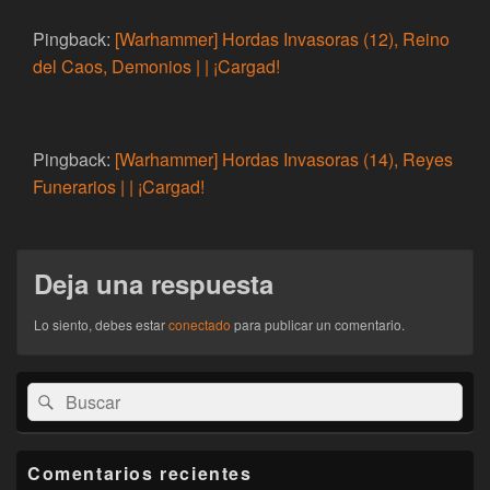
Pingback:
[Warhammer] Hordas Invasoras (12), Reino
del Caos, Demonios | | ¡Cargad!
Pingback:
[Warhammer] Hordas Invasoras (14), Reyes
Funerarios | | ¡Cargad!
Deja una respuesta
Lo siento, debes estar
conectado
para publicar un comentario.
El
Buscar
Buscar
área
por:
de
widget
barra
Comentarios recientes
lateral