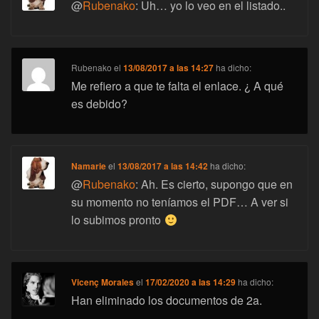
@
Rubenako
: Uh… yo lo veo en el listado..
Rubenako
el
13/08/2017 a las 14:27
ha dicho:
Me refiero a que te falta el enlace. ¿ A qué
es debido?
Namarie
el
13/08/2017 a las 14:42
ha dicho:
@
Rubenako
: Ah. Es cierto, supongo que en
su momento no teníamos el PDF… A ver si
lo subimos pronto
Vicenç Morales
el
17/02/2020 a las 14:29
ha dicho:
Han eliminado los documentos de 2a.