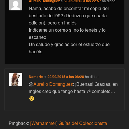
Aurelio Dominguez
el
28/09/2015 a las 22:57
ha dicho:
Nama, acabo de encontrar mi copia del
bestiario de1992 (Deduzco que cuarta
edición), pero en inglés
Indicame un correo si no lo tenéis y lo
escaneo
Un saludo y gracias por el esfuerzo que
hacéis
Namarie
el
29/09/2015 a las 08:28
ha dicho:
@
Aurelio Dominguez
: ¡Buenas! Gracias, en
inglés creo que tengo hasta 7ª completo…
Pingback:
[Warhammer] Guías del Coleccionista