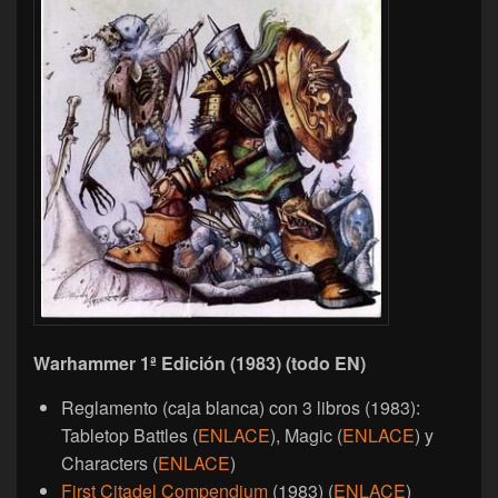
Warhammer 1ª Edición (1983) (todo EN)
Reglamento (caja blanca) con 3 libros (1983):
Tabletop Battles (
ENLACE
), Magic (
ENLACE
) y
Characters (
ENLACE
)
First Citadel Compendium
(1983) (
ENLACE
)