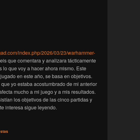
argad.com/index.php/2026/03/23/warhammer-
teis que comentara y analizara tácticamente
s lo que voy a hacer ahora mismo. Este
jugado en este año, se basa en objetivos.
lo que yo estaba acostumbrado de mi anterior
fecta mucho a mi juego y a mis resultados.
tían los objetivos de las cinco partidas y
te interesa sigue leyendo.
rneo de Almadén. Análisis táctico.
stas