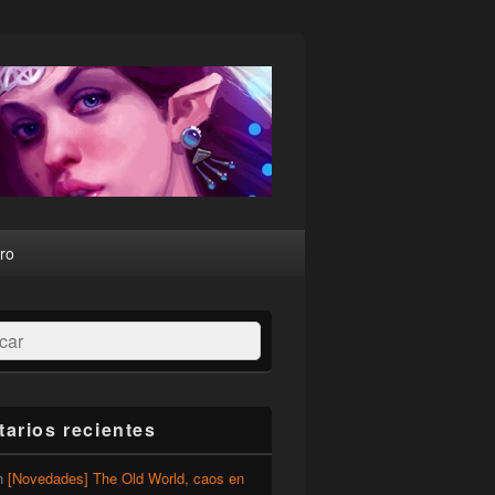
ro
ar
arios recientes
n
[Novedades] The Old World, caos en