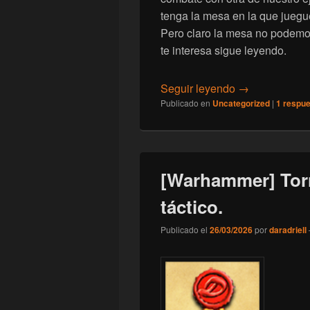
tenga la mesa en la que juegu
Pero claro la mesa no podemos
te interesa sigue leyendo.
[Warhammer] L
Seguir leyendo
→
Publicado en
Uncategorized
|
1
respue
[Warhammer] Torn
táctico.
Publicado el
26/03/2026
por
daradriell