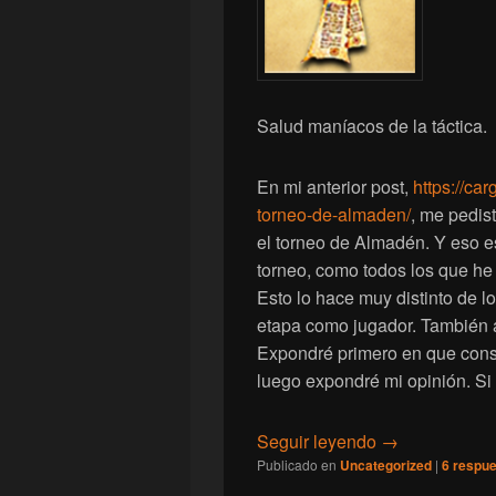
Salud maníacos de la táctica.
En mi anterior post,
https://c
torneo-de-almaden/
, me pedis
el torneo de Almadén. Y eso e
torneo, como todos los que he 
Esto lo hace muy distinto de 
etapa como jugador. También a
Expondré primero en que consis
luego expondré mi opinión. Si 
[Warhammer] To
Seguir leyendo
→
Publicado en
Uncategorized
|
6
respue