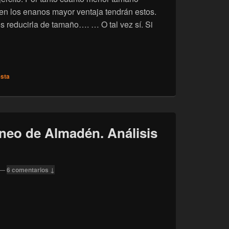
en los enanos mayor ventaja tendrán estos.
 reducirla de tamaño…. … O tal vez sí. Si
os enanos y el espacio
sta
eo de Almadén. Análisis
—
6 comentarios ↓