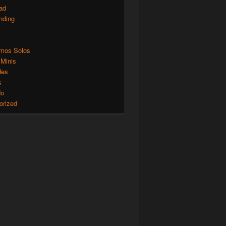
ad
nding
mos Solos
 Minis
des
s
do
orized