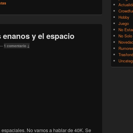
stas
Actualid
Crowdfu
Hobby
Juego
No Esta
enanos y el espacio
No Solo
Noveda
—
1 comentario ↓
Rumore
Trasfon
Uncateg
s espaciales. No vamos a hablar de 40K. Se