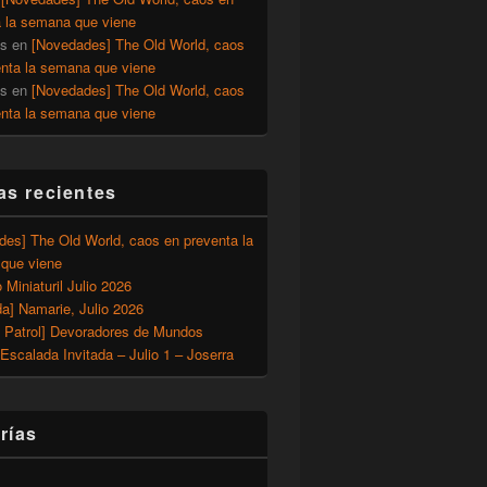
a la semana que viene
os
en
[Novedades] The Old World, caos
enta la semana que viene
os
en
[Novedades] The Old World, caos
enta la semana que viene
as recientes
des] The Old World, caos en preventa la
que viene
o Miniaturil Julio 2026
a] Namarie, Julio 2026
 Patrol] Devoradores de Mundos
Escalada Invitada – Julio 1 – Joserra
rías
n de Warhammer 40.000!.