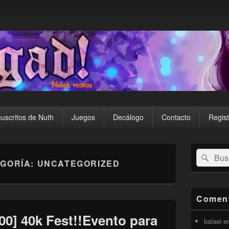
uscritos de Nuth
Juegos
Decálogo
Contacto
Regist
El
Buscar
Busc
área
EGORÍA:
UNCATEGORIZED
por:
de
widget
barra
lateral
Coment
primaria
0] 40k Fest!!Evento para
balael
e