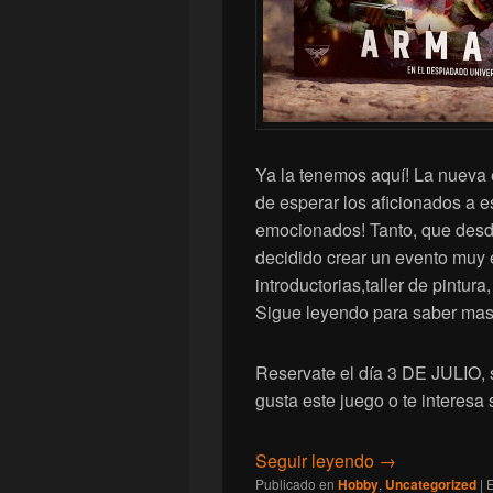
Ya la tenemos aquí! La nueva
de esperar los aficionados a 
emocionados! Tanto, que desd
decidido crear un evento muy e
introductorias,taller de pintu
Sigue leyendo para saber mas
Reservate el día 3 DE JULIO, 
gusta este juego o te interesa 
[Warhammer 40.
Seguir leyendo
→
Publicado en
Hobby
,
Uncategorized
|
E