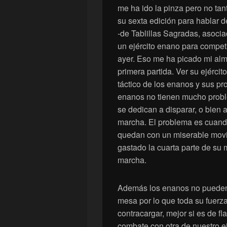
me ha ido la pinza pero no t
su sexta edición para hablar
-de Tablillas Sagradas, asoc
un ejército enano para compet
ayer. Eso me ha picado mi al
primera partida. Ver su ejércit
táctico de los enanos y sus pr
enanos no tienen mucho probl
se dedican a disparar, o bien 
marcha. El problema es cuand
quedan con un miserable movi
gastado la cuarta parte de su 
marcha.
Además los enanos no pueden
mesa por lo que toda su fuerz
contracargar, mejor si es de f
combate con otra de nuestro e