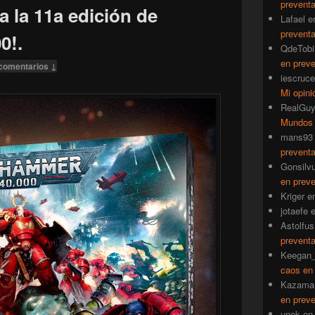
prevent
a la 11a edición de
Lafael
e
prevent
0!.
QdeTobi
en prev
comentarios ↓
iescruce
Mi opini
RealGu
Mundos
mans93
prevent
Gonsilv
en prev
Kriger
e
jotaefe
Astolfus
prevent
Keegan_
caos en
Kazama
en prev
unok
e