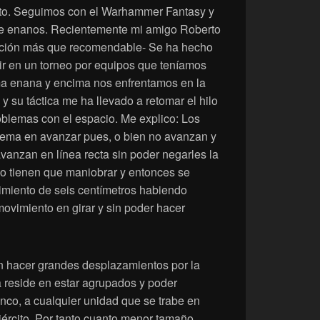
anto. Seguimos con el Warhammer Fantasy y
 de enanos. Recientemente mi amigo Roberto
iación más que recomendable- Se ha hecho
ir en un torneo por equipos que teníamos
ma enana y encima nos enfrentamos en la
o y su táctica me ha llevado a retomar el hilo
oblemas con el espacio. Me explico: Los
ema en avanzar pues, o bien no avanzan y
avanzan en línea recta sin poder negarles la
o tienen que maniobrar y entonces se
miento de seis centímetros habiendo
movimiento en girar y sin poder hacer
 hacer grandes desplazamientos por la
a reside en estar agrupados y poder
lanco, a cualquier unidad que se trabe en
jército. Por tanto cuanto menor tamaño