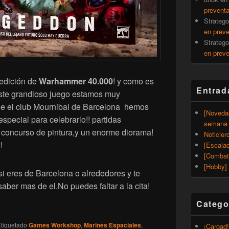
prevent
Strateg
en prev
Strateg
en prev
 edición de
Warhammer 40.000
! y como es
Entrad
este grandioso juego estamos muy
e el club Mournibal de Barcelona hemos
[Noveda
special para celebrarlo!! partidas
semana 
ra, concurso de pintura,y un enorme diorama!
Noticier
!
[Escalad
[Combat
[Hobby] 
si eres de Barcelona o alrededores y te
saber mas de el.No puedes faltar a la cita!
Catego
000] 40k Fest!!Evento para dar la bienvenida a la 11a edició
tiquetado
Games Workshop
,
Marines Espaciales
,
¡Cargad!