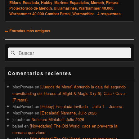
Eldars
,
Escalada
,
Hobby
,
Marines Espaciales
,
Menoth
,
Pintura
,
Protectorado de Menoth
,
Ultramarines
,
Warhammer 40.000
,
Warhammer 40.000 Combat Patrol
,
Warmachine
|
4
respuestas
Navegación
←
Entradas más antiguas
de
entradas
El
Buscar
Buscar
área
por:
de
widget
barra
Comentarios recientes
lateral
primaria
MaxPower4
en
[Juegos de Mesa] Abriendo la caja del segundo
crowdfunding del Heroes of Might & Magic 3 (y 5): Cala / Cove
(Piratas)
MaxPower4
en
[Hobby] Escalada Invitada – Julio 1 – Joserra
MaxPower4
en
[Escalada] Namarie, Julio 2026
jotaefe
en
Noticiero Miniaturil Julio 2026
balael
en
[Novedades] The Old World, caos en preventa la
semana que viene
Lafael
en
[Novedades] The Old World, caos en preventa la