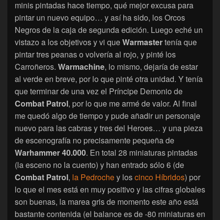
minis pintadas hace tiempo, qué mejor excusa para
pintar un nuevo equipo… y así ha sido, los Orcos
Negros de la caja de segunda edición. Luego eché un
vistazo a los objetivos y vi que
Warmaster
tenía que
pintar tres peanas o volvería al rojo, y pinté los
Carroñeros.
Warmachine
, lo mismo, dejaría de estar
al verde en breve, por lo que pinté otra unidad. Y tenía
que terminar de una vez el Príncipe Demonio de
Combat Patrol
, por lo que me armé de valor. Al final
me quedó algo de tiempo y pude añadir un personaje
nuevo para las cabras y tres del Heroes… y una pieza
de escenografía no precisamente pequeña de
Warhammer 40.000
. En total 28 miniaturas pintadas
(la esceno no la cuento) y han entrado sólo 6 (de
Combat Patrol
,
la Pedroche
y los
cinco Híbridos
) por
lo que el mes está en muy positivo y las cifras globales
son buenas, la marea gris de momento este año está
bastante contenida (el balance es de -80 miniaturas en