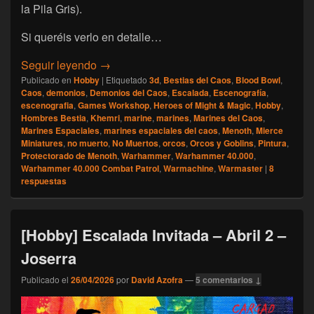
la Pila Gris).
Si queréis verlo en detalle…
[Escalada] Namarie, Mayo 2026
Seguir leyendo
→
Publicado en
Hobby
|
Etiquetado
3d
,
Bestias del Caos
,
Blood Bowl
,
Caos
,
demonios
,
Demonios del Caos
,
Escalada
,
Escenografía
,
escenografia
,
Games Workshop
,
Heroes of Might & Magic
,
Hobby
,
Hombres Bestia
,
Khemri
,
marine
,
marines
,
Marines del Caos
,
Marines Espaciales
,
marines espaciales del caos
,
Menoth
,
Mierce
Miniatures
,
no muerto
,
No Muertos
,
orcos
,
Orcos y Goblins
,
Pintura
,
Protectorado de Menoth
,
Warhammer
,
Warhammer 40.000
,
Warhammer 40.000 Combat Patrol
,
Warmachine
,
Warmaster
|
8
respuestas
[Hobby] Escalada Invitada – Abril 2 –
Joserra
Publicado el
26/04/2026
por
David Azofra
—
5 comentarios ↓