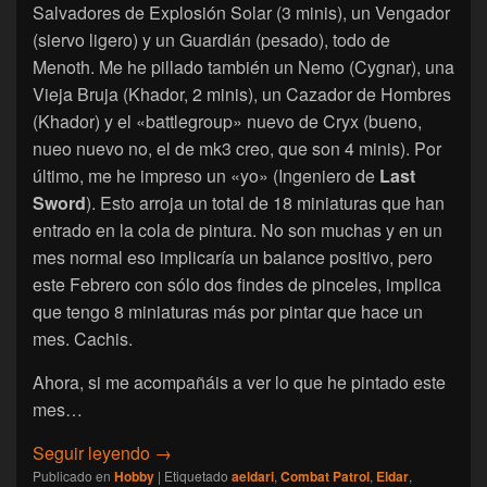
Salvadores de Explosión Solar (3 minis), un Vengador
(siervo ligero) y un Guardián (pesado), todo de
Menoth. Me he pillado también un Nemo (Cygnar), una
Vieja Bruja (Khador, 2 minis), un Cazador de Hombres
(Khador) y el «battlegroup» nuevo de Cryx (bueno,
nueo nuevo no, el de mk3 creo, que son 4 minis). Por
último, me he impreso un «yo» (Ingeniero de
Last
Sword
). Esto arroja un total de 18 miniaturas que han
entrado en la cola de pintura. No son muchas y en un
mes normal eso implicaría un balance positivo, pero
este Febrero con sólo dos findes de pinceles, implica
que tengo 8 miniaturas más por pintar que hace un
mes. Cachis.
Ahora, si me acompañáis a ver lo que he pintado este
mes…
[Escalada] Namarie, Febrero 2026
Seguir leyendo
→
Publicado en
Hobby
|
Etiquetado
aeldari
,
Combat Patrol
,
Eldar
,