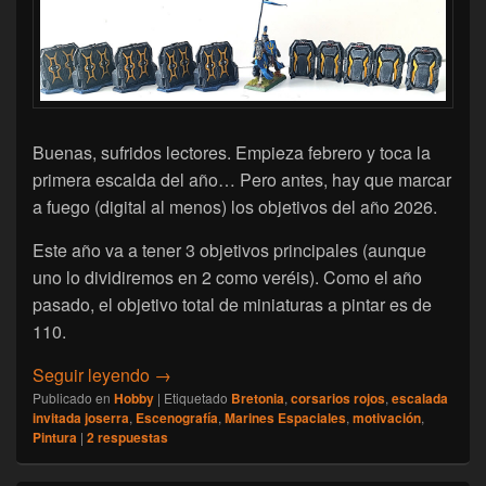
Buenas, sufridos lectores. Empieza febrero y toca la
primera escalda del año… Pero antes, hay que marcar
a fuego (digital al menos) los objetivos del año 2026.
Este año va a tener 3 objetivos principales (aunque
uno lo dividiremos en 2 como veréis). Como el año
pasado, el objetivo total de miniaturas a pintar es de
110.
[Hobby] Escalada Invitada – Marzo 2 – Jos
Seguir leyendo
→
Publicado en
Hobby
|
Etiquetado
Bretonia
,
corsarios rojos
,
escalada
invitada joserra
,
Escenografía
,
Marines Espaciales
,
motivación
,
Pintura
|
2
respuestas