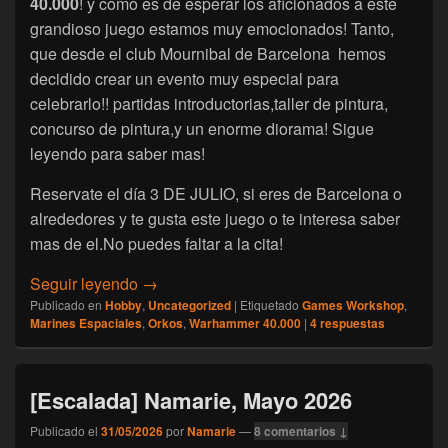
40.000
! y como es de esperar los aficionados a este
grandioso juego estamos muy emocionados! Tanto,
que desde el club Mournibal de Barcelona hemos
decidido crear un evento muy especial para
celebrarlo!! partidas introductorias,taller de pintura,
concurso de pintura,y un enorme diorama! Sigue
leyendo para saber mas!
Reservate el día 3 DE JULIO, si eres de Barcelona o
alrededores y te gusta este juego o te interesa saber
mas de el.No puedes faltar a la cita!
[Warhammer 40.000] 40k Fest!!Evento para 
Seguir leyendo
→
Publicado en
Hobby
,
Uncategorized
|
Etiquetado
Games Workshop
,
Marines Espaciales
,
Orkos
,
Warhammer 40.000
|
4
respuestas
[Escalada] Namarie, Mayo 2026
Publicado el
31/05/2026
por
Namarie
—
8 comentarios ↓