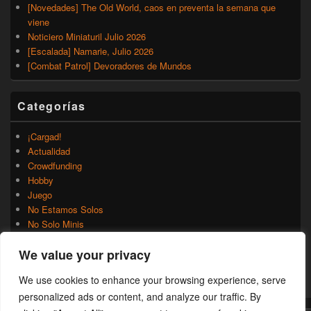
[Novedades] The Old World, caos en preventa la semana que
viene
Noticiero Miniaturil Julio 2026
[Escalada] Namarie, Julio 2026
[Combat Patrol] Devoradores de Mundos
Categorías
¡Cargad!
Actualidad
Crowdfunding
Hobby
Juego
No Estamos Solos
No Solo Minis
Novedades
We value your privacy
Rumores
Trasfondo
We use cookies to enhance your browsing experience, serve
Uncategorized
personalized ads or content, and analyze our traffic. By