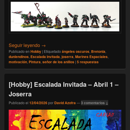
[Hobby] Escalada Invitada – Abril 2 – Joser
Seguir leyendo
→
Publicado en
Hobby
|
Etiquetado
ángeles oscuros
,
Bretonia
,
dunlendinos
,
Escalada invitada
,
joserra
,
Marines Espaciales
,
motivación
,
Pintura
,
señor de los anillos
|
5
respuestas
[Hobby] Escalada Invitada – Abril 1 –
Joserra
Publicado el
12/04/2026
por
David Azofra
—
3 comentarios ↓