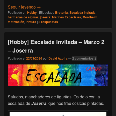
[Hobby] Escalada Invitada – Abril 1 – Joser
Seguir leyendo
→
Publicado en
Hobby
|
Etiquetado
Bretonia
,
Escalada invitada
,
hermanas de sigmar
,
joserra
,
Marines Espaciales
,
Mordheim
,
motivación
,
Pintura
|
3
respuestas
[Hobby] Escalada Invitada – Marzo 2
– Joserra
Publicado el
22/03/2026
por
David Azofra
—
2 comentarios ↓
Saludos, manchadores de figuritas. Os dejo con la
escalada de
Joserra
, que nos trae cosicas pintadas.