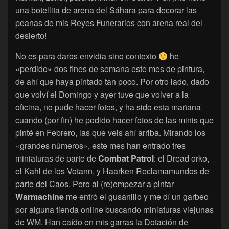
una botellita de arena del Sáhara para decorar las
peanas de mis Reyes Funerarios con arena real del
desierto!
No es para daros envidia sino contexto
he
«perdido» dos fines de semana este mes de pintura,
de ahí que haya pintado tan poco. Por otro lado, dado
que volví el Domingo y ayer tuve que volver a la
oficina, no pude hacer fotos, y ha sido esta mañana
cuando (por fin) he podido hacer fotos de las minis que
pinté en Febrero, las que veis ahí arriba. Mirando los
«grandes números», este mes han entrado tres
miniaturas de parte de
Combat Patrol
: el Dread orko,
el Kahl de los Votann, y Haarken Reclamamundos de
parte del Caos. Pero al (re)empezar a pintar
Warmachine
me entró el gusanillo y me dí un garbeo
por alguna tienda online buscando miniaturas viejunas
de WM. Han caído en mis garras la Dotación de