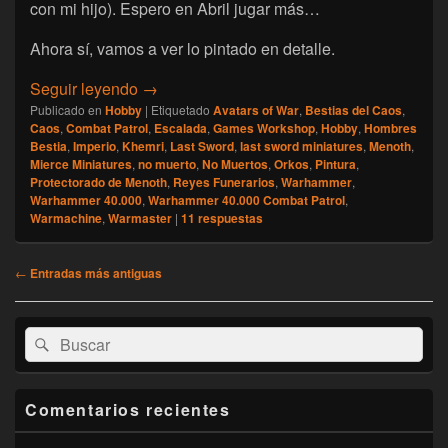
con mi hijo). Espero en Abril jugar más…
Ahora sí, vamos a ver lo pintado en detalle.
[Escalada] Namarie, Marzo 2026
Seguir leyendo
→
Publicado en
Hobby
|
Etiquetado
Avatars of War
,
Bestias del Caos
,
Caos
,
Combat Patrol
,
Escalada
,
Games Workshop
,
Hobby
,
Hombres
Bestia
,
Imperio
,
Khemri
,
Last Sword
,
last sword miniatures
,
Menoth
,
Mierce Miniatures
,
no muerto
,
No Muertos
,
Orkos
,
Pintura
,
Protectorado de Menoth
,
Reyes Funerarios
,
Warhammer
,
Warhammer 40.000
,
Warhammer 40.000 Combat Patrol
,
Warmachine
,
Warmaster
|
11
respuestas
Navegación
←
Entradas más antiguas
de
entradas
El
Buscar
Buscar
área
por:
de
widget
barra
Comentarios recientes
lateral
primaria