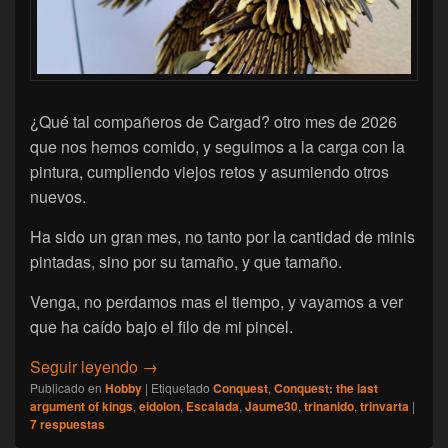
¿Qué tal compañeros de Cargad? otro mes de 2026
que nos hemos comido, y seguimos a la carga con la
pintura, cumpliendo viejos retos y asumiendo otros
nuevos.
Ha sido un gran mes, no tanto por la cantidad de minis
pintadas, sino por su tamaño, y que tamaño.
Venga, no perdamos mas el tiempo, y vayamos a ver
que ha caído bajo el filo de mi pincel.
[Escalada Jaume30 marzo 2026] El rey de lo
Seguir leyendo
→
Publicado en
Hobby
|
Etiquetado
Conquest
,
Conquest: the last
argument of kings
,
eidolon
,
Escalada
,
Jaume30
,
trinanido
,
trinvarta
|
7
respuestas