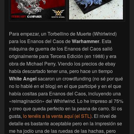
Para empezar, un Torbellino de Muerte (Whirlwind)
para los Enanos del Caos de
Warhammer
. Esta
máquina de guerra de los Enanos del Caos salió
originalmente para Tercera Edición (en 1988) y era
obra de Michael Perry. Viendo los precios de ebay
había descartado tener una, pero hace un tiempo
White Angel
sacaron un crowdfunding (no sé por qué
no lo hablé en el blog) en el que participé y en el que
había cositas para Enanos del Caos, incluyendo una
«reimaginación» del Whirlwind. Lo he impreso al 75%
y creo que queda perfecto en la peana de carro. Si os
gusta,
lo tenéis a la venta aquí (el STL)
. El nivel de
detalle es bastante aceptable pero en la impresión se
me ha jodío una de las ruedas de las hachas, pero