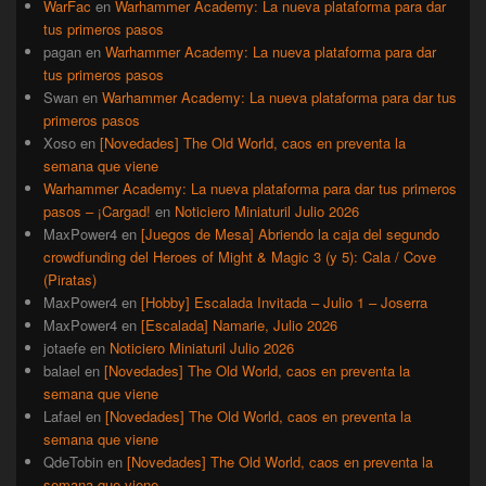
WarFac
en
Warhammer Academy: La nueva plataforma para dar
tus primeros pasos
pagan
en
Warhammer Academy: La nueva plataforma para dar
tus primeros pasos
Swan
en
Warhammer Academy: La nueva plataforma para dar tus
primeros pasos
Xoso
en
[Novedades] The Old World, caos en preventa la
semana que viene
Warhammer Academy: La nueva plataforma para dar tus primeros
pasos – ¡Cargad!
en
Noticiero Miniaturil Julio 2026
MaxPower4
en
[Juegos de Mesa] Abriendo la caja del segundo
crowdfunding del Heroes of Might & Magic 3 (y 5): Cala / Cove
(Piratas)
MaxPower4
en
[Hobby] Escalada Invitada – Julio 1 – Joserra
MaxPower4
en
[Escalada] Namarie, Julio 2026
jotaefe
en
Noticiero Miniaturil Julio 2026
balael
en
[Novedades] The Old World, caos en preventa la
semana que viene
Lafael
en
[Novedades] The Old World, caos en preventa la
semana que viene
QdeTobin
en
[Novedades] The Old World, caos en preventa la
semana que viene