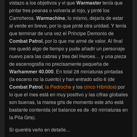
vistazo a los objetivos y vi que
Warmaster
tenía que
pintar tres peanas o volvería al rojo, y pinté los
Carroñeros.
Warmachine
, lo mismo, dejaría de estar
al verde en breve, por lo que pinté otra unidad. Y tenía
que terminar de una vez el Príncipe Demonio de
Combat Patrol
, por lo que me armé de valor. Al final
me quedó algo de tiempo y pude añadir un personaje
nuevo para las cabras y tres del Heroes… y una pieza
de escenografía no precisamente pequeña de
Warhammer 40.000
. En total 28 miniaturas pintadas
(la esceno no la cuento) y han entrado sólo 6 (de
Combat Patrol
,
la Pedroche
y los
cinco Híbridos
) por
lo que el mes está en muy positivo y las cifras globales
son buenas, la marea gris de momento este año está
bastante contenida (el balance es de -80 miniaturas en
la Pila Gris).
Si queréis verlo en detalle…