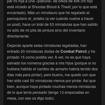
par mi hija a una «patrulla» de orkos de 40k (mi hijo
está viciado al Shootas Blood & Theef, por lo que está
encantado). Más un minotauro que he regalado al
parroquiano el_anteko (a ver cuándo vuelve a hacer
un post), hace un total de 53 miniaturas que han salido
no sólo de mi pila de pintura sino del inventario
directamente.
Dejando aparte estas miniaturas regaladas, han
entrado 20 miniaturas (todas de
Combat Patrol
) y he
pintado 15 como podéis ver. A ver, no es que haya
salvado los números gracias a mis hijos (porque si no
hubiera habido el cambio de armario habría tenido dos
días más para pintar), pero bueno, me quedo con que
han sido casi 50 miniaturas menos por pintar. Así que
bien, aunque haya pintado muchas menos miniaturas
de lo que tenía pensado (tengo 13 empezadas en
mesa, con eso os digo todo).