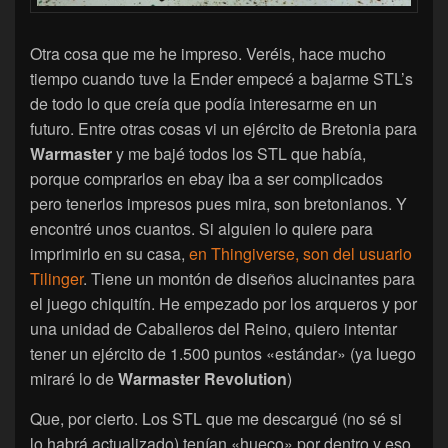
Otra cosa que me he impreso. Veréis, hace mucho
tiempo cuando tuve la Ender empecé a bajarme STL’s
de todo lo que creía que podía interesarme en un
futuro. Entre otras cosas vi un ejército de Bretonia para
Warmaster
y me bajé todos los STL que había,
porque comprarlos en ebay iba a ser complicados
pero tenerlos impresos pues mira, son bretonianos. Y
encontré unos cuantos. Si alguien lo quiere para
imprimirlo en su casa,
en Thingiverse, son del usuario
Tilinger
. Tiene un montón de diseños alucinantes para
el juego chiquitín. He empezado por los arqueros y por
una unidad de Caballeros del Reino, quiero intentar
tener un ejército de 1.500 puntos «estándar» (ya luego
miraré lo de
Warmaster Revolution
)
Que, por cierto. Los STL que me descargué (no sé si
lo habrá actualizado) tenían «hueco» por dentro y eso