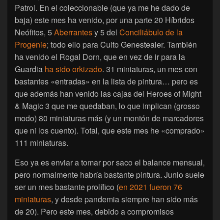
Patrol. En el coleccionable (que ya me he dado de
baja) este mes ha venido, por una parte 20 Híbridos
Neófitos, 5
Aberrantes
y 5 del
Conciliábulo de la
Progenie
; todo ello para Culto Genestealer. También
ha venido el Rogal Dorn, que en vez de ir para la
Guardia
ha sido orkizado
. 31 miniaturas, un mes con
bastantes «entradas» en la lista de pintura… pero es
que además han venido las cajas del Heroes of Might
& Magic 3 que me quedaban, lo que implican (grosso
modo) 80 miniaturas más (y un montón de marcadores
que ni los cuento). Total, que este mes he «comprado»
111 miniaturas.
Eso ya es enviar a tomar por saco el balance mensual,
pero normalmente habría bastante pintura. Junio suele
ser un mes bastante prolífico (
en 2021 fueron 76
miniaturas
, y desde pandemia siempre han sido más
de 20). Pero este mes, debido a compromisos