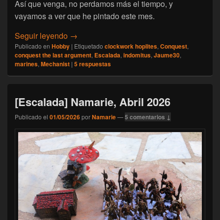
Así que venga, no perdamos más el tiempo, y
vayamos a ver que he pintado este mes.
[Escalada Jaume30 abril 2026] Ángeles Car
Seguir leyendo
→
Publicado en
Hobby
|
Etiquetado
clockwork hoplites
,
Conquest
,
conquest the last argument
,
Escalada
,
indomitus
,
Jaume30
,
marines
,
Mechanist
|
5
respuestas
[Escalada] Namarie, Abril 2026
Publicado el
01/05/2026
por
Namarie
—
5 comentarios ↓