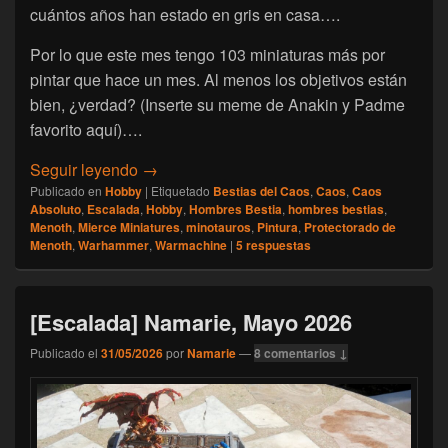
cuántos años han estado en gris en casa….
Por lo que este mes tengo 103 miniaturas más por
pintar que hace un mes. Al menos los objetivos están
bien, ¿verdad? (Inserte su meme de Anakin y Padme
favorito aquí)….
[Escalada] Namarie, Junio 2026
Seguir leyendo
→
Publicado en
Hobby
|
Etiquetado
Bestias del Caos
,
Caos
,
Caos
Absoluto
,
Escalada
,
Hobby
,
Hombres Bestia
,
hombres bestias
,
Menoth
,
Mierce Miniatures
,
minotauros
,
Pintura
,
Protectorado de
Menoth
,
Warhammer
,
Warmachine
|
5
respuestas
[Escalada] Namarie, Mayo 2026
Publicado el
31/05/2026
por
Namarie
—
8 comentarios ↓