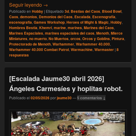
[Escalada] Namarie, Mayo 2026
Seguir leyendo
→
Publicado en
Hobby
|
Etiquetado
3d
,
Bestias del Caos
,
Blood Bowl
,
Caos
,
demonios
,
Demonios del Caos
,
Escalada
,
Escenografía
,
escenografia
,
Games Workshop
,
Heroes of Might & Magic
,
Hobby
,
Hombres Bestia
,
Khemri
,
marine
,
marines
,
Marines del Caos
,
Marines Espaciales
,
marines espaciales del caos
,
Menoth
,
Mierce
Miniatures
,
no muerto
,
No Muertos
,
orcos
,
Orcos y Goblins
,
Pintura
,
Protectorado de Menoth
,
Warhammer
,
Warhammer 40.000
,
Warhammer 40.000 Combat Patrol
,
Warmachine
,
Warmaster
|
8
respuestas
[Escalada Jaume30 abril 2026]
Ángeles Carmesíes y hoplitas robot.
Publicado el
02/05/2026
por
jaume30
—
5 comentarios ↓