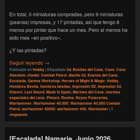
En total, 0 miniaturas compradas, pero 9 miniaturas
(peanas) impresas, y 17 pintadas, así que tengo 8
menos por pintar que hace un mes. Pero al menos ha
sido mes «en positivo».
¿Y las pintadas?
[Escalada] Namarie, Julio 2026
Seguir leyendo
→
Publicado en
Hobby
|
Etiquetado
3d
,
Bestias del Caos
,
Caos
,
Caos
Absoluto
,
citadel
,
Combat Patrol
,
diseño 3d
,
Enanos del Caos
,
Escalada
,
Games Workshop
,
Heroes of Might & Magic
,
Hobby
,
Hombres Bestia
,
hombres bestias
,
impresión 3D
,
impresion 3d
,
Khemri
,
Last Sword
,
Made in Spain
,
Marines del Caos
,
marines
espaciales del caos
,
Pintura
,
Resina
,
Reyes Funerarios
,
Warhammer
,
Warhammer 40.000
,
Warhammer 40.000 Combat
Patrol
,
warhammer 40000
,
warhammer 40k
,
Warmaster
|
1
respuesta
[Escalada] Namarie, Junio 2026