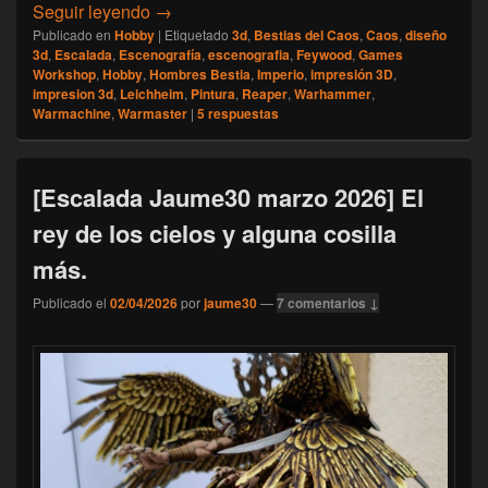
[Escalada] Namarie, Abril 2026
Seguir leyendo
→
Publicado en
Hobby
|
Etiquetado
3d
,
Bestias del Caos
,
Caos
,
diseño
3d
,
Escalada
,
Escenografía
,
escenografia
,
Feywood
,
Games
Workshop
,
Hobby
,
Hombres Bestia
,
Imperio
,
impresión 3D
,
impresion 3d
,
Leichheim
,
Pintura
,
Reaper
,
Warhammer
,
Warmachine
,
Warmaster
|
5
respuestas
[Escalada Jaume30 marzo 2026] El
rey de los cielos y alguna cosilla
más.
Publicado el
02/04/2026
por
jaume30
—
7 comentarios ↓