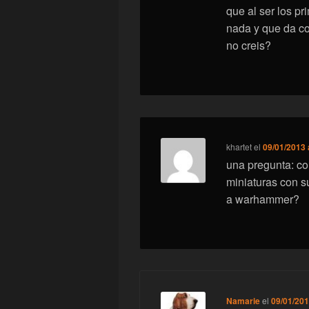
que al ser los pr
nada y que da co
no creis?
khartet
el
09/01/2013 
una pregunta: c
miniaturas con s
a warhammer?
Namarie
el
09/01/201