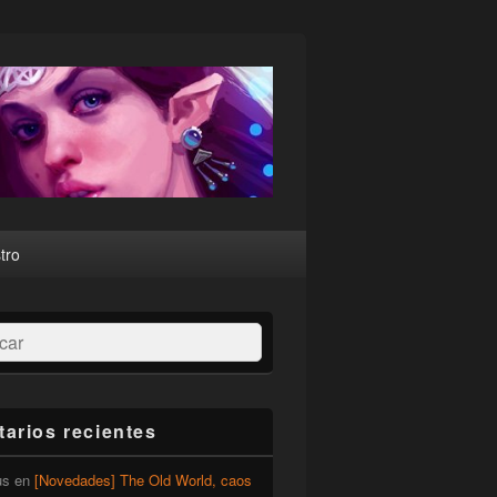
tro
ar
arios recientes
us
en
[Novedades] The Old World, caos