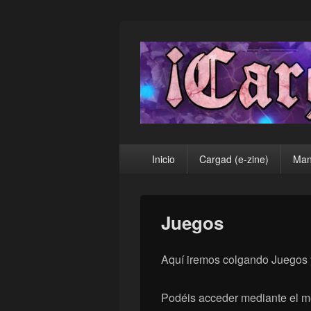
¡Cargad!
Menú
Inicio
Cargad (e-zine)
Man
principal
Juegos
Aquí iremos colgando Juegos 
Podéis acceder mediante el me