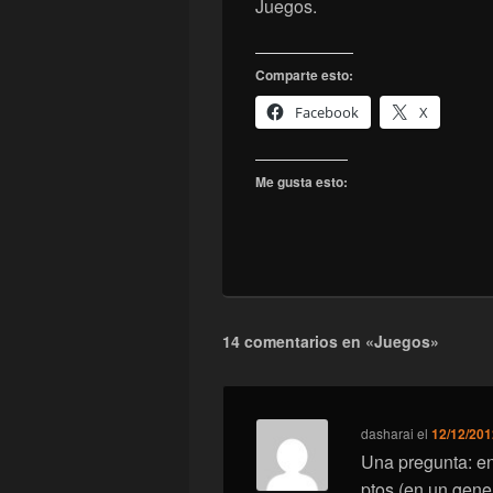
Juegos.
Comparte esto:
Facebook
X
Me gusta esto:
14 comentarios en «Juegos»
dasharai
el
12/12/201
Una pregunta: en
ptos (en un gene