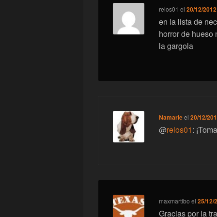
relos01
el
20/12/2012
en la lista de ne
horror de hueso 
la gargola
Namarie
el
20/12/201
@
relos01
: ¡Tom
maxmartibo
el
25/12/
Gracias por la t