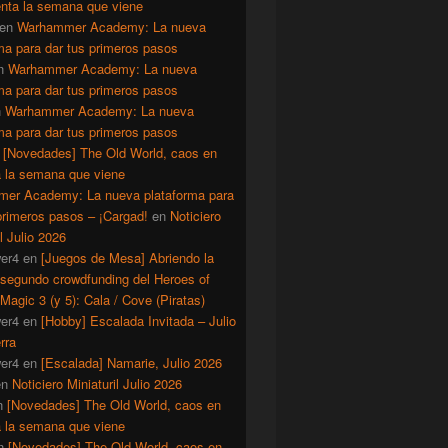
enta la semana que viene
en
Warhammer Academy: La nueva
ma para dar tus primeros pasos
n
Warhammer Academy: La nueva
ma para dar tus primeros pasos
n
Warhammer Academy: La nueva
ma para dar tus primeros pasos
n
[Novedades] The Old World, caos en
a la semana que viene
er Academy: La nueva plataforma para
primeros pasos – ¡Cargad!
en
Noticiero
il Julio 2026
er4
en
[Juegos de Mesa] Abriendo la
 segundo crowdfunding del Heroes of
Magic 3 (y 5): Cala / Cove (Piratas)
er4
en
[Hobby] Escalada Invitada – Julio
rra
er4
en
[Escalada] Namarie, Julio 2026
en
Noticiero Miniaturil Julio 2026
n
[Novedades] The Old World, caos en
a la semana que viene
n
[Novedades] The Old World, caos en