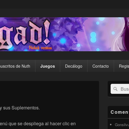
uscritos de Nuth
Juegos
Decálogo
Contacto
Regis
El
Buscar
Busc
área
por:
de
widget
barra
y sus Suplementos.
lateral
Coment
primaria
nú que se despliega al hacer clic en
Gonsilv