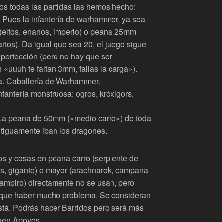
ros todas las partidas las hemos hecho:
a. Pues la infantería de warhammer, ya sea
elfos, enanos, imperio) o peana 25mm
artos). Da igual que sea 20, el juego sigue
 perfección (pero no hay que ser
 «uuuh te faltan 3mm, fallas la carga»).
a. Caballería de Warhammer.
nfantería monstruosa: ogros, króxigors,
 La peana de 50mm («medio carro») de toda
ntiguamente iban los dragones.
os y cosas en peana carro (serpiente de
os, gigante) o mayor (arachnarok, campana
vampiro) directamente no se usan, pero
 que haber mucho problema. Se consideran
stá. Podrás hacer Barridos pero será más
quen Apoyos.