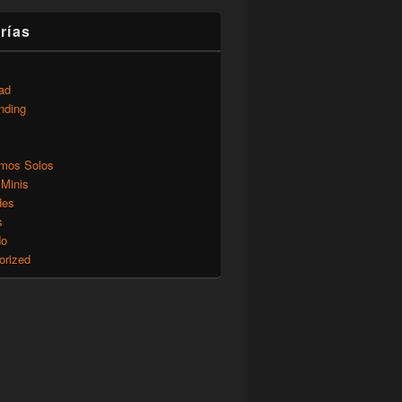
rías
ad
nding
mos Solos
 Minis
des
s
do
orized