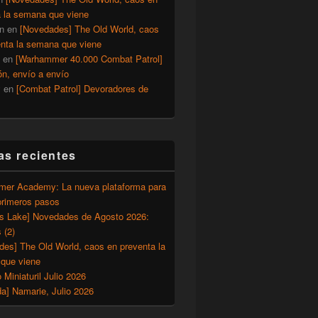
a la semana que viene
n
en
[Novedades] The Old World, caos
enta la semana que viene
en
[Warhammer 40.000 Combat Patrol]
ón, envío a envío
y
en
[Combat Patrol] Devoradores de
as recientes
er Academy: La nueva plataforma para
primeros pasos
’s Lake] Novedades de Agosto 2026:
 (2)
des] The Old World, caos en preventa la
que viene
o Miniaturil Julio 2026
a] Namarie, Julio 2026