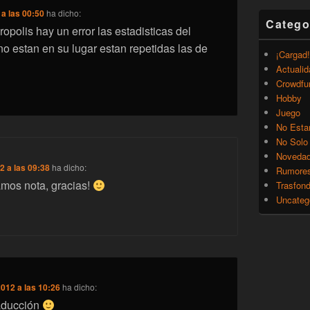
 a las 00:50
ha dicho:
Catego
cropolis hay un error las estadisticas del
no estan en su lugar estan repetidas las de
¡Cargad!
Actualid
Crowdfu
Hobby
Juego
No Esta
No Solo
Noveda
2 a las 09:38
ha dicho:
Rumore
amos nota, gracias!
Trasfon
Uncateg
2012 a las 10:26
ha dicho:
raducción