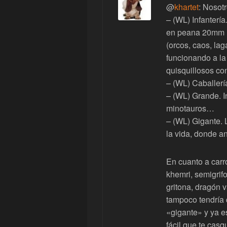
@
khartet
: Nosot
– (WL) Infanterí
en peana 20mm (
(orcos, caos, lag
funcionando a la
quisquillosos con
– (WL) Caballerí
– (WL) Grande. I
minotauros…
– (WL) Gigante.
la vida, donde a
En cuanto a carr
khemri, semigrif
gritona, dragón 
tampoco tendría
«gigante» y ya e
fácil que te cas