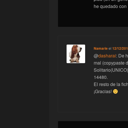
he quedado con l
Namarie
el
12/12/201
@
dasharai
: De 
mal (copypaste d
Solitario(UNICO)
14480.
El resto de la fic
¡Gracias!