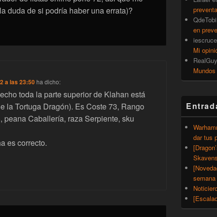
a duda de si podría haber una errata)?
prevent
QdeTobi
en prev
iescruce
Mi opini
RealGu
Mundos
2 a las 23:50
ha dicho:
hecho toda la parte superior de Klahan está
Entrad
e la Tortuga Dragón). Es Coste 73, Rango
, peana Caballería, raza Serpiente, sku
Warhamm
dar tus 
ha es correcto.
[Dragon
Skavens
[Noveda
semana 
Noticier
[Escalad