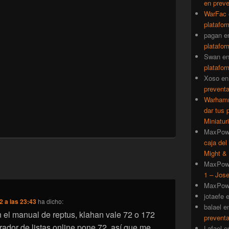
en prev
WarFac
platafor
pagan
e
platafor
Swan
e
platafor
Xoso
e
prevent
Warhamm
dar tus 
Miniatur
MaxPow
caja del
Might & 
MaxPow
1 – Jose
MaxPow
jotaefe
2 a las 23:43
ha dicho:
balael
e
 el manual de reptus, klahan vale 72 o 172
prevent
rador de listas online pone 72, así que me
Lafael
e