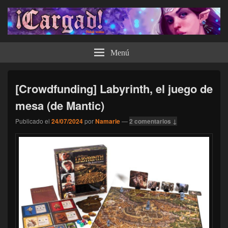
¡Cargad!
Menú
[Crowdfunding] Labyrinth, el juego de
mesa (de Mantic)
Publicado el
24/07/2024
por
Namarie
—
2 comentarios ↓