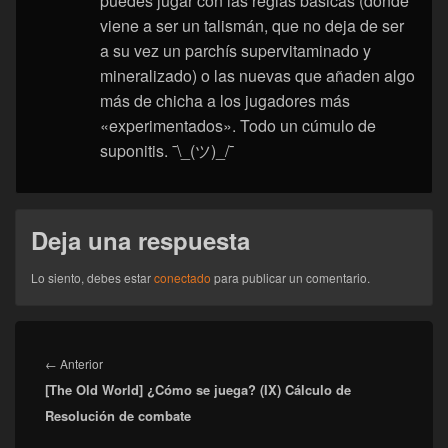
puedes jugar con las reglas básicas (donde
viene a ser un talismán, que no deja de ser
a su vez un parchís supervitaminado y
mineralizado) o las nuevas que añaden algo
más de chicha a los jugadores más
«experimentados». Todo un cúmulo de
suponitis. ¯\_(ツ)_/¯
Deja una respuesta
Lo siento, debes estar
conectado
para publicar un comentario.
Navegación
de
Entrada
←
Anterior
entradas
[The Old World] ¿Cómo se juega? (IX) Cálculo de
anterior:
Resolución de combate