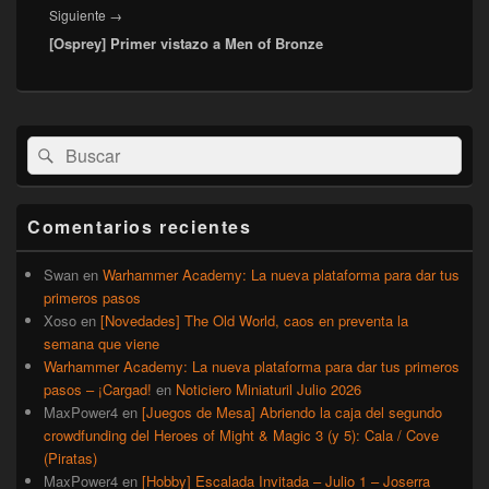
Entrada
Siguiente
→
[Osprey] Primer vistazo a Men of Bronze
siguiente:
El
Buscar
Buscar
área
por:
de
widget
barra
Comentarios recientes
lateral
primaria
Swan
en
Warhammer Academy: La nueva plataforma para dar tus
primeros pasos
Xoso
en
[Novedades] The Old World, caos en preventa la
semana que viene
Warhammer Academy: La nueva plataforma para dar tus primeros
pasos – ¡Cargad!
en
Noticiero Miniaturil Julio 2026
MaxPower4
en
[Juegos de Mesa] Abriendo la caja del segundo
crowdfunding del Heroes of Might & Magic 3 (y 5): Cala / Cove
(Piratas)
MaxPower4
en
[Hobby] Escalada Invitada – Julio 1 – Joserra