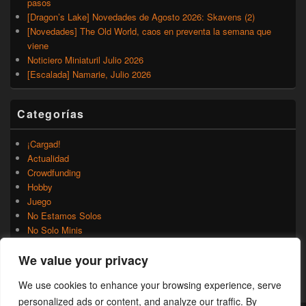
pasos
[Dragon’s Lake] Novedades de Agosto 2026: Skavens (2)
[Novedades] The Old World, caos en preventa la semana que
viene
Noticiero Miniaturil Julio 2026
[Escalada] Namarie, Julio 2026
Categorías
¡Cargad!
Actualidad
Crowdfunding
Hobby
Juego
No Estamos Solos
No Solo Minis
Novedades
We value your privacy
Rumores
Trasfondo
We use cookies to enhance your browsing experience, serve
Uncategorized
personalized ads or content, and analyze our traffic. By