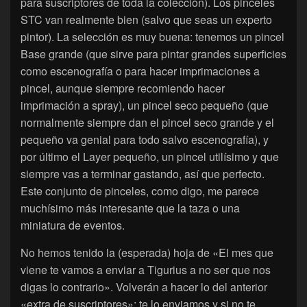
para suscriptores de toda la colección). Los pinceles
STC van realmente bien (salvo que seas un experto
pintor). La selección es muy buena: tenemos un pincel
Base grande (que sirve para pintar grandes superficies
como escenografía o para hacer imprimaciones a
pincel, aunque siempre recomiendo hacer
imprimación a spray), un pincel seco pequeño (que
normalmente siempre dan el pincel seco grande y el
pequeño va genial para todo salvo escenografía), y
por último el Layer pequeño, un pincel utilísimo y que
siempre vas a terminar gastando, así que perfecto.
Este conjunto de pinceles, como digo, me parece
muchísimo más interesante que la taza o una
miniatura de eventos.
No hemos tenido la (esperada) hoja de «El mes que
viene te vamos a enviar a Tigurius a no ser que nos
digas lo contrario». Volverán a hacer lo del anterior
«extra de suscriptores»: te lo enviamos y si no te