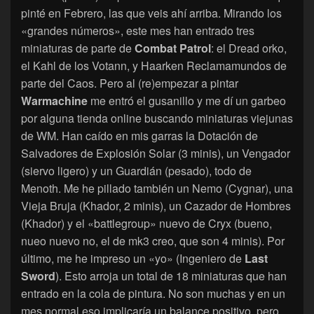
pinté en Febrero, las que veis ahí arriba. Mirando los
«grandes números», este mes han entrado tres
miniaturas de parte de
Combat Patrol
: el Dread orko,
el Kahl de los Votann, y Haarken Reclamamundos de
parte del Caos. Pero al (re)empezar a pintar
Warmachine
me entró el gusanillo y me dí un garbeo
por alguna tienda online buscando miniaturas viejunas
de WM. Han caído en mis garras la Dotación de
Salvadores de Explosión Solar (3 minis), un Vengador
(siervo ligero) y un Guardián (pesado), todo de
Menoth. Me he pillado también un Nemo (Cygnar), una
Vieja Bruja (Khador, 2 minis), un Cazador de Hombres
(Khador) y el «battlegroup» nuevo de Cryx (bueno,
nueo nuevo no, el de mk3 creo, que son 4 minis). Por
último, me he impreso un «yo» (Ingeniero de
Last
Sword
). Esto arroja un total de 18 miniaturas que han
entrado en la cola de pintura. No son muchas y en un
mes normal eso implicaría un balance positivo, pero