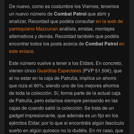
De nuevo, como es costumbre los Viernes, tenemos
un nuevo número de
Combat Patrol
que abrir y
analizar. Recordad que podéis consultar
en la web de
parroquiano Mazcunan
análisis, erratas, montajes
alternativos y demás. Recordad también que podéis
encontrar todos los posts acerca de
Combat Patrol
en
este enlace
.
Este número vuelve a tener a los Eldars. En concreto,
vienen cinco
Guardias Espectales
(PVP 51.50€), que
al no estar en la caja de Patrulla, implica un ahorro
que roza el 80%, siendo uno de los mejores ahorros
de toda la colección. Sí, forma parte de la actual caja
de Patrulla, pero estamos siempre pensando en las
cajas de cuando salió la colección. Se trata de un
gadget impresionante, que además es un fijo en los
ejércitos Eldar, por lo que si encontráis algún fascículo
suelto en algún quiosco no lo dudéis. En mi caso, que