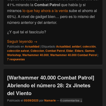
41% mirando la
Combat Patrol
que había (y si
miramos
lo que hay ahora a la venta
sube el ahorro al
65%). A nivel de gadget bien… pero es lo mismo del
número anterior y del anterior.
¿Y qué tal el fascículo?
[Warhammer 40.000 Combat Patrol] Abriendo
Seguir leyendo
→
Publicado en
Actualidad
|
Etiquetado
Actualidad
,
aeldari
,
colección
,
colección salvat
,
Coleccion
,
Combat Patrol
,
Eldar
,
Eldars
,
Games
Workshop
,
Warhammer 40.000
,
Warhammer 40.000 Combat Patrol
|
7
respuestas
[Warhammer 40.000 Combat Patrol]
Abriendo el número 28: 2x Jinetes
del Viento
Publicado el
05/09/2025
por
Namarie
—
4 comentarios ↓