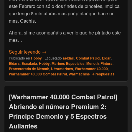
este Febrero con sólo dos findes de pinceles, implica
que tengo 8 miniaturas más por pintar que hace un
mes. Cachis.
Ahora, si me acompañáis a ver lo que he pintado este
mes…
[Escalada] Namarie, Febrero 2026
Seguir leyendo
→
Publicado en
Hobby
|
Etiquetado
aeldari
,
Combat Patrol
,
Eldar
,
Eldars
,
Escalada
,
Hobby
,
Marines Espaciales
,
Menoth
,
Pintura
,
Protectorado de Menoth
,
Ultramarines
,
Warhammer 40.000
,
Warhammer 40.000 Combat Patrol
,
Warmachine
|
4
respuestas
[Warhammer 40.000 Combat Patrol]
Abriendo el número Premium 2:
Príncipe Demonio y 5 Espectros
Aullantes