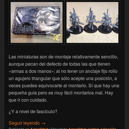
Las miniaturas son de montaje relativamente sencillo,
aunque pecan del defecto de todas las que tienen
«armas a dos manos»; al no tener un anclaje fijo rollo
un agujero triangular que sólo acepte una posición, a
veces puedes equivocarte al montarlo. Sí que hay una
pequeña guía pero es muy fácil montarlos mal. Hay
que ir con cuidado.
¿Y a nivel de fascículo?
[Warhammer 40.000 Combat Patrol] Abriend
Seguir leyendo
→
Publicado en
|
Etiquetado
,
,
,