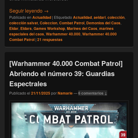
[Warhammer 40.000 Combat Patrol] Abriend
Seguir leyendo
→
Publicado en
Actualidad
|
Etiquetado
Actualidad
,
aeldari
,
colección
,
colección salvat
,
Coleccion
,
Combat Patrol
,
Demonios del Caos
,
Eldar
,
Eldars
,
Games Workshop
,
Marines del Caos
,
marines
espaciales del caos
,
Warhammer 40.000
,
Warhammer 40.000
Combat Patrol
|
21
respuestas
[Warhammer 40.000 Combat Patrol]
Abriendo el número 39: Guardias
Espectrales
Publicado el
21/11/2025
por
Namarie
—
6 comentarios ↓