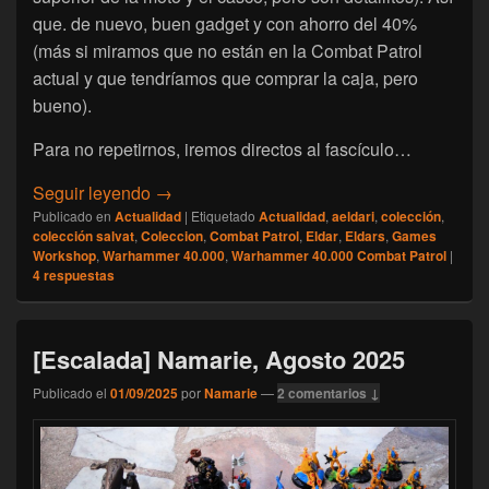
que. de nuevo, buen gadget y con ahorro del 40%
(más si miramos que no están en la Combat Patrol
actual y que tendríamos que comprar la caja, pero
bueno).
Para no repetirnos, iremos directos al fascículo…
[Warhammer 40.000 Combat Patrol] Abriendo
Seguir leyendo
→
Publicado en
Actualidad
|
Etiquetado
Actualidad
,
aeldari
,
colección
,
colección salvat
,
Coleccion
,
Combat Patrol
,
Eldar
,
Eldars
,
Games
Workshop
,
Warhammer 40.000
,
Warhammer 40.000 Combat Patrol
|
4
respuestas
[Escalada] Namarie, Agosto 2025
Publicado el
01/09/2025
por
Namarie
—
2 comentarios ↓