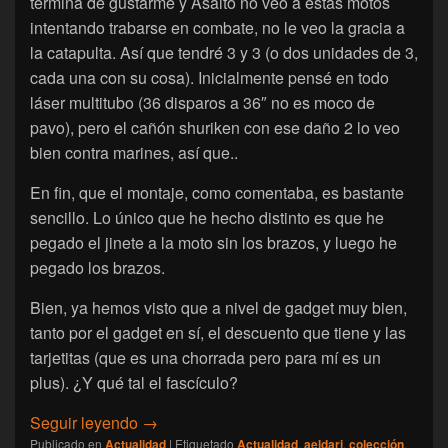
termina de gustarme y Asalto no veo a estas motos
intentando trabarse en combate, no le veo la gracia a
la catapulta. Así que tendré 3 y 3 (o dos unidades de 3,
cada una con su cosa). Inicialmente pensé en todo
láser multitubo (36 disparos a 36″ no es moco de
pavo), pero el cañón shuriken con ese daño 2 lo veo
bien contra marines, así que..
En fin, que el montaje, como comentaba, es bastante
sencillo. Lo único que he hecho distinto es que he
pegado el jinete a la moto sin los brazos, y luego he
pegado los brazos.
Bien, ya hemos visto que a nivel de gadget muy bien,
tanto por el gadget en sí, el descuento que tiene y las
tarjetitas (que es una chorrada pero para mí es un
plus). ¿Y qué tal el fascículo?
[Warhammer 40.000 Combat Patrol] Abriendo
Seguir leyendo
→
Publicado en
Actualidad
|
Etiquetado
Actualidad
,
aeldari
,
colección
,