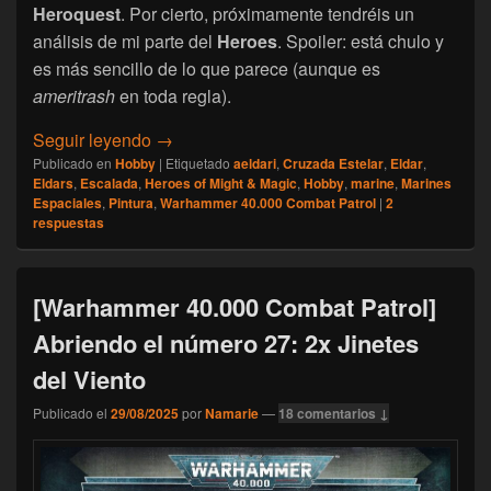
Heroquest
. Por cierto, próximamente tendréis un
análisis de mi parte del
Heroes
. Spoiler: está chulo y
es más sencillo de lo que parece (aunque es
ameritrash
en toda regla).
[Escalada] Namarie, Agosto 2025
Seguir leyendo
→
Publicado en
Hobby
|
Etiquetado
aeldari
,
Cruzada Estelar
,
Eldar
,
Eldars
,
Escalada
,
Heroes of Might & Magic
,
Hobby
,
marine
,
Marines
Espaciales
,
Pintura
,
Warhammer 40.000 Combat Patrol
|
2
respuestas
[Warhammer 40.000 Combat Patrol]
Abriendo el número 27: 2x Jinetes
del Viento
Publicado el
29/08/2025
por
Namarie
—
18 comentarios ↓