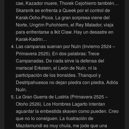
cae, Kazador muere, Thorek Cejohierro también…
Skarsnik se enfrenta a Queek por el control de
Karak-Ocho-Picos. La gran sorpresa viene del
Norte, Ungrim Puñohierro, el Rey Matador, viaja
para enfrentarse a Ikit Claw. Hay un desastre en
Karak-Kadrin…
Las campanas suenan por Nuln (Invierno 2524 –
Primavera 2525). En dos palabras: Trece
Campanadas. De nada sirve la defensa del
mariscal Erkstein, el León de Nuln, ni la
participación de los Ironsides. Thanquol y
Destripahuesos no dejan piedra con piedra. Adiós
Nuln.
La Gran Guerra de Lustria (Primavera 2525 –
Otoño 2526). Los Hombres Lagarto intentan
aguantar la embestida skaven como pueden. Creo
que no lo consiguen. La ilustración de
Mazdamundi es muy chula, me jode que una