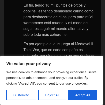
En fin, tengo 10 mil puntos de orcos y
goblins, les tengo demasiado cariño como
para deshacerme de ellos, pero para mí el
warhammer está muerto, y mi modo de
seguir es seguir mi mundo alternativo y
sobre todo más coherente.
Es por ejemplo al que juega al Medieval II
Total War, que en cada campaña es
diferente, por ejemplo que en una destacan
los mongoles, otro los sicilianos y otra los
We value your privacy
magiares, cambios territoriales aquí y allá
We use cookies to enhance your browsing experience, serve
pero no por ello ahora se estalla la Tercera
personalized ads or content, and analyze our traffic. By
Guerra Mundial como estos fumados lo
clicking "Accept All", you consent to our use of cookies.
están montando.
En fin… un cordial saludo.
Customize
Reject All
Accept All