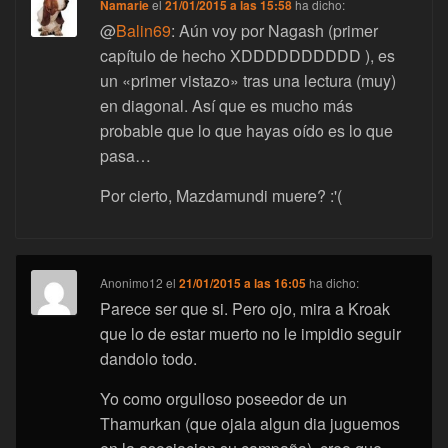
Namarie
el
21/01/2015 a las 15:58
ha dicho:
@
Balin69
: Aún voy por Nagash (primer
capítulo de hecho XDDDDDDDDDD ), es
un «primer vistazo» tras una lectura (muy)
en diagonal. Así que es mucho más
probable que lo que hayas oído es lo que
pasa…
Por cierto, Mazdamundi muere? :'(
Anonimo12
el
21/01/2015 a las 16:05
ha dicho:
Parece ser que si. Pero ojo, mira a Kroak
que lo de estar muerto no le impidio seguir
dandolo todo.
Yo como orgulloso poseedor de un
Thamurkan (que ojala algun dia juguemos