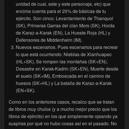
unidad de cual, este y este personaje, etc) que
encima cuenta para el 25% de básicas de tu
ejército. Son cinco: Levantamiento de Thanquol
(SK), Primeras Garras del clan Mors (SK), Horda
de Karaz-a-Karak (EN), La Hueste Roja (HL) y
Defensores de Middenheim (IM).
Nuevos escenarios. Pues escenarios para recrear
lo que está ocurriendo: Nieblas de Xlanhuapec
(HL+SK), Se rompen las montañas (SK+EN),
Desastre en Karak-Kadrin (SK+EN), Muerte desde
el suelo (SK+IM), Emboscada en el camino de
huesos (SK+HL) y La batalla de Karaz-a-Karak
(EN+SK).
Como en los anteriores casos, recalco que se tratan
de libros muy chulos (y a mucho mejor precio que los
libros de ejército) en los que simplemente ojeando ya
suspiras por qué no hubo cosas así en el pasado. No