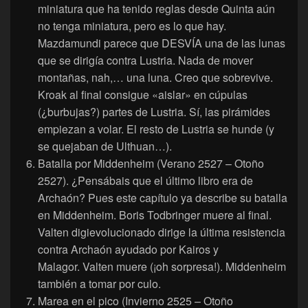
miniatura que ha tenido reglas desde Quinta aún
no tenga miniatura, pero es lo que hay.
Mazdamundi parece que DESVÍA una de las lunas
que se dirigía contra Lustria. Nada de mover
montañas, nah,… una luna. Creo que sobrevive.
Kroak al final consigue «aislar» en cúpulas
(¿burbujas?) partes de Lustria. Sí, las pirámides
empiezan a volar. El resto de Lustria se hunde (y
se quejaban de Ulthuan…).
Batalla por Middenheim (Verano 2527 – Otoño
2527). ¿Pensábais que el último libro era de
Archaón? Pues este capítulo ya describe su batalla
en Middenheim. Boris Todbringer muere al final.
Valten digievolucionado dirige la última resistencia
contra Archaón ayudado por Kairos y
Malagor. Valten muere (¡oh sorpresa!). Middenheim
también a tomar por culo.
Marea en el pico (Invierno 2525 – Otoño