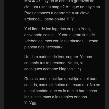
MAGICO… ¿y no le echan a gorrazos del
clan por usar la magia? Ah, que no hay clan.
Pues entonces a agarrarse a un clavo
ardiendo… pene-on-fire Y_Y
Y el lider de los lagartos en plan Yoda,
desviando cosas… Y con el gran final de
«debemos irnos con las pirámides, nuestro
planeta nos necesita»:
Un libro curioso de leer, seguro. Ya nos
contarás tus impresiona, Nama, si
consigues acabarte Nagash ^_^¡
Gracias por el destripe (destripe en el buen
sentido, como sinónimo de resumen). No en
el mal sentido, que es lo que le han hecho
las sucias ratas a los nobles enanos…
Y_Y¡¡¡¡