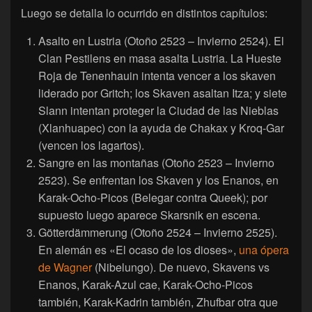
Luego se detalla lo ocurrido en distintos capítulos:
Asalto en Lustria (Otoño 2523 – Invierno 2524). El
Clan Pestilens en masa asalta Lustria. La Hueste
Roja de Tenenhauin intenta vencer a los skaven
liderado por Gritch; los Skaven asaltan Itza; y siete
Slann intentan proteger la Ciudad de las Nieblas
(Xlanhuapec) con la ayuda de Chakax y Kroq-Gar
(vencen los lagartos).
Sangre en las montañas (Otoño 2523 – Invierno
2523). Se enfrentan los Skaven y los Enanos, en
Karak-Ocho-Picos (Belegar contra Queek); por
supuesto luego aparece Skarsnik en escena.
Götterdämmerung (Otoño 2524 – Invierno 2525).
En alemán es «El ocaso de los dioses»,
una ópera
de Wagner
(Nibelungo). De nuevo, Skavens vs
Enanos, Karak-Azul cae, Karak-Ocho-Picos
también, Karak-Kadrin también, Zhufbar otra que