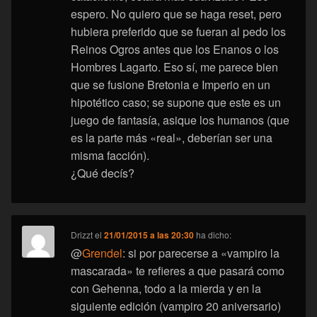
espero. No quiero que se haga reset, pero
hubiera preferido que se fueran al pedo los
Reinos Ogros antes que los Enanos o los
Hombres Lagarto. Eso sí, me parece bien
que se fusione Bretonia e Imperio en un
hipotético caso; se supone que este es un
juego de fantasía, asique los humanos (que
es la parte más «real», deberían ser una
misma facción).
¿Qué decís?
Drizzt
el
21/01/2015 a las 20:30
ha dicho:
@
Grendel
: si por parecerse a «vampiro la
mascarada» te refieres a que pasará como
con Gehenna, todo a la mierda y en la
siguiente edición (vampiro 20 aniversario)