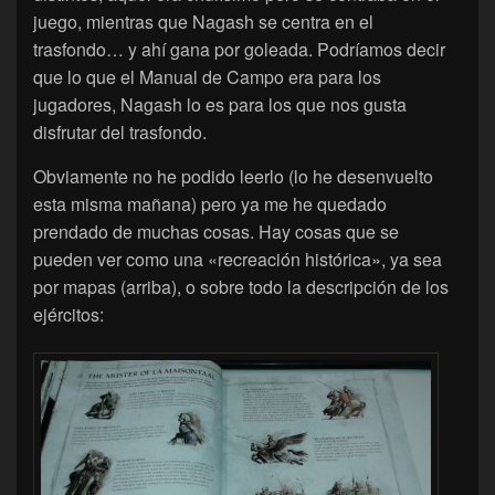
juego, mientras que Nagash se centra en el
trasfondo… y ahí gana por goleada. Podríamos decir
que lo que el Manual de Campo era para los
jugadores, Nagash lo es para los que nos gusta
disfrutar del trasfondo.
Obviamente no he podido leerlo (lo he desenvuelto
esta misma mañana) pero ya me he quedado
prendado de muchas cosas. Hay cosas que se
pueden ver como una «recreación histórica», ya sea
por mapas (arriba), o sobre todo la descripción de los
ejércitos: