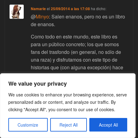
Namarie
el
25/09/2014 a las 17:08
ha dicho:
@
Minyo
: Salen enanos, pero no es un libro
de enanos.
Como todo en este mundo, este libro es
para un público concreto; los que somos
fans del trasfondo (en general, no sólo de
una raza) y disfrutamos con este tipo de
historias que (con alguna excepción) hace
que nos metamos más en los personajes de
las miniaturas cuando jugamos.
We value your privacy
A mí me ha encantado, pero entiendo que
We use cookies to enhance your browsing experience, serve
personalized ads or content, and analyze our traffic. By
haya gente que no le pitufe el libro.
clicking "Accept All", you consent to our use of cookies.
Customize
Reject All
Accept All
Guybrush Snake
el
25/09/2014 a las 17:19
ha dicho:
@
Minyo
: Bueno, salen enanos en unas