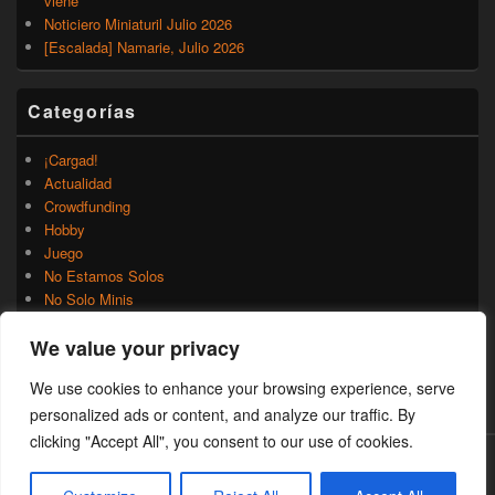
viene
Noticiero Miniaturil Julio 2026
[Escalada] Namarie, Julio 2026
Categorías
¡Cargad!
Actualidad
Crowdfunding
Hobby
Juego
No Estamos Solos
No Solo Minis
Novedades
We value your privacy
Rumores
Trasfondo
We use cookies to enhance your browsing experience, serve
Uncategorized
personalized ads or content, and analyze our traffic. By
clicking "Accept All", you consent to our use of cookies.
Copyright © 2026
¡Cargad!
. Todos los Derechos Reservados.