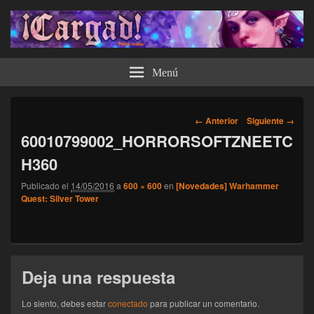
¡Cargad!
Menú
Navegador
← Anterior
Siguiente →
de
60010799002_HORRORSOFTZNEETC
imágenes
H360
Publicado el
14/05/2016
a
600 × 600
en
[Novedades] Warhammer
Quest: Silver Tower
Deja una respuesta
Lo siento, debes estar
conectado
para publicar un comentario.