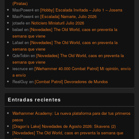
(Piratas)
MaxPower4
en
[Hobby] Escalada Invitada – Julio 1 – Joserra
MaxPower4
en
[Escalada] Namarie, Julio 2026
jotaefe
en
Noticiero Miniaturil Julio 2026
balael
en
[Novedades] The Old World, caos en preventa la
semana que viene
Lafael
en
[Novedades] The Old World, caos en preventa la
semana que viene
QdeTobin
en
[Novedades] The Old World, caos en preventa la
semana que viene
iescruce
en
[Warhammer 40.000 Combat Patrol] Mi opinión, envío
a envío
RealGuy
en
[Combat Patrol] Devoradores de Mundos
Entradas recientes
Warhammer Academy: La nueva plataforma para dar tus primeros
pasos
[Dragon’s Lake] Novedades de Agosto 2026: Skavens (2)
[Novedades] The Old World, caos en preventa la semana que