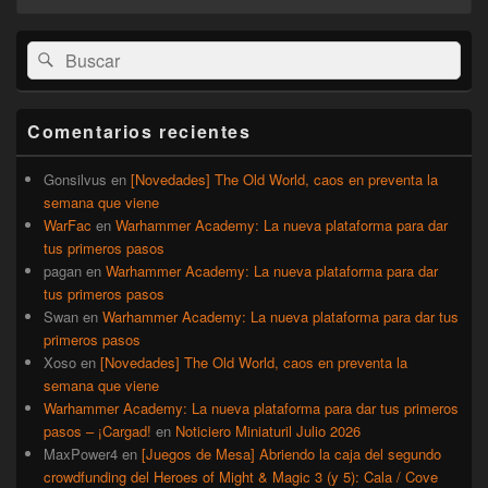
El
Buscar
Buscar
área
por:
de
widget
barra
Comentarios recientes
lateral
primaria
Gonsilvus
en
[Novedades] The Old World, caos en preventa la
semana que viene
WarFac
en
Warhammer Academy: La nueva plataforma para dar
tus primeros pasos
pagan
en
Warhammer Academy: La nueva plataforma para dar
tus primeros pasos
Swan
en
Warhammer Academy: La nueva plataforma para dar tus
primeros pasos
Xoso
en
[Novedades] The Old World, caos en preventa la
semana que viene
Warhammer Academy: La nueva plataforma para dar tus primeros
pasos – ¡Cargad!
en
Noticiero Miniaturil Julio 2026
MaxPower4
en
[Juegos de Mesa] Abriendo la caja del segundo
crowdfunding del Heroes of Might & Magic 3 (y 5): Cala / Cove