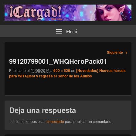
¡Cargad!
Menú
Navegador
Siguiente →
de
99120799001_WHQHeroPack01
imágenes
Publicado el
21/05/2016
a
600 × 620
en
[Novedades] Nuevos héroes
para WH Quest y regresa el Señor de los Anillos
Deja una respuesta
Lo siento, debes estar
conectado
para publicar un comentario.