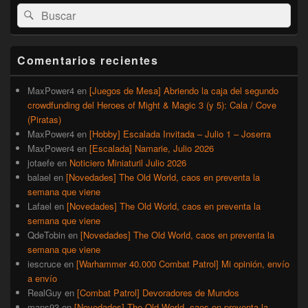
El
Buscar
Buscar
área
por:
de
widget
barra
Comentarios recientes
lateral
primaria
MaxPower4
en
[Juegos de Mesa] Abriendo la caja del segundo
crowdfunding del Heroes of Might & Magic 3 (y 5): Cala / Cove
(Piratas)
MaxPower4
en
[Hobby] Escalada Invitada – Julio 1 – Joserra
MaxPower4
en
[Escalada] Namarie, Julio 2026
jotaefe
en
Noticiero Miniaturil Julio 2026
balael
en
[Novedades] The Old World, caos en preventa la
semana que viene
Lafael
en
[Novedades] The Old World, caos en preventa la
semana que viene
QdeTobin
en
[Novedades] The Old World, caos en preventa la
semana que viene
iescruce
en
[Warhammer 40.000 Combat Patrol] Mi opinión, envío
a envío
RealGuy
en
[Combat Patrol] Devoradores de Mundos
mans93
en
[Novedades] The Old World, caos en preventa la