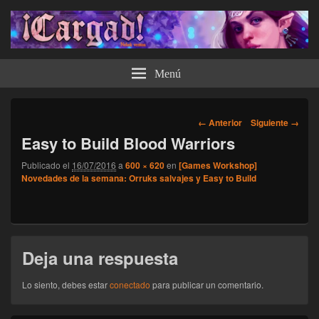
¡Cargad!
Menú
Navegador
← Anterior
Siguiente →
de
Easy to Build Blood Warriors
imágenes
Publicado el
16/07/2016
a
600 × 620
en
[Games Workshop]
Novedades de la semana: Orruks salvajes y Easy to Build
Deja una respuesta
Lo siento, debes estar
conectado
para publicar un comentario.