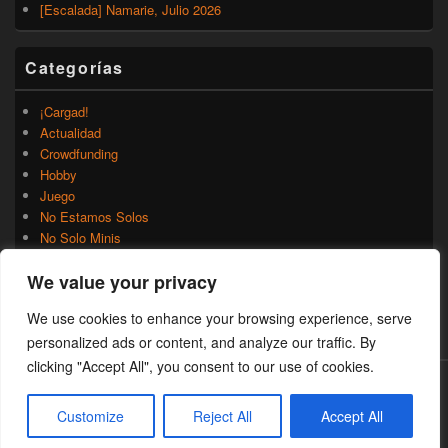
[Escalada] Namarie, Julio 2026
Categorías
¡Cargad!
Actualidad
Crowdfunding
Hobby
Juego
No Estamos Solos
No Solo Minis
Novedades
We value your privacy
Rumores
Trasfondo
We use cookies to enhance your browsing experience, serve
Uncategorized
personalized ads or content, and analyze our traffic. By
clicking "Accept All", you consent to our use of cookies.
Copyright © 2026
¡Cargad!
. Todos los Derechos Reservados.
Customize
Reject All
Accept All
Theme: Catch Box by
Catch Themes