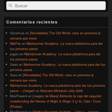
El
Buscar
Buscar
área
por:
de
widget
barra
Comentarios recientes
lateral
primaria
Gonsilvus
en
[Novedades] The Old World, caos en preventa la
semana que viene
WarFac
en
Warhammer Academy: La nueva plataforma para dar
tus primeros pasos
pagan
en
Warhammer Academy: La nueva plataforma para dar
tus primeros pasos
Swan
en
Warhammer Academy: La nueva plataforma para dar tus
primeros pasos
Xoso
en
[Novedades] The Old World, caos en preventa la
semana que viene
Warhammer Academy: La nueva plataforma para dar tus primeros
pasos – ¡Cargad!
en
Noticiero Miniaturil Julio 2026
MaxPower4
en
[Juegos de Mesa] Abriendo la caja del segundo
crowdfunding del Heroes of Might & Magic 3 (y 5): Cala / Cove
(Piratas)
MaxPower4
en
[Hobby] Escalada Invitada – Julio 1 – Joserra