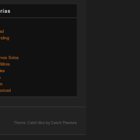
rías
ad
nding
mos Solos
 Minis
des
s
do
orized
Theme: Catch Box by
Catch Themes