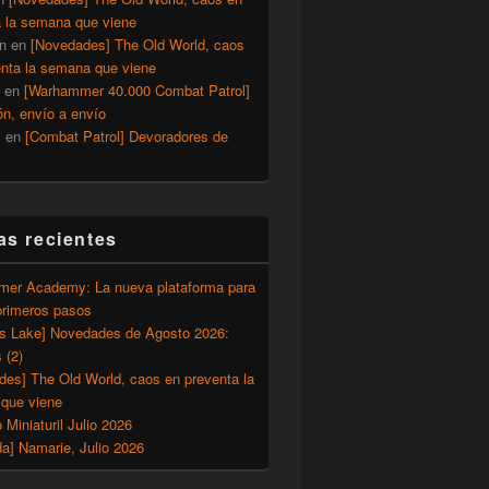
a la semana que viene
n
en
[Novedades] The Old World, caos
enta la semana que viene
en
[Warhammer 40.000 Combat Patrol]
ón, envío a envío
y
en
[Combat Patrol] Devoradores de
as recientes
er Academy: La nueva plataforma para
primeros pasos
’s Lake] Novedades de Agosto 2026:
 (2)
des] The Old World, caos en preventa la
que viene
o Miniaturil Julio 2026
a] Namarie, Julio 2026