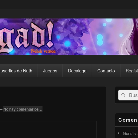
uscritos de Nuth
Juegos
Decálogo
Contacto
Regist
El
Buscar
Busc
área
por:
de
widget
—
No hay comentarios ↓
barra
lateral
Coment
primaria
Gonsilv