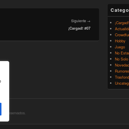
Catego
Entrada
Siguiente
→
¡Cargad!
¡Cargad! #07
siguiente:
Actualid
Crowdfu
Hobby
Juego
No Esta
No Solo
Noveda
Rumore
Trasfon
e
Uncateg
chos Reservados.