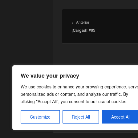
Navegación
de
Entrada
←
Anterior
entradas
¡Cargad! #05
anterior:
We value your privacy
We use cookies to enhance your browsing experience, serv
personalized ads or content, and analyze our traffic. By
clicking "Accept All", you consent to our use of cookies.
Customize
Reject All
Accept All
Copyright © 2026
¡Cargad!
. Todos los Dere