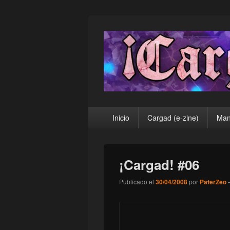
¡Cargad!
Menú
Inicio
Cargad (e-zine)
Man
principal
¡Cargad! #06
Publicado el
30/04/2008
por
PaterZeo