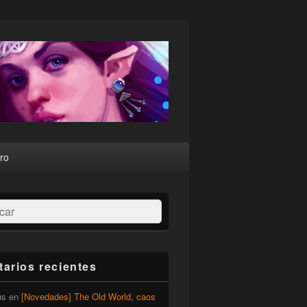
ro
ar
arios recientes
us
en
[Novedades] The Old World, caos