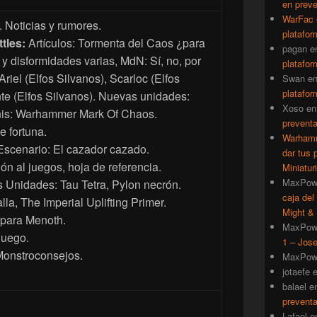
en prev
WarFac
r. Noticias y rumores.
platafor
tles:
Artículos: Tormenta del Caos ¿para
pagan
e
y disformidades varias, MdN: Sí, no, por
platafor
riel (Elfos Silvanos), Scarloc (Elfos
Swan
e
platafor
nte (Elfos Silvanos). Nuevas unidades:
Xoso
e
nis: Warhammer Mark Of Chaos.
prevent
 fortuna.
Warhamm
scenario: El cazador cazado.
dar tus 
ón al juegos, hoja de referencia.
Miniatur
MaxPow
Unidades: Tau Tetra, Pylon necrón.
caja del
la, The Imperial Uplifting Primer.
Might & 
 para Menoth.
MaxPow
juego.
1 – Jose
onstroconsejos.
MaxPow
jotaefe
balael
e
prevent
Lafael
e