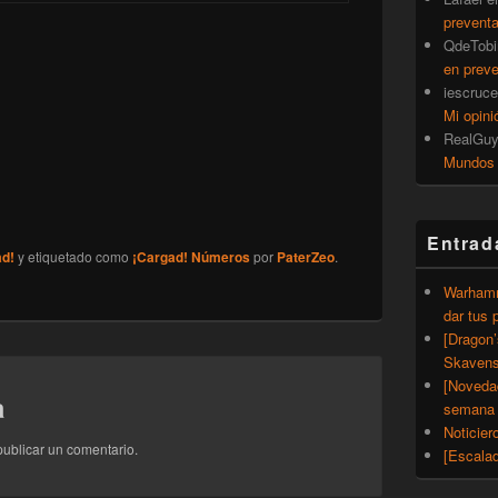
prevent
QdeTobi
en prev
iescruce
Mi opini
RealGu
Mundos
Entrad
ad!
y etiquetado como
¡Cargad! Números
por
PaterZeo
.
Warhamm
dar tus 
[Dragon
Skavens
[Noveda
a
semana 
Noticier
ublicar un comentario.
[Escalad