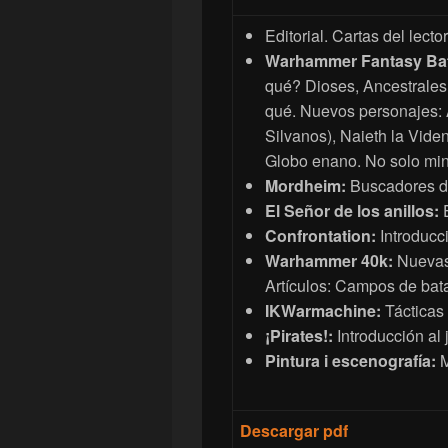
Editorial. Cartas del lecto
Warhammer Fantasy Bat
qué? Dioses, Ancestrales 
qué. Nuevos personajes: A
Silvanos), Naieth la Vide
Globo enano. No solo mi
Mordheim:
Buscadores de
El Señor de los anillos:
E
Confrontation:
Introducci
Warhammer 40k:
Nuevas 
Artículos: Campos de batal
IKWarmachine:
Tácticas
¡Pirates!:
Introducción al 
Pintura i escenografía:
M
Descargar pdf