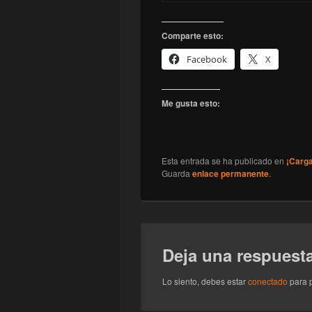
Comparte esto:
Facebook
X
Me gusta esto:
Esta entrada se ha publicado en
¡Carg
Guarda
enlace permanente
.
Deja una respuest
Lo siento, debes estar
conectado
para p