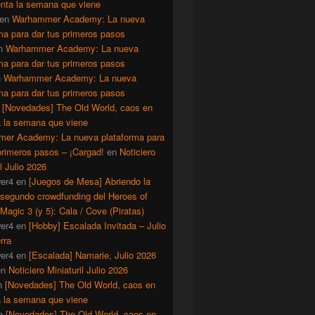
enta la semana que viene
en
Warhammer Academy: La nueva
ma para dar tus primeros pasos
n
Warhammer Academy: La nueva
ma para dar tus primeros pasos
n
Warhammer Academy: La nueva
ma para dar tus primeros pasos
n
[Novedades] The Old World, caos en
a la semana que viene
er Academy: La nueva plataforma para
primeros pasos – ¡Cargad!
en
Noticiero
il Julio 2026
er4
en
[Juegos de Mesa] Abriendo la
 segundo crowdfunding del Heroes of
Magic 3 (y 5): Cala / Cove (Piratas)
er4
en
[Hobby] Escalada Invitada – Julio
rra
er4
en
[Escalada] Namarie, Julio 2026
en
Noticiero Miniaturil Julio 2026
n
[Novedades] The Old World, caos en
a la semana que viene
n
[Novedades] The Old World, caos en