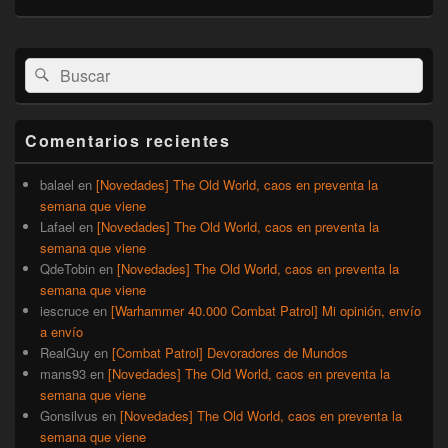
El
Buscar
Buscar
área
por:
de
widget
barra
Comentarios recientes
lateral
primaria
balael
en
[Novedades] The Old World, caos en preventa la
semana que viene
Lafael
en
[Novedades] The Old World, caos en preventa la
semana que viene
QdeTobin
en
[Novedades] The Old World, caos en preventa la
semana que viene
iescruce
en
[Warhammer 40.000 Combat Patrol] Mi opinión, envío
a envío
RealGuy
en
[Combat Patrol] Devoradores de Mundos
mans93
en
[Novedades] The Old World, caos en preventa la
semana que viene
Gonsilvus
en
[Novedades] The Old World, caos en preventa la
semana que viene