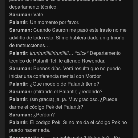
departamento técnico.
Saruman:
Vale.
Palantir:
Un momento por favor.
Saruman:
Cuando Sauron me pasó este trasto no me
advirtió de todo esto. Si me hubiera dado un grimorio
de instrucciones…
Palantir:
tiruriruriiiiiiriruriiiiii… *click*
Departamento
técnico de PalantirTel, le atiende Rowendar.
Saruman:
Buenos días. Verá resulta que no puedo
iniciar una conferencia mental con Mordor.
Palantir:
¿Que modelo de Palantir tiene?
Saruman:
(mirando el Palantir) ¿redondo?
Palantir:
(sin gracia) ja, ja. Muy gracioso. ¿Puede
darme el código Pek del Palantir?
Saruman:
¿Perdón?
Palantir:
El código Pek. Si no me da el código Pek no
puedo hacer nada.
Saruman:
Pero… ¿no había sólo 3 Palantirs? ¿Se