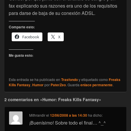
fax explicando sus razones era uno de los requisitos
para darse de baja de su conexión ADSL.
Comparte esto:
Facebook
X
Me gusta esto:
Esta entrada se ha publicado en
Trasfondo
y etiquetado como
Freaks
Kills Fantasy
,
Humor
por
PaterZeo
. Guarda
enlace permanente
.
2 comentarios en «Humor: Freaks Kills Fantasy»
Mithrandir
el
12/06/2008 a las 14:30
ha dicho:
¡Buenísimo! Sobre todo el final… ^_^