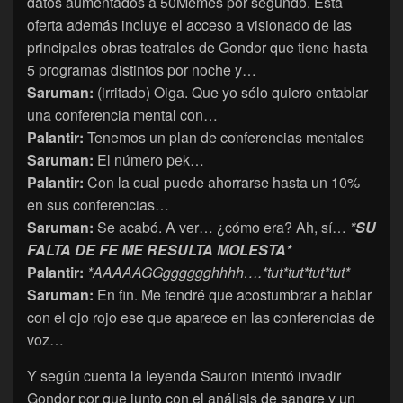
datos aumentados a 50Memes por segundo. Esta
oferta además incluye el acceso a visionado de las
principales obras teatrales de Gondor que tiene hasta
5 programas distintos por noche y…
Saruman:
(irritado) Oiga. Que yo sólo quiero entablar
una conferencia mental con…
Palantir:
Tenemos un plan de conferencias mentales
Saruman:
El número pek…
Palantir:
Con la cual puede ahorrarse hasta un 10%
en sus conferencias…
Saruman:
Se acabó. A ver… ¿cómo era? Ah, sí…
*SU
FALTA DE FE ME RESULTA MOLESTA*
Palantir:
*AAAAAGGgggggghhhh….*tut*tut*tut*tut*
Saruman:
En fin. Me tendré que acostumbrar a hablar
con el ojo rojo ese que aparece en las conferencias de
voz…
Y según cuenta la leyenda Sauron intentó invadir
Gondor por que junto con el análisis de sangre y un