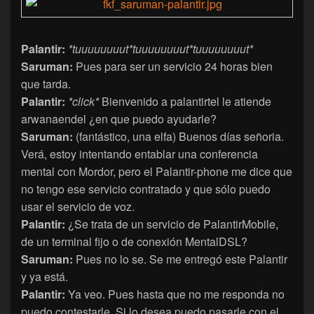
Palantir:
*tuuuuuuuut*tuuuuuuuut*tuuuuuuuut*
Saruman:
Pues para ser un servicio 24 horas bien
que tarda.
Palantir:
*click*
Bienvenido a palantirtel le atiende
arwanaendel ¿en que puedo ayudarle?
Saruman:
(fantástico, una elfa) Buenos días señoria.
Verá, estoy intentando entablar una conferencia
mental con Mordor, pero el Palantir-phone me dice que
no tengo ese servicio contratado y que sólo puedo
usar el servicio de voz.
Palantir:
¿Se trata de un servicio de PalantirMobile,
de un terminal fijo o de conexión MentalDSL?
Saruman:
Pues no lo se. Se me entregó este Palantir
y ya está.
Palantir:
Ya veo. Pues hasta que no me responda no
puedo contestarle. Si lo desea puedo pasarle con el