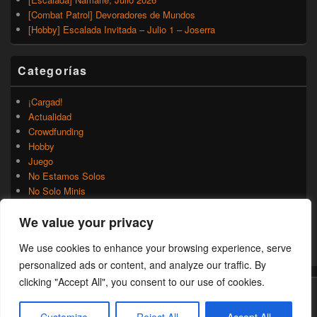
[Combat Patrol] Devoradores de Mundos
[Hobby] Escalada Invitada – Julio 1 – Joserra
Categorías
¡Cargad!
Actualidad
Crowdfunding
Hobby
Juego
No Estamos Solos
No Solo Minis
Novedades
We value your privacy
Rumores
Trasfondo
We use cookies to enhance your browsing experience, serve
Uncategorized
personalized ads or content, and analyze our traffic. By
clicking "Accept All", you consent to our use of cookies.
Copyright © 2026
¡Cargad!
. Todos los Derechos Reservados.