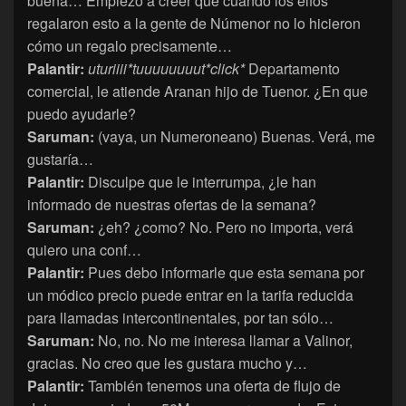
buena… Empiezo a creer que cuando los elfos
regalaron esto a la gente de Númenor no lo hicieron
cómo un regalo precisamente…
Palantir:
uturiiii*tuuuuuuuut*click*
Departamento
comercial, le atiende Aranan hijo de Tuenor. ¿En que
puedo ayudarle?
Saruman:
(vaya, un Numeroneano) Buenas. Verá, me
gustaría…
Palantir:
Disculpe que le interrumpa, ¿le han
informado de nuestras ofertas de la semana?
Saruman:
¿eh? ¿como? No. Pero no importa, verá
quiero una conf…
Palantir:
Pues debo informarle que esta semana por
un módico precio puede entrar en la tarifa reducida
para llamadas intercontinentales, por tan sólo…
Saruman:
No, no. No me interesa llamar a Valinor,
gracias. No creo que les gustara mucho y…
Palantir:
También tenemos una oferta de flujo de