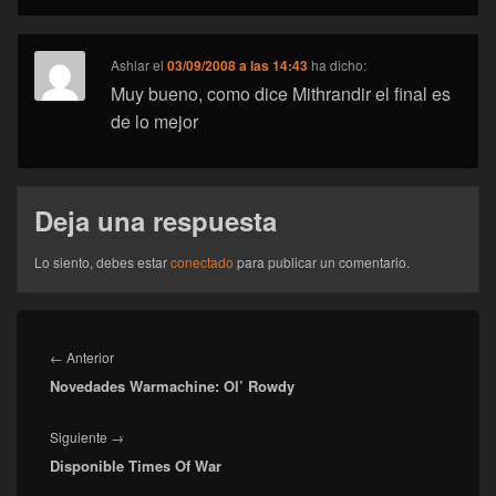
Ashlar
el
03/09/2008 a las 14:43
ha dicho:
Muy bueno, como dice Mithrandir el final es
de lo mejor
Deja una respuesta
Lo siento, debes estar
conectado
para publicar un comentario.
Navegación
de
Entrada
←
Anterior
entradas
Novedades Warmachine: Ol’ Rowdy
anterior:
Entrada
Siguiente
→
Disponible Times Of War
siguiente: