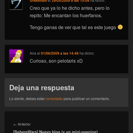
Undomain
el
29/05/2009 a las 15:08
ha dicho:
Creo que ya lo he dicho antes, pero lo
repito: Me encantan los huerfanos.
Tengo ganas de ver que tal es este juego
Aira
el
01/06/2009 a las 14:46
ha dicho:
Curioso, son pelotaris xD
Deja una respuesta
Lo siento, debes estar
conectado
para publicar un comentario.
Navegación
de
Entrada
←
Anterior
entradas
[SphereWars] Nuevo blog (y un mini-opening)
anterior: