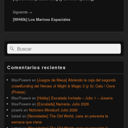
Entrada
Siguiente
→
[WH40k] Los Marines Espaciales
siguiente:
El
Buscar
Buscar
área
por:
de
widget
barra
Comentarios recientes
lateral
primaria
MaxPower4
en
[Juegos de Mesa] Abriendo la caja del segundo
crowdfunding del Heroes of Might & Magic 3 (y 5): Cala / Cove
(Piratas)
MaxPower4
en
[Hobby] Escalada Invitada – Julio 1 – Joserra
MaxPower4
en
[Escalada] Namarie, Julio 2026
jotaefe
en
Noticiero Miniaturil Julio 2026
balael
en
[Novedades] The Old World, caos en preventa la
semana que viene
Lafael
en
[Novedades] The Old World, caos en preventa la