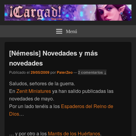
¡Cargad!
Menú
[Némesis] Novedades y más
novedades
Publicado el
29/05/2009
por
PaterZeo
—
2 comentarios ↓
Saludos, señores de la guerra.
En
Zenit Miniatures
ya han salido publicadas las
novedades de mayo.
Por un lado tenéis a los
Espaderos del Reino de
Dios
…
… y por otro a los
Mantis de los Huérfanos
.