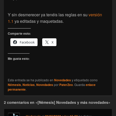
Y sin desmerecer ya tenéis las reglas en su
versión
1.1
ya editadas y maquetadas.
Comparte esto:
Facebook
X
Me gusta esto:
Esta entrada se ha publicado en
Novedades
y etiquetado como
Némesis
,
Noticias
,
Novedades
por
PaterZeo
. Guarda
enlace
permanente
.
2 comentarios en «[Némesis] Novedades y más novedades»