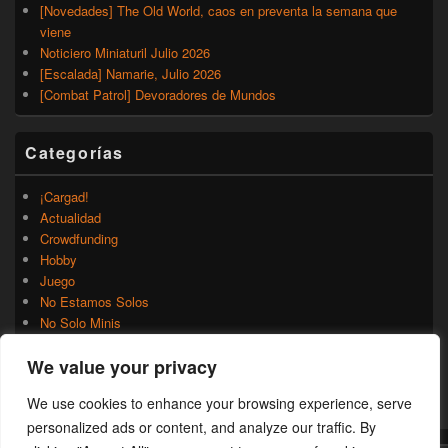
[Novedades] The Old World, caos en preventa la semana que
viene
Noticiero Miniaturil Julio 2026
[Escalada] Namarie, Julio 2026
[Combat Patrol] Devoradores de Mundos
Categorías
¡Cargad!
Actualidad
Crowdfunding
Hobby
Juego
No Estamos Solos
No Solo Minis
Novedades
We value your privacy
Rumores
Trasfondo
We use cookies to enhance your browsing experience, serve
Uncategorized
personalized ads or content, and analyze our traffic. By