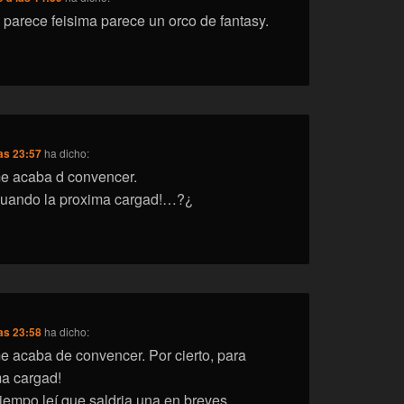
e parece feisima parece un orco de fantasy.
as 23:57
ha dicho:
me acaba d convencer.
 cuando la proxima cargad!…?¿
as 23:58
ha dicho:
me acaba de convencer. Por cierto, para
ma cargad!
empo leí que saldria una en breves