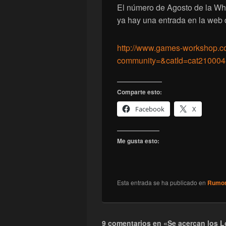
El número de Agosto de la Wh
ya hay una entrada en la web
http://www.games-workshop.co
community=&catId=cat21000
Comparte esto:
Facebook
X
Me gusta esto:
Esta entrada se ha publicado en
Rumo
9 comentarios en «Se acercan los 