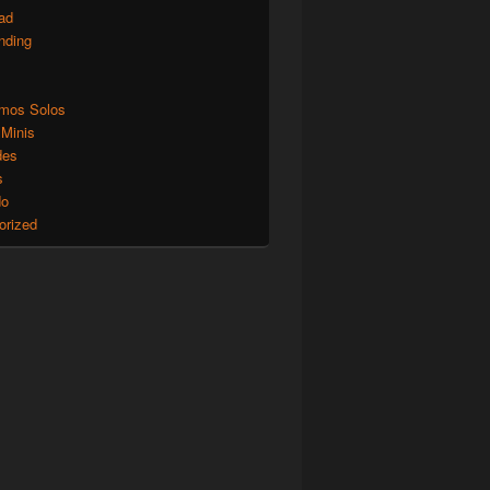
ad
nding
mos Solos
 Minis
des
s
do
orized