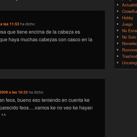
Actualid
Crowdfu
Hobby
a las 11:53
ha dicho:
Juego
No Esta
esa que tiene encima de la cabeza es
No Solo
o que haya muchas cabezas con casco en la
Noveda
Rumore
Trasfon
Uncateg
2009 a las 16:32
ha dicho:
an feos, bueno eso teniendo en cuenta ke
parecido feos….vamos ke no veo ke hayan
 ^^