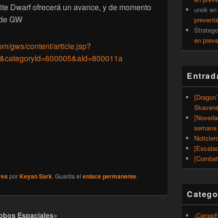
ite Dwarf ofrecerá un avance, y de momento
unok
e
 de GW
prevent
Strateg
en prev
m/gws/content/article.jsp?
4&categoryId=600005&aId=800011a
Entrad
[Dragon
Skavens
[Noveda
semana 
Noticier
[Escalad
[Combat
res
por
Keyan Sark
. Guarda el
enlace permanente
.
Catego
Lobos Espaciales»
¡Cargad!