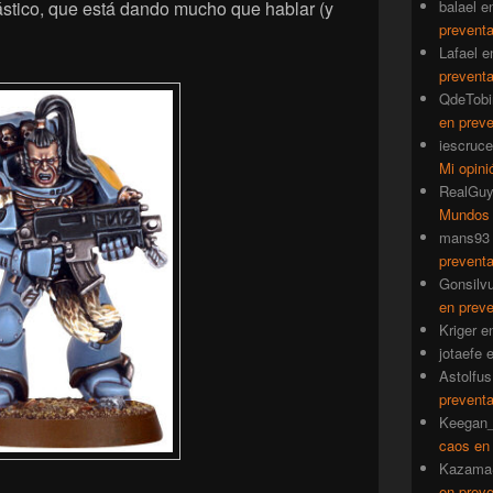
ástico, que está dando mucho que hablar (y
balael
e
prevent
Lafael
e
prevent
QdeTobi
en prev
iescruce
Mi opini
RealGu
Mundos
mans93
prevent
Gonsilv
en prev
Kriger
e
jotaefe
Astolfus
prevent
Keegan_
caos en
Kazama
en prev