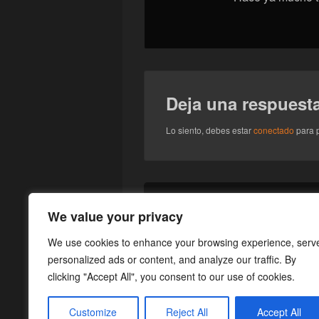
Deja una respuest
Lo siento, debes estar
conectado
para p
Navegación
de
Entrada
←
Anterior
We value your privacy
entradas
[Novedades] Song of the Splinter
anterior:
We use cookies to enhance your browsing experience, serv
personalized ads or content, and analyze our traffic. By
clicking "Accept All", you consent to our use of cookies.
Customize
Reject All
Accept All