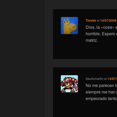
Threkk
el
14/07/2009 
Dios, la «cosa» 
horrible. Esper
matriz.
Skullomartin
el
14/07/
No me parecen t
siempre me han 
empeorado tanto