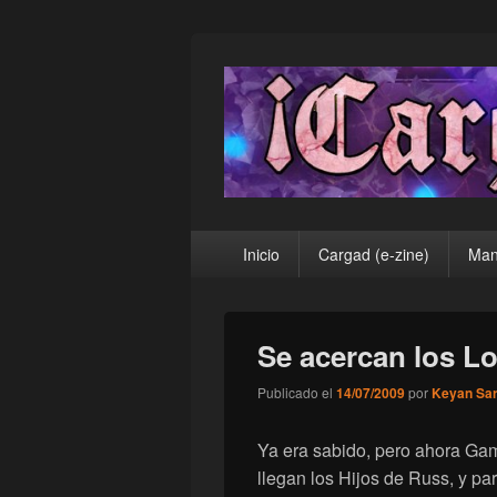
¡Cargad!
Menú
Inicio
Cargad (e-zine)
Man
principal
Se acercan los L
Publicado el
14/07/2009
por
Keyan Sa
Ya era sabido, pero ahora Ga
llegan los Hijos de Russ, y p