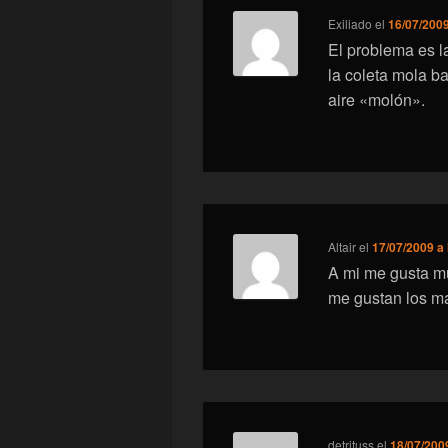
Exiliado
el
16/07/2009
El problema es la
la coleta mola ba
aire «molón».
Altair
el
17/07/2009 a 
A mi me gusta mu
me gustan los m
detrituss
el
18/07/2009