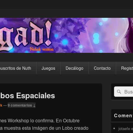
uscritos de Nuth
Juegos
Decálogo
Contacto
Regist
El
Buscar
Busc
área
obos Espaciales
por:
de
widget
rk
—
9 comentarios ↓
barra
lateral
Coment
primaria
mes Workshop lo confirma. En Octubre
ara muestra esta imágen de un Lobo creado
jotaefe