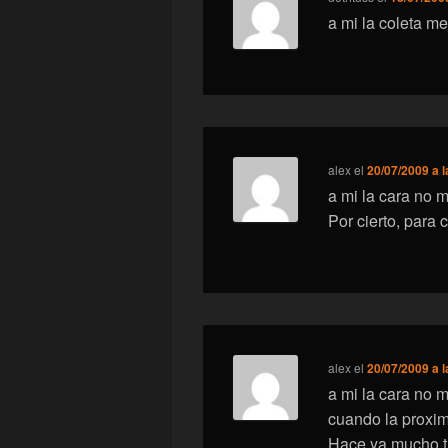
a mi la coleta m
alex
el
20/07/2009 a l
a mi la cara no 
Por cierto, para
alex
el
20/07/2009 a l
a mi la cara no 
cuando la proxi
Hace ya mucho ti