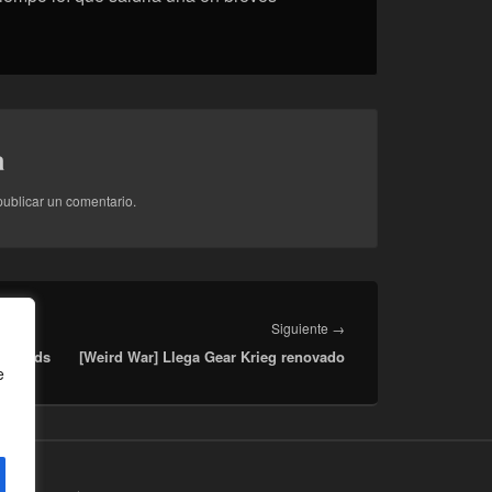
a
ublicar un comentario.
Entrada
Siguiente
→
ed Lands
[Weird War] Llega Gear Krieg renovado
siguiente:
e