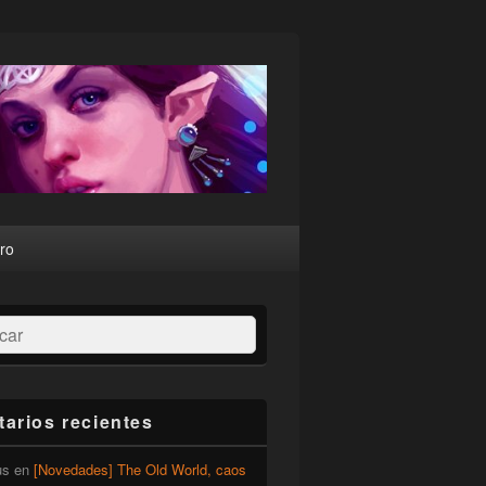
ro
ar
arios recientes
us
en
[Novedades] The Old World, caos