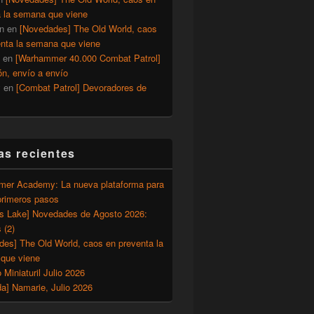
a la semana que viene
n
en
[Novedades] The Old World, caos
enta la semana que viene
en
[Warhammer 40.000 Combat Patrol]
ón, envío a envío
y
en
[Combat Patrol] Devoradores de
as recientes
er Academy: La nueva plataforma para
primeros pasos
’s Lake] Novedades de Agosto 2026:
 (2)
des] The Old World, caos en preventa la
que viene
o Miniaturil Julio 2026
a] Namarie, Julio 2026