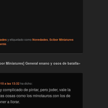
ades
y etiquetado como
Novedades
,
Scibor Miniatures
nente
.
or Miniatures] General enano y osos de batalla»
010 a las 13:32
ha dicho:
y complicado de pintar, pero joder, vale la
as cosas como los minotauros con los de
er a llorar.