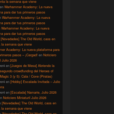
enta la semana que viene
en
Warhammer Academy: La nueva
ma para dar tus primeros pasos
n
Warhammer Academy: La nueva
ma para dar tus primeros pasos
n
Warhammer Academy: La nueva
ma para dar tus primeros pasos
n
[Novedades] The Old World, caos en
a la semana que viene
er Academy: La nueva plataforma para
primeros pasos – ¡Cargad!
en
Noticiero
il Julio 2026
er4
en
[Juegos de Mesa] Abriendo la
 segundo crowdfunding del Heroes of
Magic 3 (y 5): Cala / Cove (Piratas)
er4
en
[Hobby] Escalada Invitada – Julio
rra
er4
en
[Escalada] Namarie, Julio 2026
en
Noticiero Miniaturil Julio 2026
n
[Novedades] The Old World, caos en
a la semana que viene
n
[Novedades] The Old World, caos en