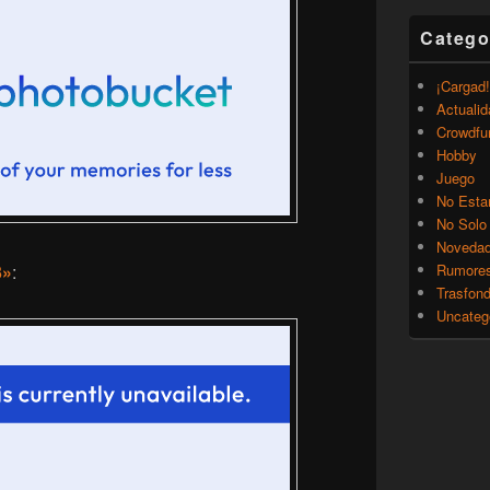
Catego
¡Cargad!
Actualid
Crowdfu
Hobby
Juego
No Esta
No Solo
Noveda
3»
:
Rumore
Trasfon
Uncateg