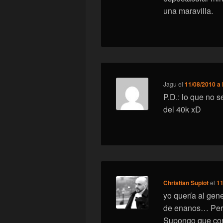
una maravilla.
Jagu
el
11/08/2010 a 
P.D.: lo que no 
del 40k xD
Christian Supiot
el
11
yo quería al gen
de enanos… Pero,
Supongo que co