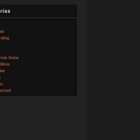
rías
ad
nding
mos Solos
 Minis
des
s
do
orized