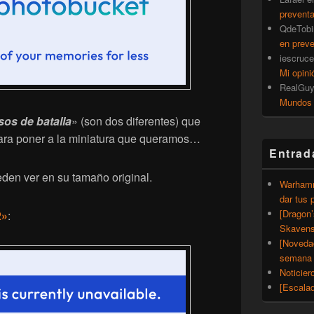
prevent
QdeTobi
en prev
iescruce
Mi opini
RealGu
Mundos
sos de batalla
» (son dos diferentes) que
para poner a la miniatura que queramos…
Entrad
den ver en su tamaño original.
Warhamm
dar tus 
[Dragon
2»
:
Skavens
[Noveda
semana 
Noticier
[Escalad