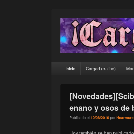
¡Cargad!
Menú
Inicio
Cargad (e-zine)
Man
principal
[Novedades][Scib
enano y osos de b
Publicado el
10/08/2010
por
Hoarmure
Hoy también se han publicado