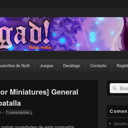
uscritos de Nuth
Juegos
Decálogo
Contacto
Regist
El
Buscar
Busc
área
or Miniatures] General
por:
de
widget
atalla
barra
lateral
Coment
l
—
7 comentarios ↓
primaria
Gonsilv
 varias novedades de esta compañía