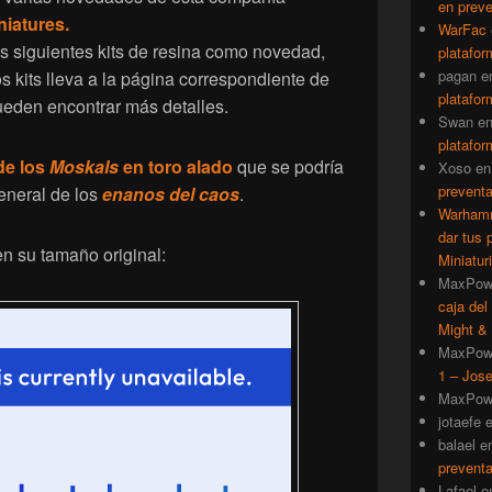
en prev
iatures.
WarFac
 siguientes kits de resina como novedad,
platafor
pagan
e
 kits lleva a la página correspondiente de
platafor
ueden encontrar más detalles.
Swan
e
platafor
de los
Moskals
en toro alado
que se podría
Xoso
e
prevent
eneral de los
enanos del caos
.
Warhamm
dar tus 
n su tamaño original:
Miniatur
MaxPow
caja del
Might & 
MaxPow
1 – Jose
MaxPow
jotaefe
balael
e
prevent
Lafael
e