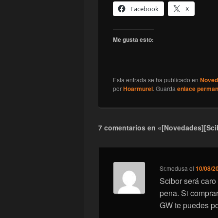
Facebook
X
Me gusta esto:
Esta entrada se ha publicado en
Noved
por
Hoarmurel
. Guarda
enlace perma
7 comentarios en «[Novedades][Scib
Sr.medusa
el
10/08/2
Scibor será caro 
pena. Si comprar
GW te puedes pon