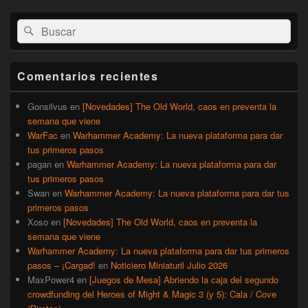
El
Buscar
Buscar
área
por:
de
widget
barra
Comentarios recientes
lateral
primaria
Gonsilvus
en
[Novedades] The Old World, caos en preventa la
semana que viene
WarFac
en
Warhammer Academy: La nueva plataforma para dar
tus primeros pasos
pagan
en
Warhammer Academy: La nueva plataforma para dar
tus primeros pasos
Swan
en
Warhammer Academy: La nueva plataforma para dar tus
primeros pasos
Xoso
en
[Novedades] The Old World, caos en preventa la
semana que viene
Warhammer Academy: La nueva plataforma para dar tus primeros
pasos – ¡Cargad!
en
Noticiero Miniaturil Julio 2026
MaxPower4
en
[Juegos de Mesa] Abriendo la caja del segundo
crowdfunding del Heroes of Might & Magic 3 (y 5): Cala / Cove