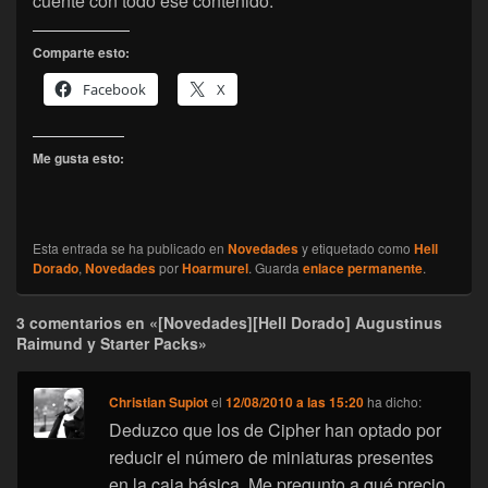
cuente con todo ese contenido.
Comparte esto:
Facebook
X
Me gusta esto:
Esta entrada se ha publicado en
Novedades
y etiquetado como
Hell
Dorado
,
Novedades
por
Hoarmurel
. Guarda
enlace permanente
.
3 comentarios en «[Novedades][Hell Dorado] Augustinus
Raimund y Starter Packs»
Christian Supiot
el
12/08/2010 a las 15:20
ha dicho:
Deduzco que los de Cipher han optado por
reducir el número de miniaturas presentes
en la caja básica. Me pregunto a qué precio