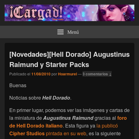
¡Cargad!
Menú
[Novedades][Hell Dorado] Augustinus
Raimund y Starter Packs
Publicado el
11/08/2010
por
Hoarmurel
—
3 comentarios ↓
Buenas
Noticias sobre
Hell Dorado
.
En primer lugar, podemos ver las imágenes y cartas de
la miniatura de
Augustinus Raimund
gracias al
foro
de Hell Dorado italiano
. Esta figura ya
la publicó
Cipher Studios
pintada en su web
, es la siguiente