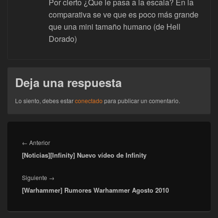
Por cierto ¿Que le pasa a la escala? En la
comparativa se ve que es poco más grande
que una mini tamaño humano (de Hell
Dorado)
Deja una respuesta
Lo siento, debes estar
conectado
para publicar un comentario.
Navegación
de
Entrada
←
Anterior
entradas
[Noticias][Infinity] Nuevo vídeo de Infinity
anterior:
Entrada
Siguiente
→
[Warhammer] Rumores Warhammer Agosto 2010
siguiente: