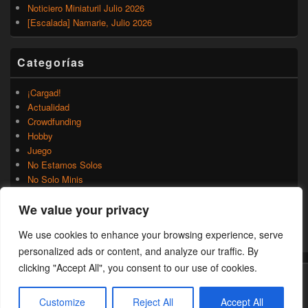
Noticiero Miniaturil Julio 2026
[Escalada] Namarie, Julio 2026
Categorías
¡Cargad!
Actualidad
Crowdfunding
Hobby
Juego
No Estamos Solos
No Solo Minis
Novedades
We value your privacy
Rumores
Trasfondo
We use cookies to enhance your browsing experience, serve
Uncategorized
personalized ads or content, and analyze our traffic. By
clicking "Accept All", you consent to our use of cookies.
Copyright © 2026
¡Cargad!
. Todos los Derechos Reservados.
Customize
Reject All
Accept All