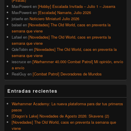
(Piratas)
MaxPower4
en
[Hobby] Escalada Invitada – Julio 1 – Joserra
MaxPower4
en
[Escalada] Namarie, Julio 2026
jotaefe
en
Noticiero Miniaturil Julio 2026
balael
en
[Novedades] The Old World, caos en preventa la
semana que viene
Lafael
en
[Novedades] The Old World, caos en preventa la
semana que viene
QdeTobin
en
[Novedades] The Old World, caos en preventa la
semana que viene
iescruce
en
[Warhammer 40.000 Combat Patrol] Mi opinión, envío
a envío
RealGuy
en
[Combat Patrol] Devoradores de Mundos
Entradas recientes
Warhammer Academy: La nueva plataforma para dar tus primeros
pasos
[Dragon’s Lake] Novedades de Agosto 2026: Skavens (2)
[Novedades] The Old World, caos en preventa la semana que
viene