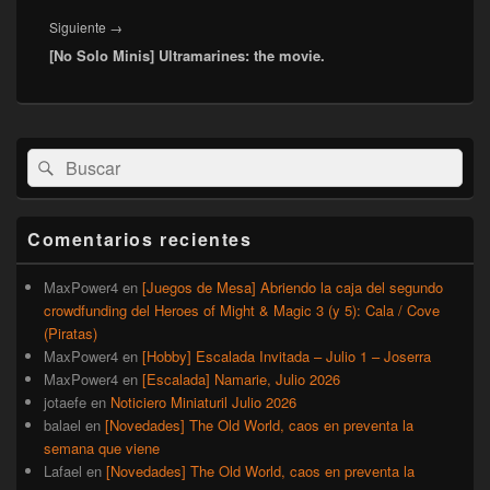
Entrada
Siguiente
→
[No Solo Minis] Ultramarines: the movie.
siguiente:
El
Buscar
Buscar
área
por:
de
widget
barra
Comentarios recientes
lateral
primaria
MaxPower4
en
[Juegos de Mesa] Abriendo la caja del segundo
crowdfunding del Heroes of Might & Magic 3 (y 5): Cala / Cove
(Piratas)
MaxPower4
en
[Hobby] Escalada Invitada – Julio 1 – Joserra
MaxPower4
en
[Escalada] Namarie, Julio 2026
jotaefe
en
Noticiero Miniaturil Julio 2026
balael
en
[Novedades] The Old World, caos en preventa la
semana que viene
Lafael
en
[Novedades] The Old World, caos en preventa la