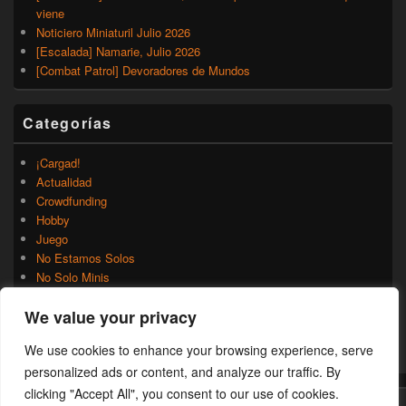
viene
Noticiero Miniaturil Julio 2026
[Escalada] Namarie, Julio 2026
[Combat Patrol] Devoradores de Mundos
Categorías
¡Cargad!
Actualidad
Crowdfunding
Hobby
Juego
No Estamos Solos
No Solo Minis
Novedades
We value your privacy
Rumores
Trasfondo
We use cookies to enhance your browsing experience, serve
Uncategorized
personalized ads or content, and analyze our traffic. By
clicking "Accept All", you consent to our use of cookies.