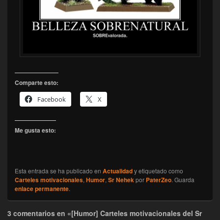
Comparte esto:
Facebook
X
Me gusta esto:
Esta entrada se ha publicado en
Actualidad
y etiquetado como
Carteles motivacionales
,
Humor
,
Sr Nehek
por
PaterZeo
. Guarda
enlace permanente
.
3 comentarios en «[Humor] Carteles motivacionales del Sr