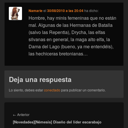
Namarie
el
30/08/2010 a las 20:04
ha dicho:
Hombre, hay minis femeninas que no están
mal. Algunas de las Hermanas de Batalla
(salvo las Repentia), Drycha, las elfas
silvanas en general, la maga alto elfa, la
Dama del Lago (bueno, ya me entendéis),
las hechiceras bretonianas…
Deja una respuesta
Lo siento, debes estar
conectado
para publicar un comentario.
Navegación
de
Entrada
←
Anterior
entradas
[Novedades][Némesis] Diseño del líder escarabajo
anterior: