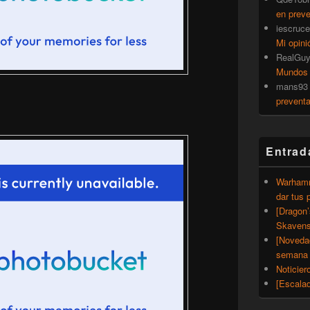
en prev
iescruce
Mi opini
RealGu
Mundos
mans93
prevent
Entrad
Warhamm
dar tus 
[Dragon
Skavens
[Noveda
semana 
Noticier
[Escalad