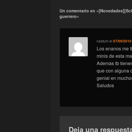
Un comentario en «[Novedades][Sci
guerrero»
naxtum
el
07/09/2010 
Los enanos me t
minis de esta ma
Ademas tb tiene
que con alguna c
genial en muchos
Saludos
Deja una respuest