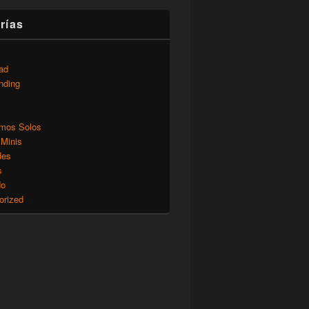
rías
ad
nding
mos Solos
 Minis
des
s
do
orized