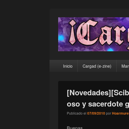
¡Cargad!
Menú
Inicio
Cargad (e-zine)
Man
principal
[Novedades][Scib
oso y sacerdote 
Publicado el
07/09/2010
por
Hoarmure
Buenas