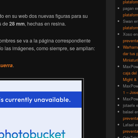
platafor
pagan
e
platafor
o en su web dos nuevas figuras para su
Swan
e
as de
28 mm
, hechas en resina.
platafor
Xoso
e
ombres se va a la página correspondiente
prevent
Warhamm
o las imágenes, como siempre, se amplian:
dar tus 
Miniatur
guerra
.
MaxPow
caja del
Might & 
MaxPow
1 – Jose
MaxPow
jotaefe
balael
e
prevent
Lafael
e
prevent
QdeTobi