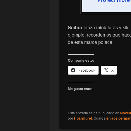
Scibor
lanza miniaturas y kits
ejemplo, recordemos que hac
de esta marca polaca.
Comparte esto:
Facebook
X
Me gusta esto:
Esta entrada se ha publicado en
Noved
por
Hoarmurel
. Guarda
enlace perma