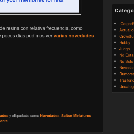
Catego
¡Cargad!
 de resina con relativa frecuencia, como
Actualid
e pocos días pudimos ver
varias novedades
Crowdfu
Hobby
Juego
No Esta
No Solo
Noveda
Rumore
Trasfon
Uncateg
ades
y etiquetado como
Novedades
,
Scibor Miniatures
nente
.