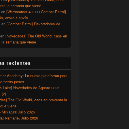
enta la semana que viene
en
[Warhammer 40.000 Combat Patrol]
ón, envío a envío
y
en
[Combat Patrol] Devoradores de
en
[Novedades] The Old World, caos en
a la semana que viene
as recientes
er Academy: La nueva plataforma para
primeros pasos
’s Lake] Novedades de Agosto 2026:
 (2)
des] The Old World, caos en preventa la
que viene
o Miniaturil Julio 2026
a] Namarie, Julio 2026