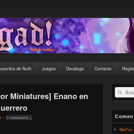
uscritos de Nuth
Juegos
Decálogo
Contacto
Regist
El
Buscar
Busc
área
or Miniatures] Enano en
por:
de
widget
guerrero
barra
lateral
Coment
l
—
1 comentario ↓
primaria
WarFac