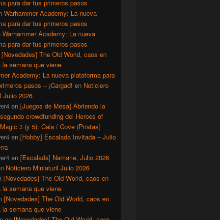
ma para dar tus primeros pasos
n
Warhammer Academy: La nueva
ma para dar tus primeros pasos
n
Warhammer Academy: La nueva
ma para dar tus primeros pasos
n
[Novedades] The Old World, caos en
a la semana que viene
er Academy: La nueva plataforma para
primeros pasos – ¡Cargad!
en
Noticiero
il Julio 2026
er4
en
[Juegos de Mesa] Abriendo la
 segundo crowdfunding del Heroes of
Magic 3 (y 5): Cala / Cove (Piratas)
er4
en
[Hobby] Escalada Invitada – Julio
rra
er4
en
[Escalada] Namarie, Julio 2026
en
Noticiero Miniaturil Julio 2026
n
[Novedades] The Old World, caos en
a la semana que viene
n
[Novedades] The Old World, caos en
a la semana que viene
n
en
[Novedades] The Old World, caos