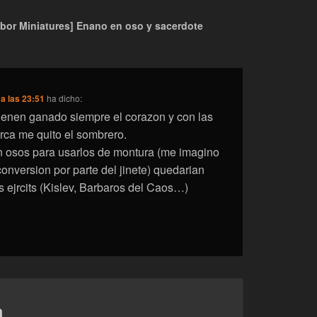
bor Miniatures] Enano en oso y sacerdote
a las 23:51
ha dicho:
ienen ganado siempre el corazon y con las
rca me quito el sombrero.
n osos para usarlos de montura (me imagino
onversion por parte del jinete) quedarian
 ejrcits (Kislev, Barbaros del Caos…)
a