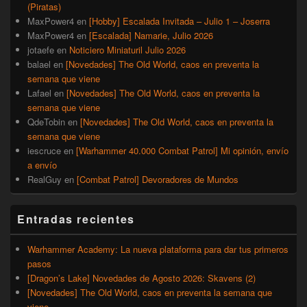
(Piratas)
MaxPower4
en
[Hobby] Escalada Invitada – Julio 1 – Joserra
MaxPower4
en
[Escalada] Namarie, Julio 2026
jotaefe
en
Noticiero Miniaturil Julio 2026
balael
en
[Novedades] The Old World, caos en preventa la
semana que viene
Lafael
en
[Novedades] The Old World, caos en preventa la
semana que viene
QdeTobin
en
[Novedades] The Old World, caos en preventa la
semana que viene
iescruce
en
[Warhammer 40.000 Combat Patrol] Mi opinión, envío
a envío
RealGuy
en
[Combat Patrol] Devoradores de Mundos
Entradas recientes
Warhammer Academy: La nueva plataforma para dar tus primeros
pasos
[Dragon’s Lake] Novedades de Agosto 2026: Skavens (2)
[Novedades] The Old World, caos en preventa la semana que
viene