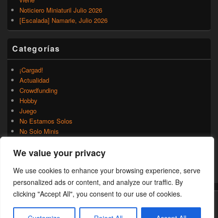
Noticiero Miniaturil Julio 2026
[Escalada] Namarie, Julio 2026
Categorías
¡Cargad!
Actualidad
Crowdfunding
Hobby
Juego
No Estamos Solos
No Solo Minis
Novedades
We value your privacy
Rumores
Trasfondo
We use cookies to enhance your browsing experience, serve
Uncategorized
personalized ads or content, and analyze our traffic. By
clicking "Accept All", you consent to our use of cookies.
Copyright © 2026
¡Cargad!
. Todos los Derechos Reservados.