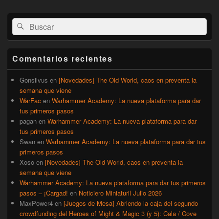
El
Buscar
Buscar
área
por:
de
widget
barra
Comentarios recientes
lateral
primaria
Gonsilvus
en
[Novedades] The Old World, caos en preventa la
semana que viene
WarFac
en
Warhammer Academy: La nueva plataforma para dar
tus primeros pasos
pagan
en
Warhammer Academy: La nueva plataforma para dar
tus primeros pasos
Swan
en
Warhammer Academy: La nueva plataforma para dar tus
primeros pasos
Xoso
en
[Novedades] The Old World, caos en preventa la
semana que viene
Warhammer Academy: La nueva plataforma para dar tus primeros
pasos – ¡Cargad!
en
Noticiero Miniaturil Julio 2026
MaxPower4
en
[Juegos de Mesa] Abriendo la caja del segundo
crowdfunding del Heroes of Might & Magic 3 (y 5): Cala / Cove