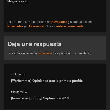
Me gusta esto:
Esta entrada se ha publicado en
Novedades
y etiquetado como
Novedades
por
Hoarmurel
. Guarda
enlace permanente
.
Deja una respuesta
Lo siento, debes estar
conectado
para publicar un comentario.
Navegación
de
Entrada
←
Anterior
entradas
[Warhammer] Opiniones tras la primera partida
anterior:
Entrada
Siguiente
→
[Novedades][Infinity] Septiembre 2010
siguiente: