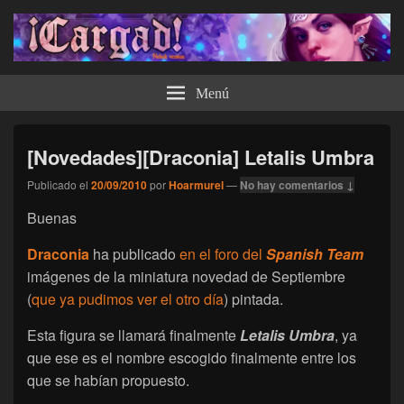
¡Cargad!
Menú
[Novedades][Draconia] Letalis Umbra
Publicado el
20/09/2010
por
Hoarmurel
—
No hay comentarios ↓
Buenas
Draconia
ha publicado
en el foro del
Spanish Team
imágenes de la miniatura novedad de Septiembre
(
que ya pudimos ver el otro día
) pintada.
Esta figura se llamará finalmente
Letalis Umbra
, ya
que ese es el nombre escogido finalmente entre los
que se habían propuesto.