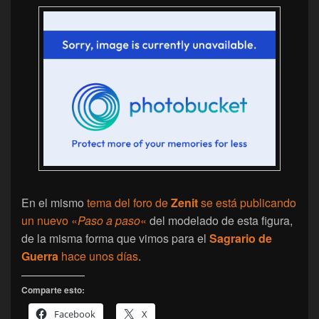
En el mismo
tema del foro de
Zenit
se está publicando
un nuevo «
Paso a paso
«
del modelado de esta figura,
de la misma forma que vimos para el
Sagrario de
Guerra
hace unos días
.
Comparte esto:
Facebook
X