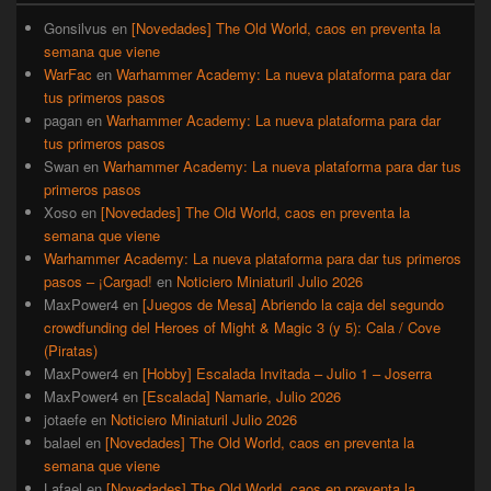
primaria
Gonsilvus
en
[Novedades] The Old World, caos en preventa la
semana que viene
WarFac
en
Warhammer Academy: La nueva plataforma para dar
tus primeros pasos
pagan
en
Warhammer Academy: La nueva plataforma para dar
tus primeros pasos
Swan
en
Warhammer Academy: La nueva plataforma para dar tus
primeros pasos
Xoso
en
[Novedades] The Old World, caos en preventa la
semana que viene
Warhammer Academy: La nueva plataforma para dar tus primeros
pasos – ¡Cargad!
en
Noticiero Miniaturil Julio 2026
MaxPower4
en
[Juegos de Mesa] Abriendo la caja del segundo
crowdfunding del Heroes of Might & Magic 3 (y 5): Cala / Cove
(Piratas)
MaxPower4
en
[Hobby] Escalada Invitada – Julio 1 – Joserra
MaxPower4
en
[Escalada] Namarie, Julio 2026
jotaefe
en
Noticiero Miniaturil Julio 2026
balael
en
[Novedades] The Old World, caos en preventa la
semana que viene
Lafael
en
[Novedades] The Old World, caos en preventa la