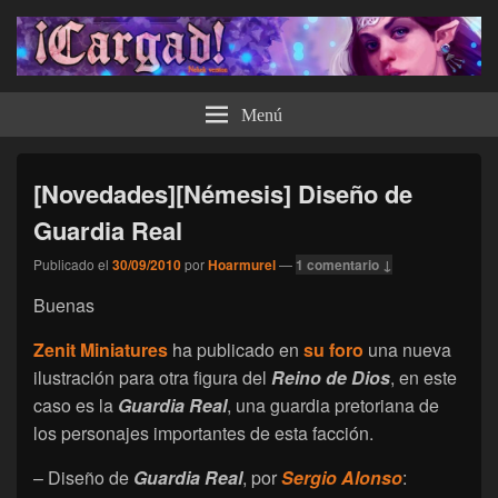
¡Cargad!
Menú
[Novedades][Némesis] Diseño de
Guardia Real
Publicado el
30/09/2010
por
Hoarmurel
—
1 comentario ↓
Buenas
Zenit Miniatures
ha publicado en
su foro
una nueva
ilustración para otra figura del
Reino de Dios
, en este
caso es la
Guardia Real
, una guardia pretoriana de
los personajes importantes de esta facción.
– Diseño de
Guardia Real
, por
Sergio Alonso
: