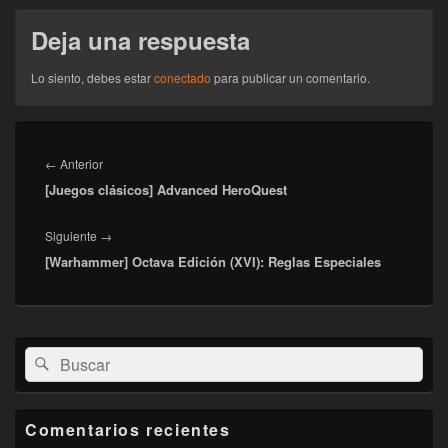
Deja una respuesta
Lo siento, debes estar
conectado
para publicar un comentario.
Navegación
de
Entrada
←
Anterior
entradas
[Juegos clásicos] Advanced HeroQuest
anterior:
Entrada
Siguiente
→
[Warhammer] Octava Edición (XVI): Reglas Especiales
siguiente:
El
Buscar
Buscar
área
por:
de
widget
barra
Comentarios recientes
lateral