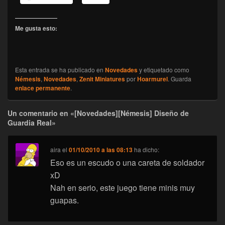
Me gusta esto:
Esta entrada se ha publicado en
Novedades
y etiquetado como
Némesis
,
Novedades
,
Zenit Miniatures
por
Hoarmurel
. Guarda
enlace permanente
.
Un comentario en «[Novedades][Némesis] Diseño de
Guardia Real»
aira
el
01/10/2010 a las 08:13
ha dicho:
Eso es un escudo o una careta de soldador
xD
Nah en serio, este juego tiene minis muy
guapas.