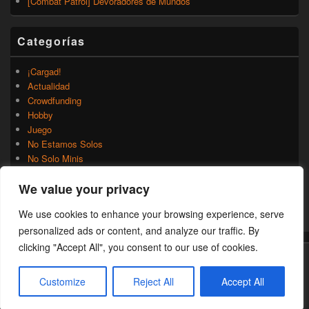
[Combat Patrol] Devoradores de Mundos
Categorías
¡Cargad!
Actualidad
Crowdfunding
Hobby
Juego
No Estamos Solos
No Solo Minis
Novedades
We value your privacy
Rumores
Trasfondo
We use cookies to enhance your browsing experience, serve
Uncategorized
personalized ads or content, and analyze our traffic. By
clicking "Accept All", you consent to our use of cookies.
Copyright © 2026
¡Cargad!
. Todos los Derechos Reservados.
Customize
Reject All
Accept All
Theme: Catch Box by
Catch Themes