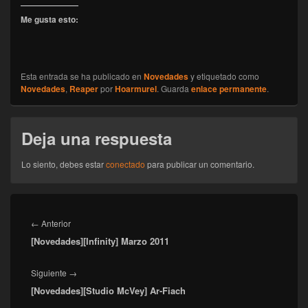
Me gusta esto:
Esta entrada se ha publicado en
Novedades
y etiquetado como
Novedades
,
Reaper
por
Hoarmurel
. Guarda
enlace permanente
.
Deja una respuesta
Lo siento, debes estar
conectado
para publicar un comentario.
Navegación
de
Entrada
←
Anterior
entradas
[Novedades][Infinity] Marzo 2011
anterior:
Entrada
Siguiente
→
[Novedades][Studio McVey] Ar-Fiach
siguiente: