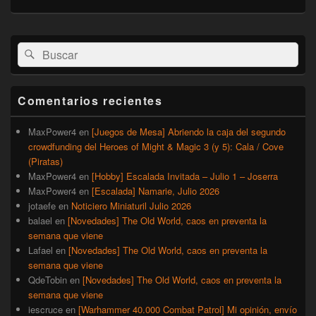
El
Buscar
Buscar
área
por:
de
widget
barra
Comentarios recientes
lateral
primaria
MaxPower4
en
[Juegos de Mesa] Abriendo la caja del segundo
crowdfunding del Heroes of Might & Magic 3 (y 5): Cala / Cove
(Piratas)
MaxPower4
en
[Hobby] Escalada Invitada – Julio 1 – Joserra
MaxPower4
en
[Escalada] Namarie, Julio 2026
jotaefe
en
Noticiero Miniaturil Julio 2026
balael
en
[Novedades] The Old World, caos en preventa la
semana que viene
Lafael
en
[Novedades] The Old World, caos en preventa la
semana que viene
QdeTobin
en
[Novedades] The Old World, caos en preventa la
semana que viene
iescruce
en
[Warhammer 40.000 Combat Patrol] Mi opinión, envío