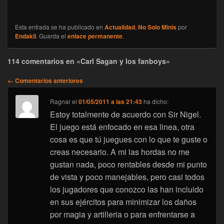
Esta entrada se ha publicado en
Actualidad
,
No Solo Minis
por
Endakil
. Guarda el
enlace permanente
.
114 comentarios en «Carl Sagan y los fanboys»
Navegación
← Comentarios anteriores
de
comentarios
Ragnar
el
01/05/2011 a las 21:43
ha dicho:
Estoy totalmente de acuerdo con Sir Nigel.
El juego está enfocado en esa linea, otra
cosa es que tú juegues con lo que te guste o
creas necesario. A mi las hordas no me
gustan nada, poco rentables desde mi punto
de vista y poco manejables, pero casi todos
los jugadores que conozco las han incluido
en sus ejércitos para minimizar los daños
por magia y artilleria o para enfrentarse a