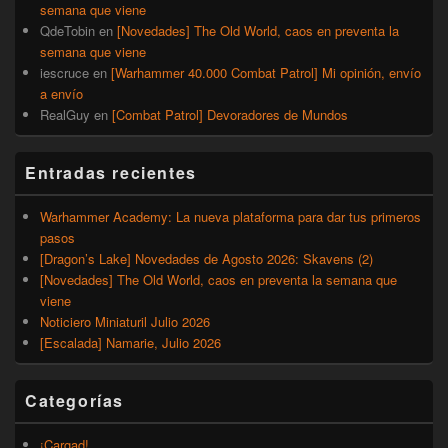
semana que viene
QdeTobin
en
[Novedades] The Old World, caos en preventa la
semana que viene
iescruce
en
[Warhammer 40.000 Combat Patrol] Mi opinión, envío
a envío
RealGuy
en
[Combat Patrol] Devoradores de Mundos
Entradas recientes
Warhammer Academy: La nueva plataforma para dar tus primeros
pasos
[Dragon’s Lake] Novedades de Agosto 2026: Skavens (2)
[Novedades] The Old World, caos en preventa la semana que
viene
Noticiero Miniaturil Julio 2026
[Escalada] Namarie, Julio 2026
Categorías
¡Cargad!