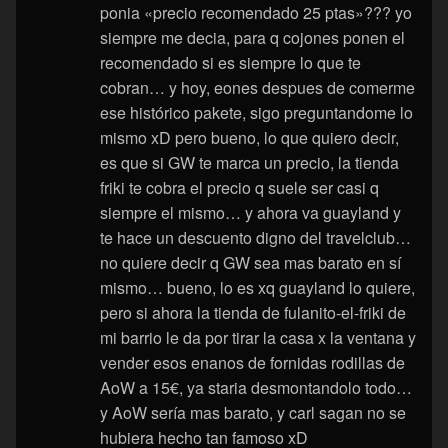
ponia «precio recomendado 25 ptas»??? yo
siempre me decia, para q cojones ponen el
recomendado si es siempre lo que te
cobran… y hoy, eones despues de comerme
ese histórico pakete, sigo preguntandome lo
mismo xD pero bueno, lo que quiero decir,
es que si GW te marca un precio, la tienda
friki te cobra el precio q suele ser casi q
siempre el mismo… y ahora va guayland y
te hace un descuento digno del travelclub…
no quiere decir q GW sea mas barato en sí
mismo… bueno, lo es xq guayland lo quiere,
pero si ahora la tienda de fulanito-el-friki de
mi barrio le da por tirar la casa x la ventana y
vender esos enanos de fornidas rodillas de
AoW a 15€, ya staria desmontandolo todo…
y AoW sería mas barato, y carl sagan no se
hubiera hecho tan famoso xD