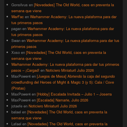
Gonsilvus
en
[Novedades] The Old World, caos en preventa la
semana que viene
WarFac
en
Warhammer Academy: La nueva plataforma para dar
tus primeros pasos
pagan
en
Warhammer Academy: La nueva plataforma para dar
tus primeros pasos
Swan
en
Warhammer Academy: La nueva plataforma para dar tus
primeros pasos
Xoso
en
[Novedades] The Old World, caos en preventa la
semana que viene
Warhammer Academy: La nueva plataforma para dar tus primeros
pasos – ¡Cargad!
en
Noticiero Miniaturil Julio 2026
MaxPower4
en
[Juegos de Mesa] Abriendo la caja del segundo
crowdfunding del Heroes of Might & Magic 3 (y 5): Cala / Cove
(Piratas)
MaxPower4
en
[Hobby] Escalada Invitada – Julio 1 – Joserra
MaxPower4
en
[Escalada] Namarie, Julio 2026
jotaefe
en
Noticiero Miniaturil Julio 2026
balael
en
[Novedades] The Old World, caos en preventa la
semana que viene
Lafael
en
[Novedades] The Old World, caos en preventa la