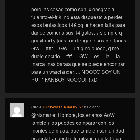
pero las cosas como son, x desgracia
fulanito-el-friki no está dispuesto a perder
esos fantasticos 14€ xq le hacen falta para
dar de comer a sus 14 gatos, y siempre q
guayland y jarlstrom tengan esos ofertones,
GW… fffff… GW… uff q no puedo, q me
duele decirlo… ffff … GW… es… la… la…
marca mas barata que se puede encontrar
para un warclander…. NOOOO SOY UN
PUT* FANBOY NOOOO!!!! xD
Otro
el
02/05/2011 a las 09:57
ha dicho:
@Namarie: Hombre, los enanos AoW
también los puedes comparar con los
monjes de plaga, que también son unidad
especial y cuestan lo mismo que la tropa