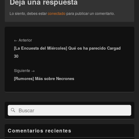
Deja una respuesta
comentarios
Lo siento, debes estar
conectado
para publicar un comentario.
Navegación
de
Entrada
←
Anterior
entradas
[La Encuesta del Miércoles] Qué os ha parecido Cargad
anterior:
30
Entrada
Siguiente
→
[Rumores] Más sobre Necrones
siguiente:
El
Buscar
Buscar
área
por:
de
widget
barra
Comentarios recientes
lateral
primaria