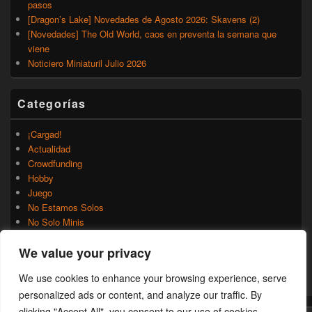
pasos
[Dragon’s Lake] Novedades de Agosto 2026: Skavens (2)
[Novedades] The Old World, caos en preventa la semana que
viene
Noticiero Miniaturil Julio 2026
Categorías
¡Cargad!
Actualidad
Crowdfunding
Hobby
Juego
No Estamos Solos
No Solo Minis
Novedades
We value your privacy
Rumores
Trasfondo
We use cookies to enhance your browsing experience, serve
Uncategorized
personalized ads or content, and analyze our traffic. By
clicking "Accept All", you consent to our use of cookies.