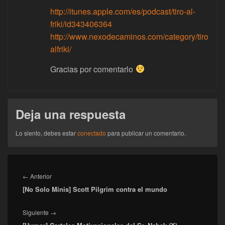
http://itunes.apple.com/es/podcast/tiro-al-
friki/id343406364
http://www.nexodecaminos.com/category/tiro
alfriki/
Gracias por comentarlo
Deja una respuesta
Lo siento, debes estar
conectado
para publicar un comentario.
Navegación
de
Entrada
←
Anterior
entradas
[No Solo Minis] Scott Pilgrim contra el mundo
anterior:
Entrada
Siguiente
→
siguiente: