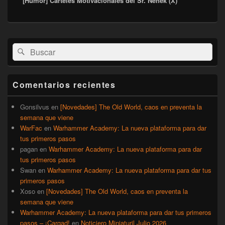
[Humor] Carteles Motivacionales del Sr. Nehek (X)
El
Buscar
Buscar
área
por:
de
widget
barra
Comentarios recientes
lateral
primaria
Gonsilvus
en
[Novedades] The Old World, caos en preventa la
semana que viene
WarFac
en
Warhammer Academy: La nueva plataforma para dar
tus primeros pasos
pagan
en
Warhammer Academy: La nueva plataforma para dar
tus primeros pasos
Swan
en
Warhammer Academy: La nueva plataforma para dar tus
primeros pasos
Xoso
en
[Novedades] The Old World, caos en preventa la
semana que viene
Warhammer Academy: La nueva plataforma para dar tus primeros
pasos – ¡Cargad!
en
Noticiero Miniaturil Julio 2026