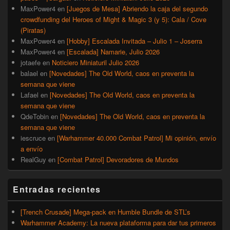
MaxPower4
en
[Juegos de Mesa] Abriendo la caja del segundo
crowdfunding del Heroes of Might & Magic 3 (y 5): Cala / Cove
(Piratas)
MaxPower4
en
[Hobby] Escalada Invitada – Julio 1 – Joserra
MaxPower4
en
[Escalada] Namarie, Julio 2026
jotaefe
en
Noticiero Miniaturil Julio 2026
balael
en
[Novedades] The Old World, caos en preventa la
semana que viene
Lafael
en
[Novedades] The Old World, caos en preventa la
semana que viene
QdeTobin
en
[Novedades] The Old World, caos en preventa la
semana que viene
iescruce
en
[Warhammer 40.000 Combat Patrol] Mi opinión, envío
a envío
RealGuy
en
[Combat Patrol] Devoradores de Mundos
Entradas recientes
[Trench Crusade] Mega-pack en Humble Bundle de STL’s
Warhammer Academy: La nueva plataforma para dar tus primeros