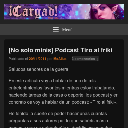
¡Cargad!
Menú
[No solo minis] Podcast Tiro al friki
Publicado el
20/11/2011
por
McAllus
—
3 comentarios ↓
Saludos señores de la guerra
En este artículo voy a hablar de uno de mis
entretenimientos favoritos mientras estoy trabajando,
haciendo tareas de la casa o deporte: los podcast y en
concreto os voy a hablar de un podcast: «Tiro al friki».
He tenido la suerte de poder hacer unas cuantas
preguntas a sus autores por lo que sabréis más o
menos a que os enfrentaréis si decidís escucharles