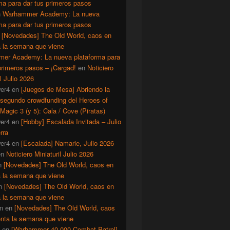
ma para dar tus primeros pasos
n
Warhammer Academy: La nueva
ma para dar tus primeros pasos
n
[Novedades] The Old World, caos en
a la semana que viene
er Academy: La nueva plataforma para
primeros pasos – ¡Cargad!
en
Noticiero
il Julio 2026
er4
en
[Juegos de Mesa] Abriendo la
 segundo crowdfunding del Heroes of
Magic 3 (y 5): Cala / Cove (Piratas)
er4
en
[Hobby] Escalada Invitada – Julio
rra
er4
en
[Escalada] Namarie, Julio 2026
en
Noticiero Miniaturil Julio 2026
n
[Novedades] The Old World, caos en
a la semana que viene
n
[Novedades] The Old World, caos en
a la semana que viene
n
en
[Novedades] The Old World, caos
enta la semana que viene
en
[Warhammer 40.000 Combat Patrol]