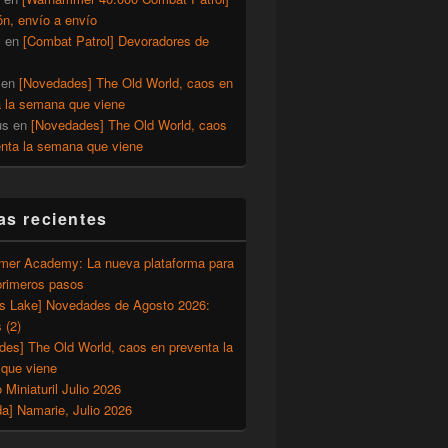
ón, envío a envío
y
en
[Combat Patrol] Devoradores de
en
[Novedades] The Old World, caos en
a la semana que viene
us
en
[Novedades] The Old World, caos
enta la semana que viene
as recientes
er Academy: La nueva plataforma para
primeros pasos
’s Lake] Novedades de Agosto 2026:
 (2)
des] The Old World, caos en preventa la
que viene
o Miniaturil Julio 2026
a] Namarie, Julio 2026