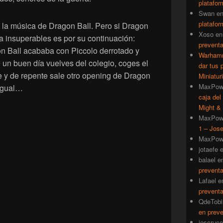
platafor
Swan
e
platafor
 la música de Dragon Ball. Pero si Dragon
Xoso
e
a insuperables es por su continuación:
prevent
n Ball acababa con Piccolo derrotado y
Warhamm
un buen día vuelves del colegio, coges el
dar tus 
le y de repente sale otro opening de Dragon
Miniatur
MaxPow
 igual…
caja del
Might & 
MaxPow
1 – Jose
MaxPow
jotaefe
balael
e
prevent
Lafael
e
prevent
QdeTobi
en prev
iescruce