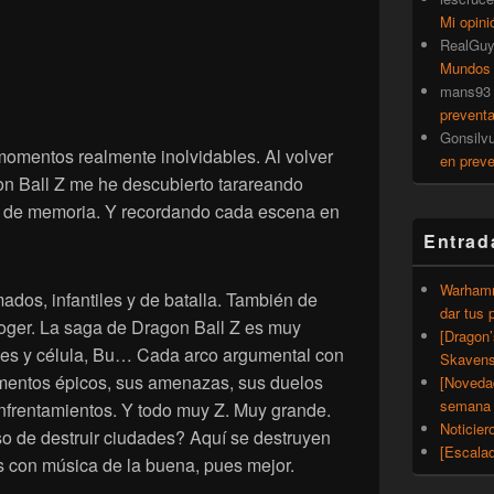
Mi opini
RealGu
Mundos
mans93
prevent
Gonsilv
momentos realmente inolvidables. Al volver
en prev
n Ball Z me he descubierto tarareando
s de memoria. Y recordando cada escena en
Entrad
Warhamm
os, infantiles y de batalla. También de
dar tus 
coger. La saga de Dragon Ball Z es muy
[Dragon
des y célula, Bu… Cada arco argumental con
Skavens
mentos épicos, sus amenazas, sus duelos
[Noveda
semana 
enfrentamientos. Y todo muy Z. Muy grande.
Noticier
o de destruir ciudades? Aquí se destruyen
[Escalad
es con música de la buena, pues mejor.