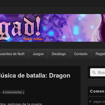
uscritos de Nuth
Juegos
Decálogo
Contacto
Regist
El
Buscar
Busc
área
úsica de batalla: Dragon
por:
de
widget
barra
lateral
Coment
—
9 comentarios ↓
primaria
pagan
e
dos, señores de la guerra.