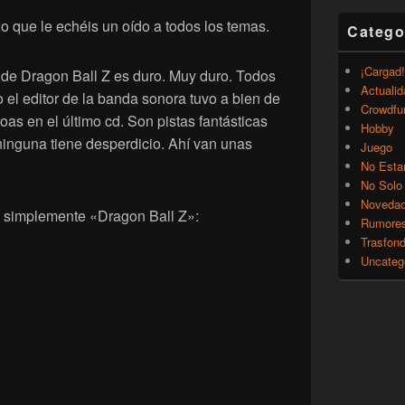
que le echéis un oído a todos los temas.
Catego
¡Cargad!
s de Dragon Ball Z es duro. Muy duro. Todos
Actualid
o el editor de la banda sonora tuvo a bien de
Crowdfu
ioas en el último cd. Son pistas fantásticas
Hobby
ninguna tiene desperdicio. Ahí van unas
Juego
No Esta
No Solo
Noveda
a simplemente «Dragon Ball Z»:
Rumore
Trasfon
Uncateg