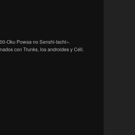
100-Oku Powaa no Senshi-tachi».
nados con Trunks, los androides y Céll.