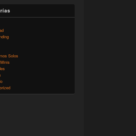
rías
ad
nding
mos Solos
 Minis
des
s
do
orized