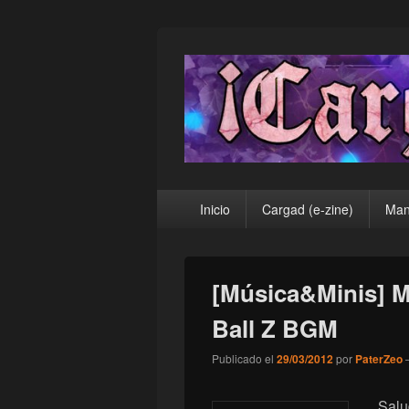
¡Cargad!
Menú
Inicio
Cargad (e-zine)
Man
principal
[Música&Minis] M
Ball Z BGM
Publicado el
29/03/2012
por
PaterZeo
Salu