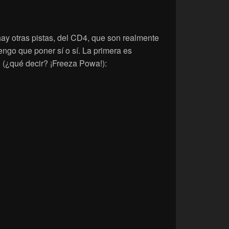
hay otras pistas, del CD4, que son realmente
engo que poner sí o sí. La primera es
 (¿qué decir? ¡Freeza Powa!):