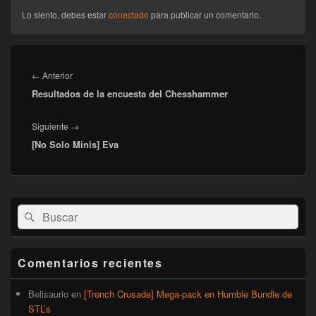
Lo siento, debes estar
conectado
para publicar un comentario.
Navegación
de
Entrada
←
Anterior
entradas
Resultados de la encuesta del Chesshammer
anterior:
Entrada
Siguiente
→
[No Solo Minis] Eva
siguiente:
El
Buscar
Buscar
área
por:
de
widget
barra
Comentarios recientes
lateral
primaria
Belisaurio
en
[Trench Crusade] Mega-pack en Humble Bundle de
STL’s