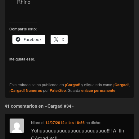
Rhino
Comparte esto:
Facebook
X
Me gusta esto:
Esta entrada se ha publicado en
¡Cargad!
y etiquetado como
¡Cargad!
,
¡Cargad! Números
por
PaterZeo
. Guarda
enlace permanente
.
41 comentarios en «Cargad #34»
Niord
el
14/07/2012 a las 18:56
ha dicho:
Yuhuuuuuuuuuuuuuuuuuuuuuuuu!!!! Al fin
CArgad 34!!!