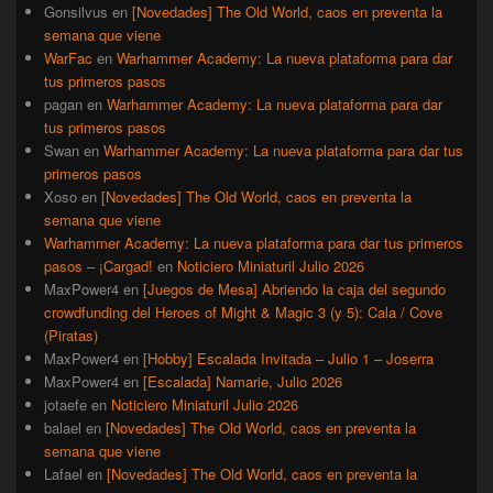
Gonsilvus
en
[Novedades] The Old World, caos en preventa la
semana que viene
WarFac
en
Warhammer Academy: La nueva plataforma para dar
tus primeros pasos
pagan
en
Warhammer Academy: La nueva plataforma para dar
tus primeros pasos
Swan
en
Warhammer Academy: La nueva plataforma para dar tus
primeros pasos
Xoso
en
[Novedades] The Old World, caos en preventa la
semana que viene
Warhammer Academy: La nueva plataforma para dar tus primeros
pasos – ¡Cargad!
en
Noticiero Miniaturil Julio 2026
MaxPower4
en
[Juegos de Mesa] Abriendo la caja del segundo
crowdfunding del Heroes of Might & Magic 3 (y 5): Cala / Cove
(Piratas)
MaxPower4
en
[Hobby] Escalada Invitada – Julio 1 – Joserra
MaxPower4
en
[Escalada] Namarie, Julio 2026
jotaefe
en
Noticiero Miniaturil Julio 2026
balael
en
[Novedades] The Old World, caos en preventa la
semana que viene
Lafael
en
[Novedades] The Old World, caos en preventa la