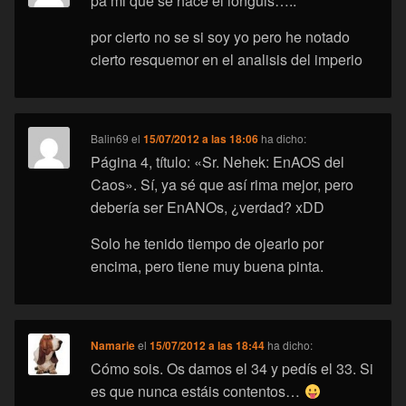
pa mi que se hace el longuis…..
por cierto no se si soy yo pero he notado
cierto resquemor en el analisis del imperio
Balin69
el
15/07/2012 a las 18:06
ha dicho:
Página 4, título: «Sr. Nehek: EnAOS del
Caos». Sí, ya sé que así rima mejor, pero
debería ser EnANOs, ¿verdad? xDD
Solo he tenido tiempo de ojearlo por
encima, pero tiene muy buena pinta.
Namarie
el
15/07/2012 a las 18:44
ha dicho:
Cómo sois. Os damos el 34 y pedís el 33. Si
es que nunca estáis contentos…