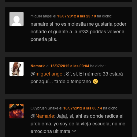
miguel angel
el
15/07/2012 a las 23:10
ha dicho:
namaire si no es molestia me gustaria poder
echarle el guante a la nº33 podrias volver a
ponerla plis.
Namarie
el
16/07/2012 a las 00:04
ha dicho:
@
miguel angel
: Sí, sí. El número 33 estará
por aquí… tarde o temprano
Guybrush Snake
el
16/07/2012 a las 00:14
ha dicho:
@
Namarie
: Jajaj, si, ahi es donde radica el
problema, yo soy de la vieja escuela, no me
emociona ultimate ^^