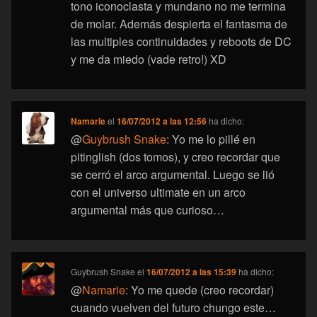
tono iconoclasta y mundano no me termina
de molar. Además despierta el fantasma de
las multiples continuidades y reboots de DC
y me da miedo (vade retro!) XD
Namarie
el
16/07/2012 a las 12:56
ha dicho:
@
Guybrush Snake
: Yo me lo pillé en
pitinglish (dos tomos), y creo recordar que
se cerró el arco argumental. Luego se lió
con el universo ultimate en un arco
argumental más que curioso…
Guybrush Snake
el
16/07/2012 a las 15:39
ha dicho:
@
Namarie
: Yo me quede (creo recordar)
cuando vuelven del futuro chungo este…