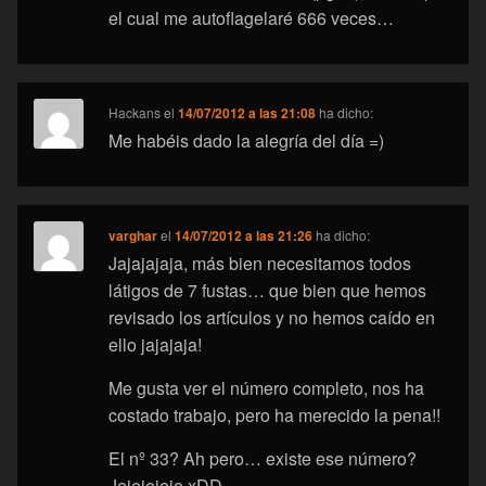
el cual me autoflagelaré 666 veces…
Hackans
el
14/07/2012 a las 21:08
ha dicho:
Me habéis dado la alegría del día =)
varghar
el
14/07/2012 a las 21:26
ha dicho:
Jajajajaja, más bien necesitamos todos
látigos de 7 fustas… que bien que hemos
revisado los artículos y no hemos caído en
ello jajajaja!
Me gusta ver el número completo, nos ha
costado trabajo, pero ha merecido la pena!!
El nº 33? Ah pero… existe ese número?
Jejejejeje xDD