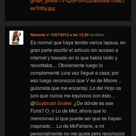
gman_photo/TV%20Film%20articles/TrueLi
esTrilby.jpg
Namarie
el
15/07/2012 a las 13:20
ha dicho:
Es normal que haya tenido varios lapsus, en
gran parte escribí el artículo sin acceso a
internet y basado en lo que había leído y
recordaba… Obviamente luego lo
complementé (una vez llegué a casa; por
eso luego reconozco que V es de Moore…
guionista que me encanta). Lo del Hojo os
juro que nunca me equivoco con ésto…
@
Guybrush Snake
: ¿De dónde es ese
Furia? O_o Lo de Mot, ahora que lo
mencionas sí que puede ser que se hayan
inspirado… Lo de McFarlane, a mí
personalmente no me gusta pero reconozco