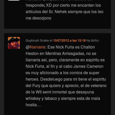
!responde¡ XD por cierto me encantan los
artículos del Sr. Nehek siempre que los leo
me descojono
Guybrush Snake
el
15/07/2012 a las 15:18
ha dicho:
@
Namarie
: Ese Nick Furia es Chalton
Heston en Mentiras Arriesgadas, no se
llamaria asi, pero, claramente en espiritu es
Nick Furia, al fin y al cabo James Cameron
es muy aficionado a los comics de super
heroes. Desdeluego para mi tiene el espiritu
del Fury que quiero y aprecio, el de veterano
de la WII semi inmortal que desayuna
whiskey y tabaco y siempre esta de mala
hostia…