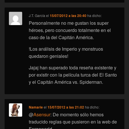
J.T. García
el
15/07/2012 a las 20:40
ha dicho:
Personalmente no me gustan los super
héroes, pero concuerdo totalmente en el
caso de la del Capitán América.
!Los análisis de Imperio y monstruos
quedaron geniales!
Jajaj han superado toda reseña existente y
por existir con la película turca del El Santo
y el Capitán América vs. Spiderman.
Namarie
el
15/07/2012 a las 21:02
ha dicho:
@
Asensur
: De momento sólo hemos
traducido reglas que pusieron en la web de
Forgeworld…