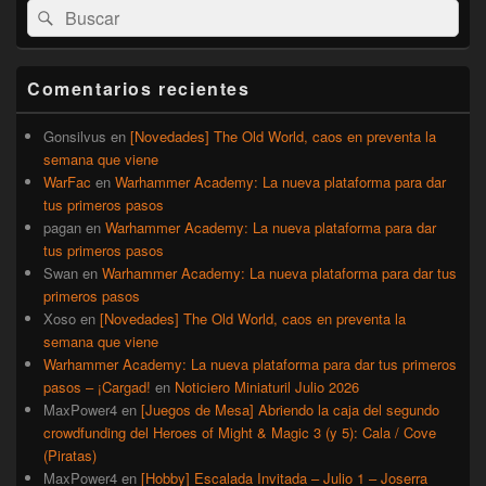
Buscar
Buscar
área
por:
de
widget
barra
Comentarios recientes
lateral
primaria
Gonsilvus
en
[Novedades] The Old World, caos en preventa la
semana que viene
WarFac
en
Warhammer Academy: La nueva plataforma para dar
tus primeros pasos
pagan
en
Warhammer Academy: La nueva plataforma para dar
tus primeros pasos
Swan
en
Warhammer Academy: La nueva plataforma para dar tus
primeros pasos
Xoso
en
[Novedades] The Old World, caos en preventa la
semana que viene
Warhammer Academy: La nueva plataforma para dar tus primeros
pasos – ¡Cargad!
en
Noticiero Miniaturil Julio 2026
MaxPower4
en
[Juegos de Mesa] Abriendo la caja del segundo
crowdfunding del Heroes of Might & Magic 3 (y 5): Cala / Cove
(Piratas)
MaxPower4
en
[Hobby] Escalada Invitada – Julio 1 – Joserra