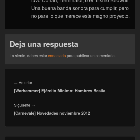
tuvo Conan, Terminator, o el mismo Beowulf.
Una buena banda sonora para cumplir, pero
no para lo que merece este magno proyecto.
Deja una respuesta
Lo siento, debes estar
conectado
para publicar un comentario.
Navegación
de
Entrada
←
Anterior
entradas
[Warhammer] Ejército Mínimo: Hombres Bestia
anterior:
Entrada
Siguiente
→
[Carnevale] Novedades noviembre 2012
siguiente:
El