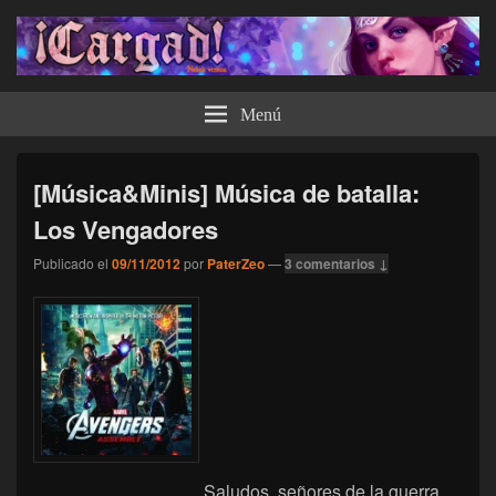
¡Cargad!
Menú
[Música&Minis] Música de batalla:
Los Vengadores
Publicado el
09/11/2012
por
PaterZeo
—
3 comentarios ↓
Saludos, señores de la guerra.