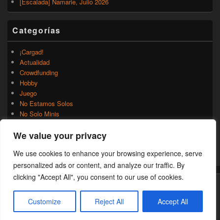
[Escalada] Namarie, Julio 2026
Categorías
¡Cargad!
Actualidad
Crowdfunding
Hobby
Juego
No Estamos Solos
No Solo Minis
Novedades
We value your privacy
Rumores
Trasfondo
We use cookies to enhance your browsing experience, serve
Uncategorized
personalized ads or content, and analyze our traffic. By
clicking "Accept All", you consent to our use of cookies.
Copyright © 2026
¡Cargad!
. Todos los Derechos Reservados.
Customize
Reject All
Accept All
Theme: Catch Box by
Catch Themes