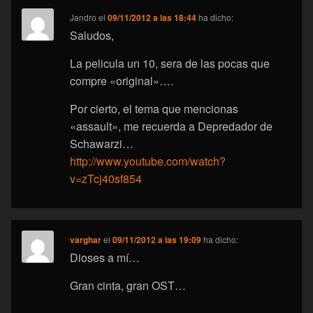
Jandro
el
09/11/2012 a las 18:44
ha dicho:
Saludos,
La pelicula un 10, sera de las pocas que
compre «original»….
Por cierto, el tema que mencionas
«assault», me recuerda a Depredador de
Schawarzi…
http://www.youtube.com/watch?
v=zTcj40sf854
varghar
el
09/11/2012 a las 19:09
ha dicho:
Dioses a mí…
Gran cinta, gran OST…