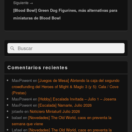
Entrada
Siguiente
→
[Blood Bowl] Green Dog Figurines, más alternativas para
siguiente:
miniaturas de Blood Bowl
El
Buscar
Buscar
área
por:
de
widget
barra
Comentarios recientes
lateral
primaria
MaxPower4
en
[Juegos de Mesa] Abriendo la caja del segundo
crowdfunding del Heroes of Might & Magic 3 (y 5): Cala / Cove
(Piratas)
MaxPower4
en
[Hobby] Escalada Invitada – Julio 1 – Joserra
MaxPower4
en
[Escalada] Namarie, Julio 2026
jotaefe
en
Noticiero Miniaturil Julio 2026
balael
en
[Novedades] The Old World, caos en preventa la
semana que viene
Lafael
en
[Novedades] The Old World, caos en preventa la