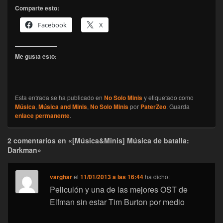
Comparte esto:
Facebook
X
Me gusta esto:
Esta entrada se ha publicado en
No Solo Minis
y etiquetado como
Música
,
Música and Minis
,
No Solo Minis
por
PaterZeo
. Guarda
enlace permanente
.
2 comentarios en «[Música&Minis] Música de batalla:
Darkman»
varghar
el
11/01/2013 a las 16:44
ha dicho:
Peliculón y una de las mejores OST de
Elfman sin estar Tim Burton por medio