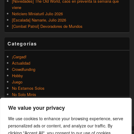
[Novedades] The Old World, caos en preventa la semana que
viene
Noticiero Miniaturil Julio 2026
[Escalada] Namarie, Julio 2026
[Combat Patrol] Devoradores de Mundos
Categorías
¡Cargad!
Actualidad
Crowdfunding
Hobby
Juego
No Estamos Solos
No Solo Minis
Novedades
We value your privacy
Rumores
Trasfondo
We use cookies to enhance your browsing experience, serve
Uncategorized
personalized ads or content, and analyze our traffic. By
clicking "Accept All", you consent to our use of cookies.