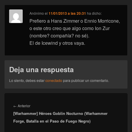
Anónimo
el
11/01/2013 a las 20:31
ha dicho:
Prefiero a Hans Zimmer o Ennio Morricone,
o este otro creo que algo como Ion Zur
(nombre? compañía? no sé).
El de Icewind y otros vaya.
Deja una respuesta
Lo siento, debes estar
conectado
para publicar un comentario.
Navegación
de
Entrada
←
Anterior
entradas
[Warhammer] Héroes Goblin Nocturno (Warhammer
anterior:
Forge, Batalla en el Paso de Fuego Negro)