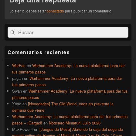
Lo siento, debes estar
conectado
para publicar un comentario.
El
Buscar
Buscar
área
por:
de
widget
barra
Comentarios recientes
lateral
primaria
WarFac
en
Warhammer Academy: La nueva plataforma para dar
tus primeros pasos
pagan
en
Warhammer Academy: La nueva plataforma para dar
tus primeros pasos
Swan
en
Warhammer Academy: La nueva plataforma para dar tus
primeros pasos
Xoso
en
[Novedades] The Old World, caos en preventa la
semana que viene
Warhammer Academy: La nueva plataforma para dar tus primeros
pasos – ¡Cargad!
en
Noticiero Miniaturil Julio 2026
MaxPower4
en
[Juegos de Mesa] Abriendo la caja del segundo
crowdfunding del Heroes of Might & Magic 3 (y 5): Cala / Cove