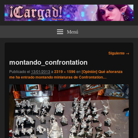
¡Cargad!
Menú
Navegador
Siguiente →
de
montando_confrontation
imágenes
Publicado el
13/01/2013
a
2319 × 1596
en
[Opinión] Qué añoranza
me ha entrado montando miniaturas de Confrontation…