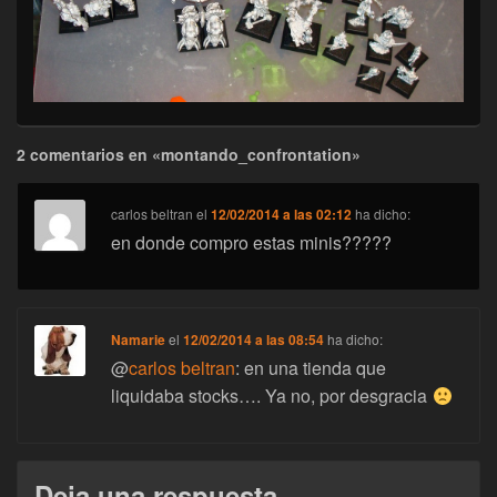
2 comentarios en «montando_confrontation»
carlos beltran
el
12/02/2014 a las 02:12
ha dicho:
en donde compro estas minis?????
Namarie
el
12/02/2014 a las 08:54
ha dicho:
@
carlos beltran
: en una tienda que
liquidaba stocks…. Ya no, por desgracia
Deja una respuesta