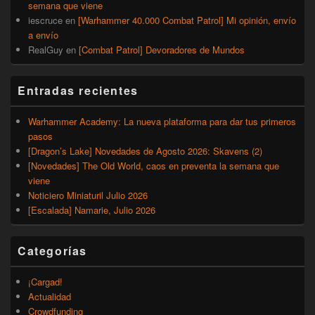
semana que viene
iescruce
en
[Warhammer 40.000 Combat Patrol] Mi opinión, envío
a envío
RealGuy
en
[Combat Patrol] Devoradores de Mundos
Entradas recientes
Warhammer Academy: La nueva plataforma para dar tus primeros
pasos
[Dragon’s Lake] Novedades de Agosto 2026: Skavens (2)
[Novedades] The Old World, caos en preventa la semana que
viene
Noticiero Miniaturil Julio 2026
[Escalada] Namarie, Julio 2026
Categorías
¡Cargad!
Actualidad
Crowdfunding