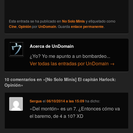
Esta entrada se ha publicado en
No Solo Minis
y etiquetado como
Cine
,
Opinión
por
UnDomain
. Guarda
enlace permanente
.
Acerca de UnDomain
¿Yo? Yo me apunto a un bombardeo...
Ver todas las entradas por UnDomain
→
10 comentarios en «[No Solo Minis] El capitán Harlock:
Opinión»
Sergus
el
06/10/2014 a las 15:09
ha dicho:
«Del montón» es un 7. ¿Entonces cómo va
el baremo, de 4 a 10? XD