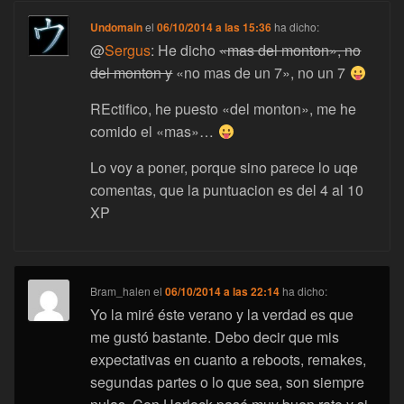
Undomain
el
06/10/2014 a las 15:36
ha dicho:
@
Sergus
: He dicho
«mas del monton», no
del monton y
«no mas de un 7», no un 7
REctifico, he puesto «del monton», me he
comido el «mas»…
Lo voy a poner, porque sino parece lo uqe
comentas, que la puntuacion es del 4 al 10
XP
Bram_halen
el
06/10/2014 a las 22:14
ha dicho:
Yo la miré éste verano y la verdad es que
me gustó bastante. Debo decir que mis
expectativas en cuanto a reboots, remakes,
segundas partes o lo que sea, son siempre