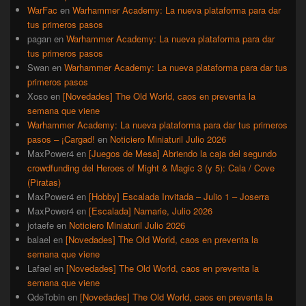
WarFac
en
Warhammer Academy: La nueva plataforma para dar
tus primeros pasos
pagan
en
Warhammer Academy: La nueva plataforma para dar
tus primeros pasos
Swan
en
Warhammer Academy: La nueva plataforma para dar tus
primeros pasos
Xoso
en
[Novedades] The Old World, caos en preventa la
semana que viene
Warhammer Academy: La nueva plataforma para dar tus primeros
pasos – ¡Cargad!
en
Noticiero Miniaturil Julio 2026
MaxPower4
en
[Juegos de Mesa] Abriendo la caja del segundo
crowdfunding del Heroes of Might & Magic 3 (y 5): Cala / Cove
(Piratas)
MaxPower4
en
[Hobby] Escalada Invitada – Julio 1 – Joserra
MaxPower4
en
[Escalada] Namarie, Julio 2026
jotaefe
en
Noticiero Miniaturil Julio 2026
balael
en
[Novedades] The Old World, caos en preventa la
semana que viene
Lafael
en
[Novedades] The Old World, caos en preventa la
semana que viene
QdeTobin
en
[Novedades] The Old World, caos en preventa la