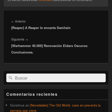
Navegación
de
Entrada
←
Anterior
entradas
[Reaper] A Reaper le encanta Samhain
anterior:
Entrada
Siguiente
→
[Warhammer 40.000] Renovación Eldars Oscuros:
siguiente:
Conclusiones.
El
Buscar
Buscar
área
por:
de
widget
barra
Comentarios recientes
lateral
primaria
Gonsilvus
en
[Novedades] The Old World, caos en preventa la
semana que viene