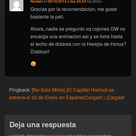
Nesbet
el
08/10/2014 a las 04:54
ha dicho:
Gracias por la recomendacion, me gusto
bastante la peli.
Ahora, nadie se pregunto xq cojones GW no
encarga una animacion asi y se forra hasta
el techo de dolares con la Herejia de Horus?
Diablos!!
Pingback:
[No Solo Minis] ¡El Capitán Harlock se
estrena el 20 de Enero en España!¡Cargad! | ¡Cargad!
Deja una respuesta
Lo siento, debes estar
conectado
para publicar un comentario.