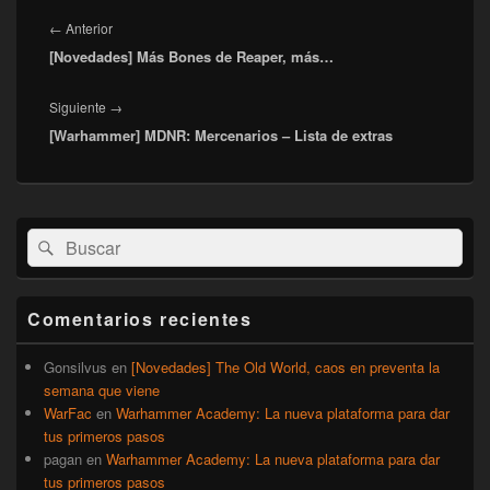
Navegación
de
Entrada
←
Anterior
entradas
[Novedades] Más Bones de Reaper, más…
anterior:
Entrada
Siguiente
→
[Warhammer] MDNR: Mercenarios – Lista de extras
siguiente:
El
Buscar
Buscar
área
por:
de
widget
barra
Comentarios recientes
lateral
primaria
Gonsilvus
en
[Novedades] The Old World, caos en preventa la
semana que viene
WarFac
en
Warhammer Academy: La nueva plataforma para dar
tus primeros pasos
pagan
en
Warhammer Academy: La nueva plataforma para dar
tus primeros pasos