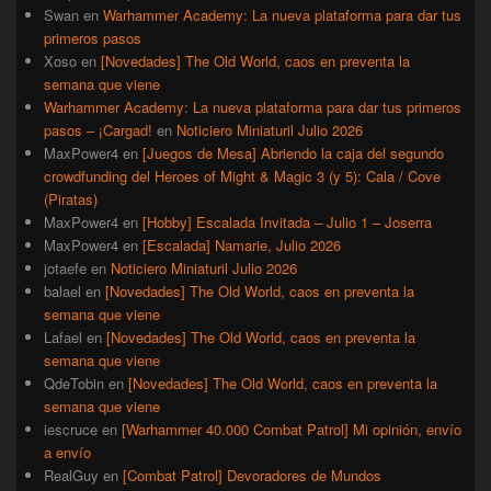
Swan
en
Warhammer Academy: La nueva plataforma para dar tus
primeros pasos
Xoso
en
[Novedades] The Old World, caos en preventa la
semana que viene
Warhammer Academy: La nueva plataforma para dar tus primeros
pasos – ¡Cargad!
en
Noticiero Miniaturil Julio 2026
MaxPower4
en
[Juegos de Mesa] Abriendo la caja del segundo
crowdfunding del Heroes of Might & Magic 3 (y 5): Cala / Cove
(Piratas)
MaxPower4
en
[Hobby] Escalada Invitada – Julio 1 – Joserra
MaxPower4
en
[Escalada] Namarie, Julio 2026
jotaefe
en
Noticiero Miniaturil Julio 2026
balael
en
[Novedades] The Old World, caos en preventa la
semana que viene
Lafael
en
[Novedades] The Old World, caos en preventa la
semana que viene
QdeTobin
en
[Novedades] The Old World, caos en preventa la
semana que viene
iescruce
en
[Warhammer 40.000 Combat Patrol] Mi opinión, envío
a envío
RealGuy
en
[Combat Patrol] Devoradores de Mundos