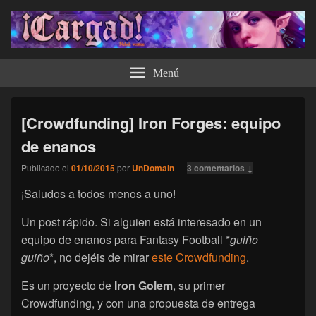
¡Cargad!
Menú
[Crowdfunding] Iron Forges: equipo
de enanos
Publicado el
01/10/2015
por
UnDomain
—
3 comentarios ↓
¡Saludos a todos menos a uno!
Un post rápido. Si alguien está interesado en un
equipo de enanos para Fantasy Football *
guiño
guiño
*, no dejéis de mirar
este Crowdfunding
.
Es un proyecto de
Iron Golem
, su primer
Crowdfunding, y con una propuesta de entrega