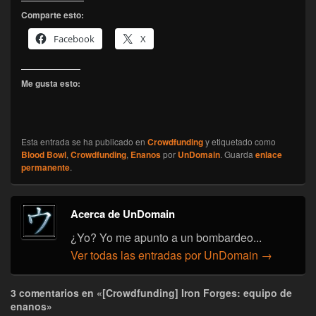
Comparte esto:
Facebook
X
Me gusta esto:
Esta entrada se ha publicado en
Crowdfunding
y etiquetado como
Blood Bowl
,
Crowdfunding
,
Enanos
por
UnDomain
. Guarda
enlace
permanente
.
Acerca de UnDomain
¿Yo? Yo me apunto a un bombardeo...
Ver todas las entradas por UnDomain
→
3 comentarios en «[Crowdfunding] Iron Forges: equipo de
enanos»