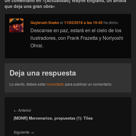
Un comentario en «[Actualidad] Wayne England, un artista
que deja una gran obra»
Guybrush Snake
el
11/02/2016 a las 19:45
ha dicho:
Descanse en paz, estará en el cielo de los
ilustradores, con Frank Frazetta y Noriyoshi
Ohrai.
Deja una respuesta
Lo siento, debes estar
conectado
para publicar un comentario.
Navegación
de
Entrada
←
Anterior
entradas
[MDNR] Mercenarios, propuestas (1): Tilea
anterior:
Entrada
Siguiente
→