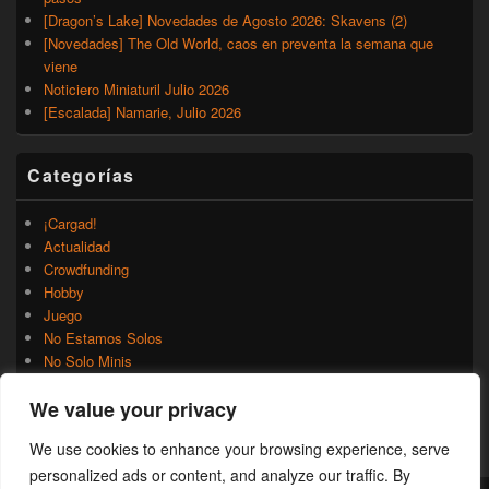
[Dragon’s Lake] Novedades de Agosto 2026: Skavens (2)
[Novedades] The Old World, caos en preventa la semana que
viene
Noticiero Miniaturil Julio 2026
[Escalada] Namarie, Julio 2026
Categorías
¡Cargad!
Actualidad
Crowdfunding
Hobby
Juego
No Estamos Solos
No Solo Minis
Novedades
We value your privacy
Rumores
Trasfondo
We use cookies to enhance your browsing experience, serve
Uncategorized
personalized ads or content, and analyze our traffic. By