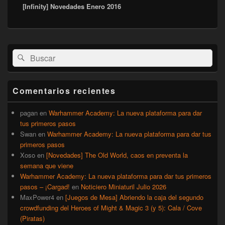
[Infinity] Novedades Enero 2016
siguiente:
El
Buscar
Buscar
área
por:
de
widget
barra
Comentarios recientes
lateral
primaria
pagan
en
Warhammer Academy: La nueva plataforma para dar
tus primeros pasos
Swan
en
Warhammer Academy: La nueva plataforma para dar tus
primeros pasos
Xoso
en
[Novedades] The Old World, caos en preventa la
semana que viene
Warhammer Academy: La nueva plataforma para dar tus primeros
pasos – ¡Cargad!
en
Noticiero Miniaturil Julio 2026
MaxPower4
en
[Juegos de Mesa] Abriendo la caja del segundo
crowdfunding del Heroes of Might & Magic 3 (y 5): Cala / Cove
(Piratas)