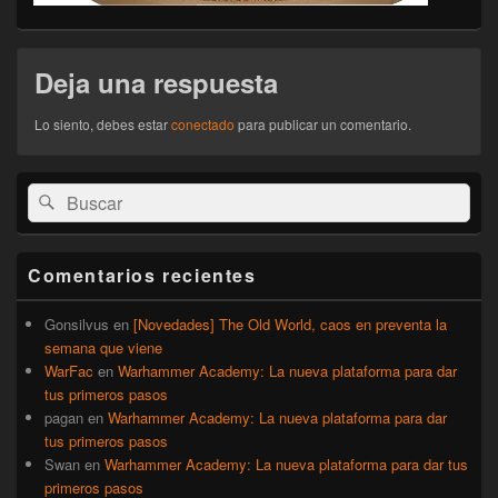
Deja una respuesta
Lo siento, debes estar
conectado
para publicar un comentario.
El
Buscar
Buscar
área
por:
de
widget
barra
Comentarios recientes
lateral
primaria
Gonsilvus
en
[Novedades] The Old World, caos en preventa la
semana que viene
WarFac
en
Warhammer Academy: La nueva plataforma para dar
tus primeros pasos
pagan
en
Warhammer Academy: La nueva plataforma para dar
tus primeros pasos
Swan
en
Warhammer Academy: La nueva plataforma para dar tus
primeros pasos