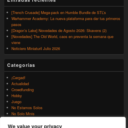
[Trench Crusade] Mega-pack en Humble Bundle de STL’s
Warhammer Academy: La nueva plataforma para dar tus primeros
pasos
[Dragon’s Lake] Novedades de Agosto 2026: Skavens (2)
[Novedades] The Old World, caos en preventa la semana que
viene
Noticiero Miniaturil Julio 2026
Categorías
¡Cargad!
Actualidad
Crowdfunding
Hobby
Juego
No Estamos Solos
No Solo Minis
Novedades
We value your privacy
Rumores