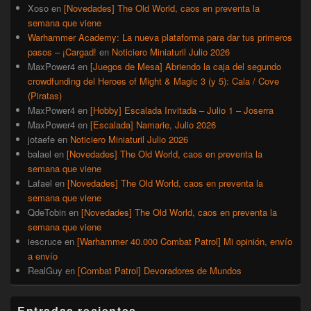
Xoso
en
[Novedades] The Old World, caos en preventa la
semana que viene
Warhammer Academy: La nueva plataforma para dar tus primeros
pasos – ¡Cargad!
en
Noticiero Miniaturil Julio 2026
MaxPower4
en
[Juegos de Mesa] Abriendo la caja del segundo
crowdfunding del Heroes of Might & Magic 3 (y 5): Cala / Cove
(Piratas)
MaxPower4
en
[Hobby] Escalada Invitada – Julio 1 – Joserra
MaxPower4
en
[Escalada] Namarie, Julio 2026
jotaefe
en
Noticiero Miniaturil Julio 2026
balael
en
[Novedades] The Old World, caos en preventa la
semana que viene
Lafael
en
[Novedades] The Old World, caos en preventa la
semana que viene
QdeTobin
en
[Novedades] The Old World, caos en preventa la
semana que viene
iescruce
en
[Warhammer 40.000 Combat Patrol] Mi opinión, envío
a envío
RealGuy
en
[Combat Patrol] Devoradores de Mundos
Entradas recientes