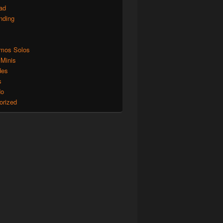
ad
nding
mos Solos
 Minis
des
s
do
orized