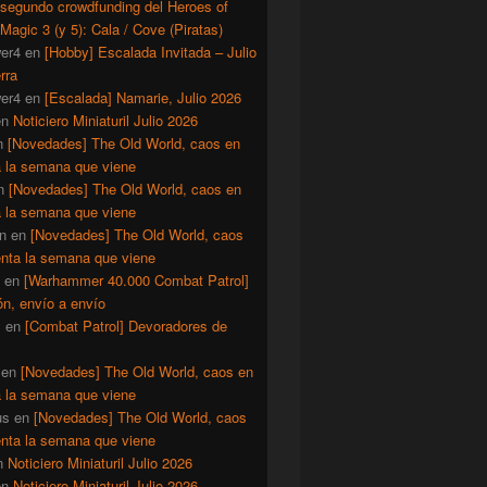
 segundo crowdfunding del Heroes of
Magic 3 (y 5): Cala / Cove (Piratas)
er4
en
[Hobby] Escalada Invitada – Julio
rra
er4
en
[Escalada] Namarie, Julio 2026
en
Noticiero Miniaturil Julio 2026
n
[Novedades] The Old World, caos en
a la semana que viene
n
[Novedades] The Old World, caos en
a la semana que viene
n
en
[Novedades] The Old World, caos
enta la semana que viene
en
[Warhammer 40.000 Combat Patrol]
ón, envío a envío
y
en
[Combat Patrol] Devoradores de
en
[Novedades] The Old World, caos en
a la semana que viene
us
en
[Novedades] The Old World, caos
enta la semana que viene
n
Noticiero Miniaturil Julio 2026
en
Noticiero Miniaturil Julio 2026