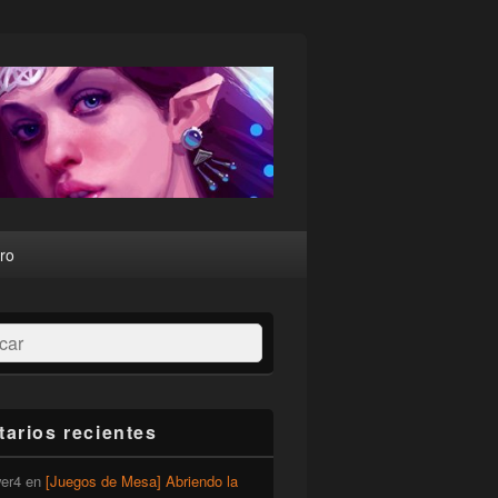
ro
ar
arios recientes
er4
en
[Juegos de Mesa] Abriendo la