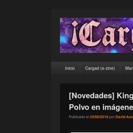
¡Cargad!
Menú
Inicio
Cargad (e-zine)
Man
principal
[Novedades] Kings
Polvo en imágen
Publicado el
25/06/2016
por
David Azo