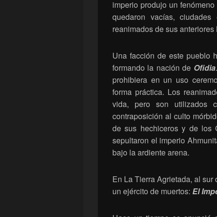
imperio produjo un fenómeno s
quedaron vacías, ciudades 
reanimados de sus anteriores h
Una facción de este pueblo hu
formando la nación de
Ofidia
prohibiera en un uso ceremo
forma práctica. Los reanima
vida, pero son utilizados 
contraposición al culto mórbi
de sus hechiceros y de los 
sepultaron el imperio Ahmunit
bajo la ardiente arena.
En La Tierra Agrietada, al sur
un ejército de muertos:
El Imp