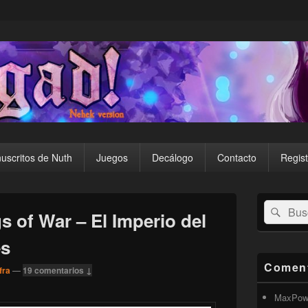
uscritos de Nuth
Juegos
Decálogo
Contacto
Regist
El
Buscar
Busc
área
 of War – El Imperio del
por:
de
widget
es
barra
lateral
Coment
fra
—
19 comentarios ↓
primaria
MaxPow