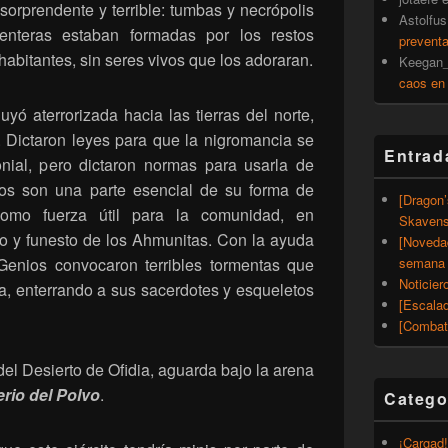
orprendente y terrible: tumbas y necrópolis
Astolfus
enteras estaban formadas por los restos
prevent
abitantes, sin seres vivos que los adoraran.
Keegan_
caos en
yó aterrorizada hacia las tierras del norte,
. Dictaron leyes para que la nigromancia se
Entrad
nial, pero dictaron normas para usarla de
dos son una parte esencial de su forma de
[Dragon
como fuerza útil para la comunidad, en
Skavens
do y funesto de los Ahmunitas. Con la ayuda
[Noveda
Genios convocaron terribles tormentas que
semana 
Noticier
a, enterrando a sus sacerdotes y esqueletos
[Escalad
[Combat
 del Desierto de Ofidia, aguarda bajo la arena
erio del Polvo
.
Catego
¡Cargad!