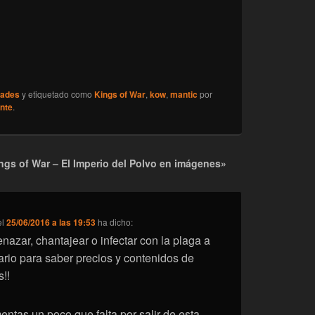
ades
y etiquetado como
Kings of War
,
kow
,
mantic
por
nte
.
gs of War – El Imperio del Polvo en imágenes»
el
25/06/2016 a las 19:53
ha dicho:
nazar, chantajear o infectar con la plaga a
rio para saber precios y contenidos de
s!!
entas un poco que falta por salir de esta