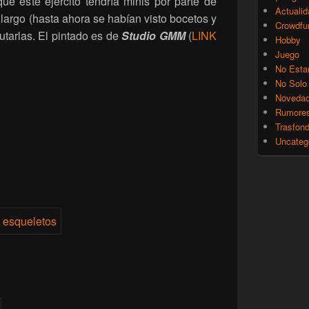
e este ejército tendría minis por parte de
Actualid
 largo (hasta ahora se habían visto bocetos y
Crowdfu
utarlas. El pintado es de
Studio GMM
(
LINK
Hobby
Juego
No Esta
No Solo
Noveda
Rumore
Trasfon
Uncateg