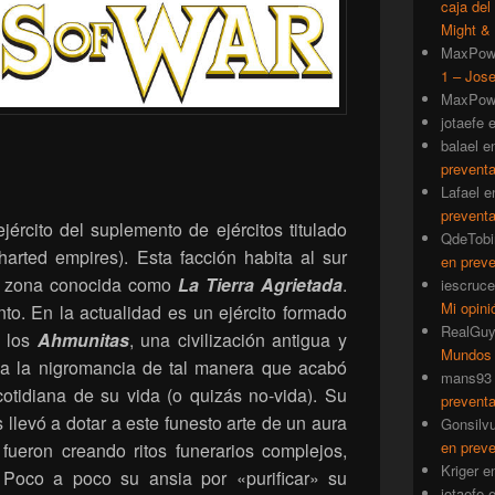
caja del
Might & 
MaxPow
1 – Jose
MaxPow
jotaefe
balael
e
prevent
Lafael
e
prevent
jército del suplemento de ejércitos titulado
QdeTobi
arted empires). Esta facción habita al sur
en prev
la zona conocida como
La Tierra Agrietada
.
iescruce
Mi opini
. En la actualidad es un ejército formado
RealGu
e los
Ahmunitas
, una civilización antigua y
Mundos
aba la nigromancia de tal manera que acabó
mans93
cotidiana de su vida (o quizás no-vida). Su
prevent
 llevó a dotar a este funesto arte de un aura
Gonsilv
en prev
fueron creando ritos funerarios complejos,
Kriger
e
 Poco a poco su ansia por «purificar» su
jotaefe