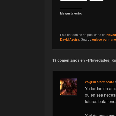
Me gusta esto:
Esta entrada se ha publicado en
Noved
David Azofra
. Guarda
enlace permane
19 comentarios en «[Novedades] Kin
volgrim stormbeard
Ya tardas en ame
quien sea necesa
futuros batallone
Y si de paso com