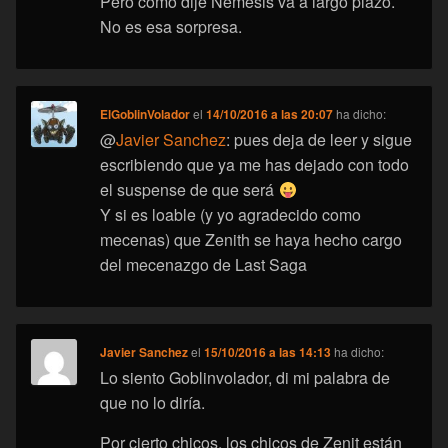
Pero como dije Nemesis va a largo plazo.
No es esa sorpresa.
ElGoblinVolador
el
14/10/2016 a las 20:07
ha dicho:
@
Javier Sanchez
: pues deja de leer y sigue
escribiendo que ya me has dejado con todo
el suspense de que será
Y si es loable (y yo agradecido como
mecenas) que Zenith se haya hecho cargo
del mecenazgo de Last Saga
Javier Sanchez
el
15/10/2016 a las 14:13
ha dicho:
Lo siento Goblinvolador, di mi palabra de
que no lo diría.
Por cierto chicos, los chicos de Zenit están