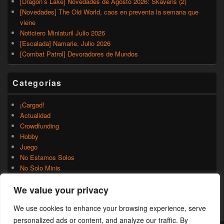
[Dragon’s Lake] Novedades de Agosto 2026: Skavens (2)
[Novedades] The Old World, caos en preventa la semana que
viene
Noticiero Miniaturil Julio 2026
[Escalada] Namarie, Julio 2026
[Combat Patrol] Devoradores de Mundos
Categorías
¡Cargad!
Actualidad
Crowdfunding
Hobby
Juego
No Estamos Solos
No Solo Minis
Novedades
We value your privacy
Rumores
Trasfondo
We use cookies to enhance your browsing experience, serve
Uncategorized
personalized ads or content, and analyze our traffic. By