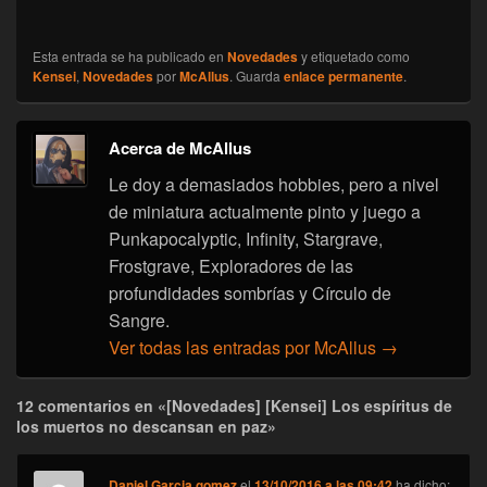
Esta entrada se ha publicado en
Novedades
y etiquetado como
Kensei
,
Novedades
por
McAllus
. Guarda
enlace permanente
.
Acerca de McAllus
Le doy a demasiados hobbies, pero a nivel
de miniatura actualmente pinto y juego a
Punkapocalyptic, Infinity, Stargrave,
Frostgrave, Exploradores de las
profundidades sombrías y Círculo de
Sangre.
Ver todas las entradas por McAllus
→
12 comentarios en «[Novedades] [Kensei] Los espíritus de
los muertos no descansan en paz»
Daniel Garcia gomez
el
13/10/2016 a las 09:42
ha dicho: