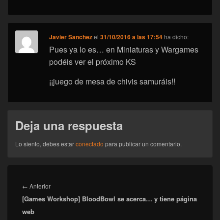
Javier Sanchez
el
31/10/2016 a las 17:54
ha dicho:
Pues ya lo es… en Miniaturas y Wargames
podéis ver el próximo KS
¡¡juego de mesa de chivis samuráis!!
Deja una respuesta
Lo siento, debes estar
conectado
para publicar un comentario.
Navegación
de
Entrada
←
Anterior
entradas
[Games Workshop] BloodBowl se acerca… y tiene página
anterior:
web