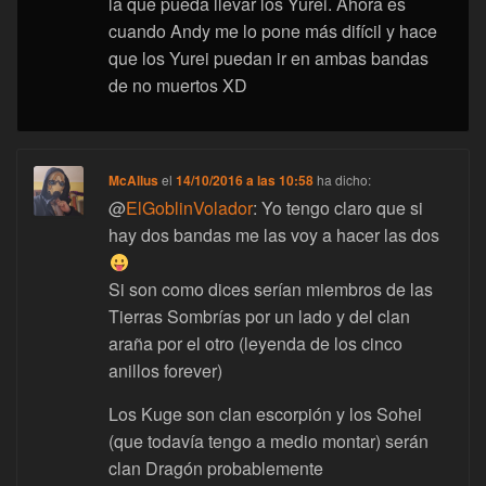
la que pueda llevar los Yurei. Ahora es
cuando Andy me lo pone más difícil y hace
que los Yurei puedan ir en ambas bandas
de no muertos XD
McAllus
el
14/10/2016 a las 10:58
ha dicho:
@
ElGoblinVolador
: Yo tengo claro que si
hay dos bandas me las voy a hacer las dos
Si son como dices serían miembros de las
Tierras Sombrías por un lado y del clan
araña por el otro (leyenda de los cinco
anillos forever)
Los Kuge son clan escorpión y los Sohei
(que todavía tengo a medio montar) serán
clan Dragón probablemente