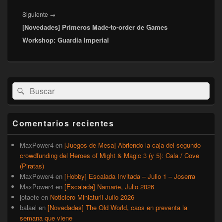
Entrada
Siguiente
→
[Novedades] Primeros Made-to-order de Games
siguiente:
Workshop: Guardia Imperial
El
Buscar
Buscar
área
por:
de
widget
barra
Comentarios recientes
lateral
primaria
MaxPower4
en
[Juegos de Mesa] Abriendo la caja del segundo
crowdfunding del Heroes of Might & Magic 3 (y 5): Cala / Cove
(Piratas)
MaxPower4
en
[Hobby] Escalada Invitada – Julio 1 – Joserra
MaxPower4
en
[Escalada] Namarie, Julio 2026
jotaefe
en
Noticiero Miniaturil Julio 2026
balael
en
[Novedades] The Old World, caos en preventa la
semana que viene