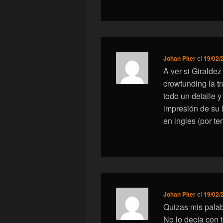
Johan Piter
el
19/02/
A ver si Giralde
crowfunding la tr
todo un detalle y
impresión de su l
en ingles (por te
Johan Piter
el
19/02/
Quizas mis palab
No lo decía con 