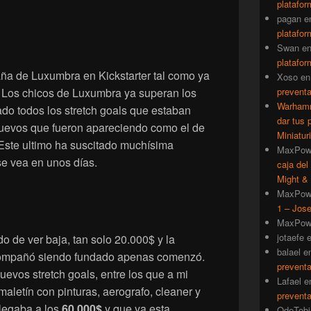
platafor
pagan
e
platafor
Swan
e
platafor
ña de Luxumbra en Kickstarter tal como ya
Xoso
e
. Los chicos de Luxumbra ya superan los
prevent
Warhamm
o todos los stretch goals que estaban
dar tus 
 nuevos que fueron apareciendo como el de
Miniatur
 Este ultimo ha suscitado muchísima
MaxPow
se vea en unos días.
caja del
Might & 
MaxPow
1 – Jose
MaxPow
jotaefe
do de ver baja, tan solo 20.000$ y la
balael
e
compañó siendo fundado apenas comenzó.
prevent
uevos stretch goals, entre los que a mi
Lafael
e
aletín con pinturas, aerografo, cleaner y
prevent
legaba a los
60.000$
y que ya esta
QdeTobi