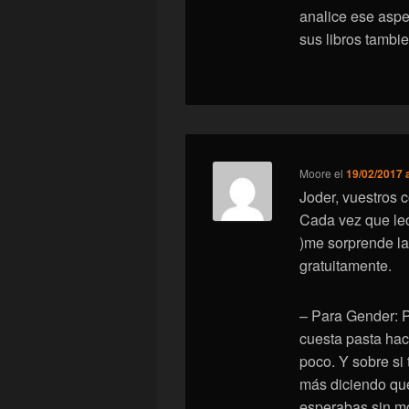
analice ese aspe
sus libros tambie
Moore
el
19/02/2017 
Joder, vuestros 
Cada vez que le
)me sorprende la
gratuitamente.
– Para Gender: P
cuesta pasta ha
poco. Y sobre si 
más diciendo qué
esperabas sin m