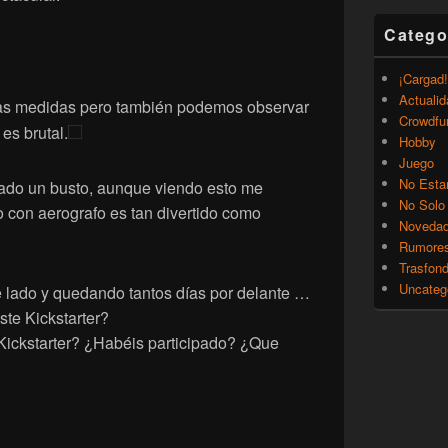
Catego
¡Cargad!
Actualid
las medidas pero también podemos observar
Crowdfu
 es brutal.
Hobby
Juego
No Esta
tado un busto, aunque viendo esto me
No Solo
no con aerografo es tan divertido como
Noveda
Rumore
Trasfon
Uncateg
e lado y quedando tantos días por delante …
ste Kickstarter?
Kickstarter? ¿Habéis participado? ¿Que