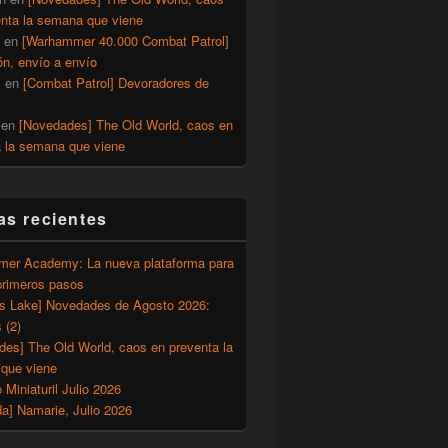
enta la semana que viene
en
[Warhammer 40.000 Combat Patrol]
ón, envío a envío
y
en
[Combat Patrol] Devoradores de
en
[Novedades] The Old World, caos en
a la semana que viene
as recientes
er Academy: La nueva plataforma para
primeros pasos
’s Lake] Novedades de Agosto 2026:
 (2)
des] The Old World, caos en preventa la
que viene
o Miniaturil Julio 2026
a] Namarie, Julio 2026