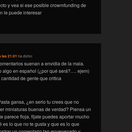
cto y vea si ese posible crowmfunding de
n le puede interesar
a las 21:01
ha dicho:
comentarios suenan a envidia de la mala.
o algo en español (¿por qué será?…. ejem)
 cantidad de gente que critica
asta gansa, ¿en serio tu crees que no
cer miniaturas buenas de verdad? Piensa un
te parece floja, fíjate puedes aportar mucho
 es lo que no te gusta y que es lo que
ostrar un comentario tan envenenado y