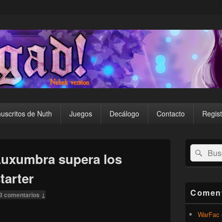
uscritos de Nuth
Juegos
Decálogo
Contacto
Regist
El
Buscar
Busc
área
Luxumbra supera los
por:
de
widget
tarter
barra
lateral
Coment
3 comentarios ↓
primaria
WarFac