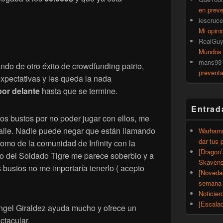
en prev
iescruce
Mi opini
RealGu
Mundos
mans93
ndo de otro éxito de crowdfunding patrio,
prevent
xpectativas y les queda la nada
por delante
hasta que se termine.
Entrad
os bustos por no poder jugar con ellos, me
alle. Nadie puede negar que están llamando
Warhamm
dar tus 
 como de la comunidad de Infinity con la
[Dragon
to del Soldado Tigre me parece soberbio y a
Skavens
 bustos no me importaría tenerlo ( acepto
[Noveda
semana 
Noticier
[Escalad
Angel Giraldez ayuda mucho y ofrece un
ctacular.