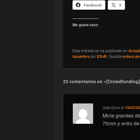
Facebook
X
Me gusta esto:
Esta entrada se ha publicado en
Actual
luxumbra
por
EXoR
. Guarda
enlace p
23 comentarios en «[Crowdfunding]
Joss Ezno
el
19/02/20
Minis grandes de 
75mm y entro de