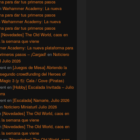
ma para dar tus primeros pasos
n
Warhammer Academy: La nueva
ma para dar tus primeros pasos
n
Warhammer Academy: La nueva
ma para dar tus primeros pasos
n
[Novedades] The Old World, caos en
a la semana que viene
er Academy: La nueva plataforma para
primeros pasos – ¡Cargad!
en
Noticiero
il Julio 2026
er4
en
[Juegos de Mesa] Abriendo la
 segundo crowdfunding del Heroes of
Magic 3 (y 5): Cala / Cove (Piratas)
er4
en
[Hobby] Escalada Invitada – Julio
rra
er4
en
[Escalada] Namarie, Julio 2026
en
Noticiero Miniaturil Julio 2026
n
[Novedades] The Old World, caos en
a la semana que viene
n
[Novedades] The Old World, caos en
a la semana que viene
n
en
[Novedades] The Old World, caos