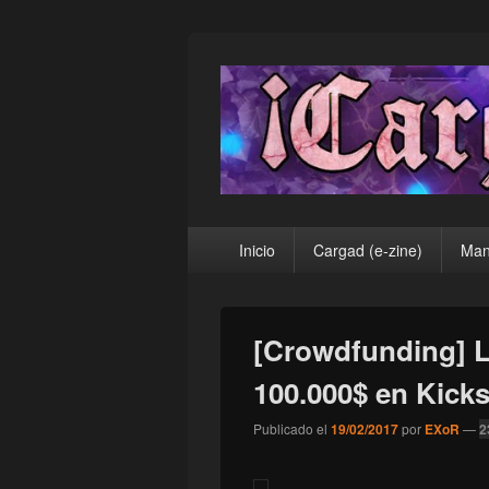
¡Cargad!
Menú
Inicio
Cargad (e-zine)
Man
principal
[Crowdfunding] 
100.000$ en Kicks
Publicado el
19/02/2017
por
EXoR
—
2