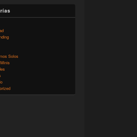
rías
ad
nding
mos Solos
 Minis
des
s
do
orized