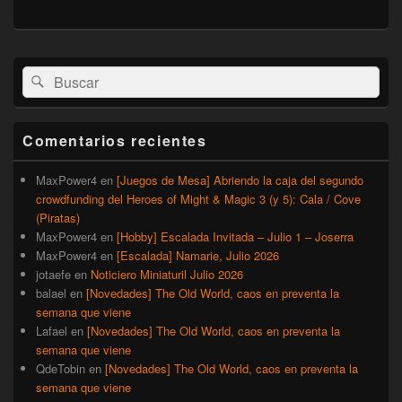
El
Buscar
Buscar
área
por:
de
widget
barra
Comentarios recientes
lateral
primaria
MaxPower4
en
[Juegos de Mesa] Abriendo la caja del segundo
crowdfunding del Heroes of Might & Magic 3 (y 5): Cala / Cove
(Piratas)
MaxPower4
en
[Hobby] Escalada Invitada – Julio 1 – Joserra
MaxPower4
en
[Escalada] Namarie, Julio 2026
jotaefe
en
Noticiero Miniaturil Julio 2026
balael
en
[Novedades] The Old World, caos en preventa la
semana que viene
Lafael
en
[Novedades] The Old World, caos en preventa la
semana que viene
QdeTobin
en
[Novedades] The Old World, caos en preventa la
semana que viene