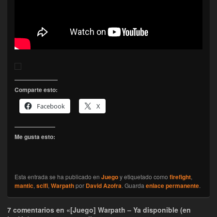
Comparte esto:
Facebook
X
Me gusta esto:
Esta entrada se ha publicado en
Juego
y etiquetado como
firefight
,
mantic
,
scifi
,
Warpath
por
David Azofra
. Guarda
enlace permanente
.
7 comentarios en «[Juego] Warpath – Ya disponible (en