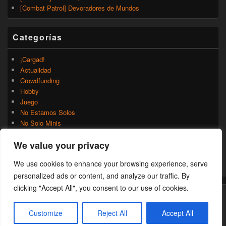
[Combat Patrol] Devoradores de Mundos
Categorías
¡Cargad!
Actualidad
Crowdfunding
Hobby
Juego
No Estamos Solos
No Solo Minis
Novedades
We value your privacy
Rumores
Trasfondo
We use cookies to enhance your browsing experience, serve
Uncategorized
personalized ads or content, and analyze our traffic. By
clicking "Accept All", you consent to our use of cookies.
Copyright © 2026
¡Cargad!
. Todos los Derechos Reservados.
Customize
Reject All
Accept All
Theme: Catch Box by
Catch Themes