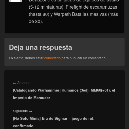
(5-12 miniaturas), Firefight de escaramuzas
(hasta 80) y Warpath Batallas masivas (más
de 80).
Deja una respuesta
Lo siento, debes estar
conectado
para publicar un comentario.
Navegación
de
Entrada
←
Anterior
entradas
[Catalogando Warhammer] Humanos (3ed): MM60(+61), el
anterior:
Imperio de Marauder
Entrada
Siguiente
→
[No Solo Minis] Era de Sigmar – juego de rol,
siguiente:
confirmado.