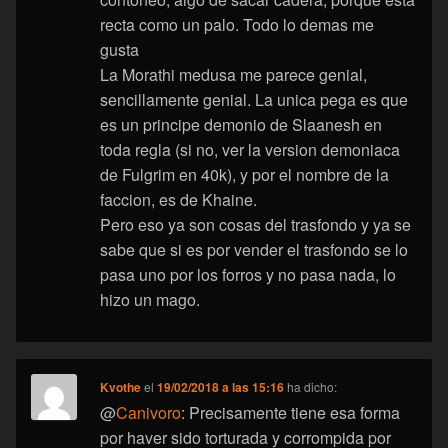
recta como un palo. Todo lo demas me
gusta
La Morathi medusa me parece genial,
sencillamente genial. La unica pega es que
es un principe demonio de Slaanesh en
toda regla (si no, ver la version demoniaca
de Fulgrim en 40k), y por el nombre de la
faccion, es de Khaine.
Pero eso ya son cosas del trasfondo y ya se
sabe que si es por vender el trasfondo se lo
pasa uno por los forros y no pasa nada, lo
hizo un mago.
Kvothe
el
19/02/2018 a las 15:16
ha dicho:
@
Canivoro
: Precisamente tiene esa forma
por haver sido torturada y corrompida por