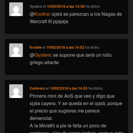
Gystere
el
19/02/2018 a las 14:36
ha dicho:
@
Kvothe
: ojalá se parezcan a los Nagas de
Warcraft III jajajaja
Kvothe
el
19/02/2018 a las 14:52
ha dicho:
@
Gystere
: se supone que serà un rollo
griego-atlante
Canivoro
el
19/02/2018 a las 14:55
ha dicho:
Primera mini de AoS que veo y digo que
ojala cayera. Y se queda en el ojalá, porque
el precio que sugieres me parece
demencial.
A la Morathi a pie le falta un poco de
contoneo, algo de sacar cadera, porque esta