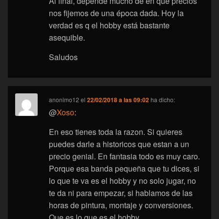
Al final, depende mucho de en que precios
nos fijemos de una época dada. Hoy la
verdad es q el hobby está bastante
asequible.
Saludos
anonimo12
el
22/02/2018 a las 09:02
ha dicho:
@
Xoso
:
En eso tienes toda la razon. Si quieres
puedes darle a historicos que estan a un
precio genial. En fantasia todo es muy caro.
Porque esa banda pequeña que tu dices, si
lo que te va es el hobby y no solo jugar, no
te da ni para empezar, si hablamos de las
horas de pintura, montaje y conversiones.
Que es lo que es el hobby.