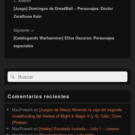
de
Entrada
←
Anterior
entradas
[Juego] Domingos de DreadBall – Personajes: Doctor
anterior:
Zarathusa Kain
Entrada
Siguiente
→
[Catalogando Warhammer] Elfos Oscuros: Personajes
siguiente:
especiales
El
Buscar
Buscar
área
por:
de
widget
barra
Comentarios recientes
lateral
primaria
MaxPower4
en
[Juegos de Mesa] Abriendo la caja del segundo
crowdfunding del Heroes of Might & Magic 3 (y 5): Cala / Cove
(Piratas)
MaxPower4
en
[Hobby] Escalada Invitada – Julio 1 – Joserra
MaxPower4
en
[Escalada] Namarie, Julio 2026