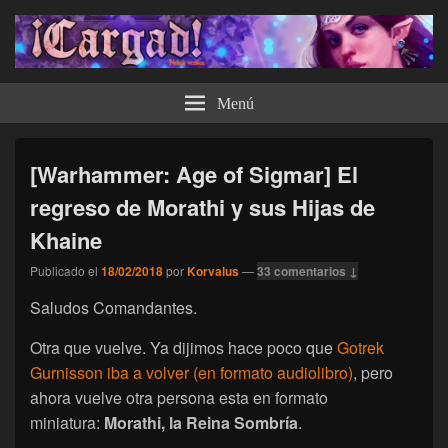
¡Cargad!
Menú
[Warhammer: Age of Sigmar] El
regreso de Morathi y sus Hijas de
Khaine
Publicado el
18/02/2018
por
Korvalus
—
33 comentarios ↓
Saludos Comandantes.
Otra que vuelve. Ya dijimos hace poco que
Gotrek
Gurnisson iba a volver (en formato audiolibro)
, pero
ahora vuelve otra persona esta en formato
miniatura:
Morathi, la Reina Sombría
.