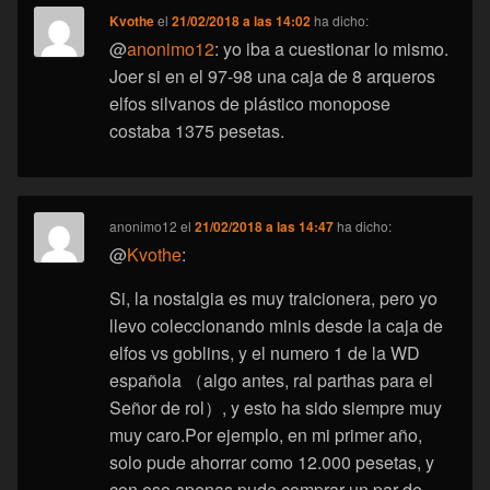
Kvothe
el
21/02/2018 a las 14:02
ha dicho:
@
anonimo12
: yo iba a cuestionar lo mismo.
Joer si en el 97-98 una caja de 8 arqueros
elfos silvanos de plástico monopose
costaba 1375 pesetas.
anonimo12
el
21/02/2018 a las 14:47
ha dicho:
@
Kvothe
:
Si, la nostalgia es muy traicionera, pero yo
llevo coleccionando minis desde la caja de
elfos vs goblins, y el numero 1 de la WD
española （algo antes, ral parthas para el
Señor de rol）, y esto ha sido siempre muy
muy caro.Por ejemplo, en mi primer año,
solo pude ahorrar como 12.000 pesetas, y
con eso apenas pude comprar un par de