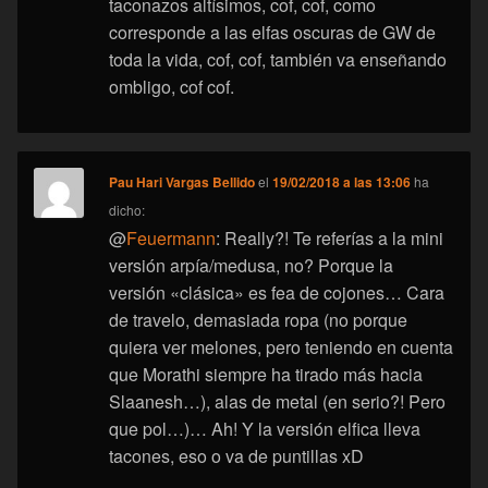
taconazos altísimos, cof, cof, como
corresponde a las elfas oscuras de GW de
toda la vida, cof, cof, también va enseñando
ombligo, cof cof.
Pau Hari Vargas Bellido
el
19/02/2018 a las 13:06
ha
dicho:
@
Feuermann
: Really?! Te referías a la mini
versión arpía/medusa, no? Porque la
versión «clásica» es fea de cojones… Cara
de travelo, demasiada ropa (no porque
quiera ver melones, pero teniendo en cuenta
que Morathi siempre ha tirado más hacia
Slaanesh…), alas de metal (en serio?! Pero
que pol…)… Ah! Y la versión elfica lleva
tacones, eso o va de puntillas xD