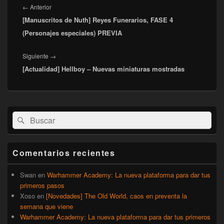
de
Entrada
←
Anterior
entradas
[Manuscritos de Nuth] Reyes Funerarios, FASE 4
anterior:
(Personajes especiales) PREVIA
Entrada
Siguiente
→
[Actualidad] Hellboy – Nuevas miniaturas mostradas
siguiente:
El
Buscar
Buscar
área
por:
de
widget
barra
Comentarios recientes
lateral
primaria
Swan
en
Warhammer Academy: La nueva plataforma para dar tus
primeros pasos
Xoso
en
[Novedades] The Old World, caos en preventa la
semana que viene
Warhammer Academy: La nueva plataforma para dar tus primeros