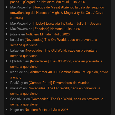
pasos – ¡Cargad!
en
Noticiero Miniaturil Julio 2026
MaxPower4
en
[Juegos de Mesa] Abriendo la caja del segundo
crowdfunding del Heroes of Might & Magic 3 (y 5): Cala / Cove
(Piratas)
MaxPower4
en
[Hobby] Escalada Invitada – Julio 1 – Joserra
MaxPower4
en
[Escalada] Namarie, Julio 2026
jotaefe
en
Noticiero Miniaturil Julio 2026
balael
en
[Novedades] The Old World, caos en preventa la
semana que viene
Lafael
en
[Novedades] The Old World, caos en preventa la
semana que viene
QdeTobin
en
[Novedades] The Old World, caos en preventa la
semana que viene
iescruce
en
[Warhammer 40.000 Combat Patrol] Mi opinión, envío
a envío
RealGuy
en
[Combat Patrol] Devoradores de Mundos
mans93
en
[Novedades] The Old World, caos en preventa la
semana que viene
Gonsilvus
en
[Novedades] The Old World, caos en preventa la
semana que viene
Kriger
en
Noticiero Miniaturil Julio 2026