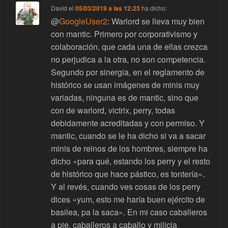
David
el
05/03/2019 a las 12:23
ha dicho:
@
GoogleUser2
: Warlord se lleva muy bien
con mantic. Primero por corporativismo y
colaboración, que cada una de ellas crezca
no perjudica a la otra, no son competencia.
Segundo por sinergia, en el reglamento de
histórico se usan imágenes de minis muy
variadas, ninguna es de mantic, sino que
con de warlord, victrix, perry, todas
debidamente acreditadas y con permiso. Y
mantic, cuando se le ha dicho si va a sacar
minis de reinos de los hombres, siempre ha
dicho «para qué, estando los perry y el resto
de histórico que hace pástico, es tontería».
Y al revés, cuando ves cosas de los perry
dices «yum, esto me haría buen ejército de
basilea, pa la saca». En mi caso caballeros
a pie, caballeros a caballo y milicia