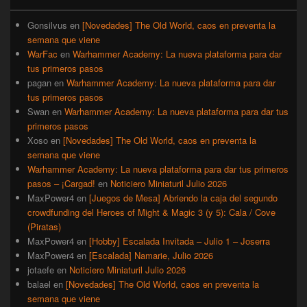
primaria
Gonsilvus
en
[Novedades] The Old World, caos en preventa la
semana que viene
WarFac
en
Warhammer Academy: La nueva plataforma para dar
tus primeros pasos
pagan
en
Warhammer Academy: La nueva plataforma para dar
tus primeros pasos
Swan
en
Warhammer Academy: La nueva plataforma para dar tus
primeros pasos
Xoso
en
[Novedades] The Old World, caos en preventa la
semana que viene
Warhammer Academy: La nueva plataforma para dar tus primeros
pasos – ¡Cargad!
en
Noticiero Miniaturil Julio 2026
MaxPower4
en
[Juegos de Mesa] Abriendo la caja del segundo
crowdfunding del Heroes of Might & Magic 3 (y 5): Cala / Cove
(Piratas)
MaxPower4
en
[Hobby] Escalada Invitada – Julio 1 – Joserra
MaxPower4
en
[Escalada] Namarie, Julio 2026
jotaefe
en
Noticiero Miniaturil Julio 2026
balael
en
[Novedades] The Old World, caos en preventa la
semana que viene