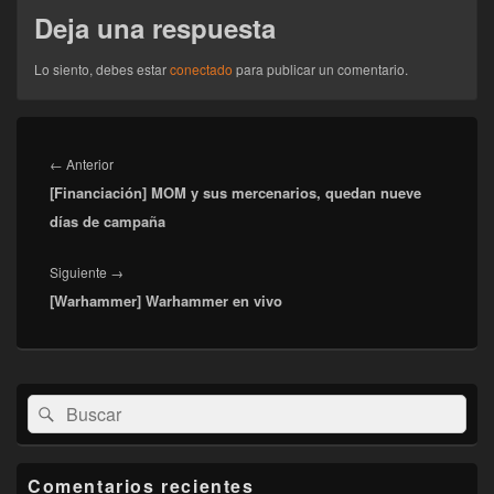
Deja una respuesta
Lo siento, debes estar
conectado
para publicar un comentario.
Navegación
de
Entrada
←
Anterior
entradas
[Financiación] MOM y sus mercenarios, quedan nueve
anterior:
días de campaña
Entrada
Siguiente
→
[Warhammer] Warhammer en vivo
siguiente:
El
Buscar
Buscar
área
por:
de
widget
barra
Comentarios recientes
lateral