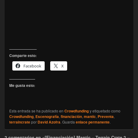
Comparte esto:
Facebook
X
Me gusta esto:
Esta entrada se ha publicado en
Crowdfunding
y etiquetado como
Crowdfunding
,
Escenografía
,
financiación
,
mantic
,
Preventa
,
terraincrate
por
David Azofra
. Guarda
enlace permanente
.
2 comentarios en «[Financiación] Mantic – Terrain Crate 2 –