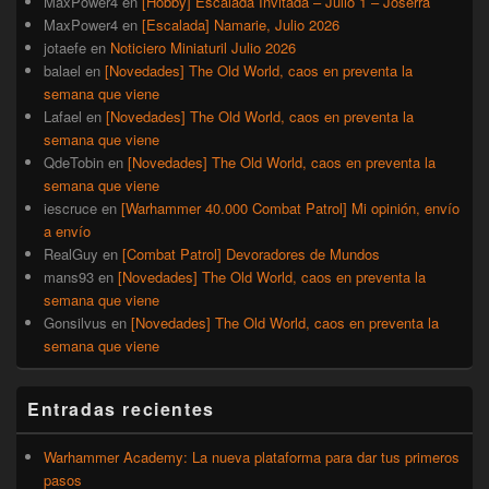
MaxPower4
en
[Hobby] Escalada Invitada – Julio 1 – Joserra
MaxPower4
en
[Escalada] Namarie, Julio 2026
jotaefe
en
Noticiero Miniaturil Julio 2026
balael
en
[Novedades] The Old World, caos en preventa la
semana que viene
Lafael
en
[Novedades] The Old World, caos en preventa la
semana que viene
QdeTobin
en
[Novedades] The Old World, caos en preventa la
semana que viene
iescruce
en
[Warhammer 40.000 Combat Patrol] Mi opinión, envío
a envío
RealGuy
en
[Combat Patrol] Devoradores de Mundos
mans93
en
[Novedades] The Old World, caos en preventa la
semana que viene
Gonsilvus
en
[Novedades] The Old World, caos en preventa la
semana que viene
Entradas recientes
Warhammer Academy: La nueva plataforma para dar tus primeros
pasos