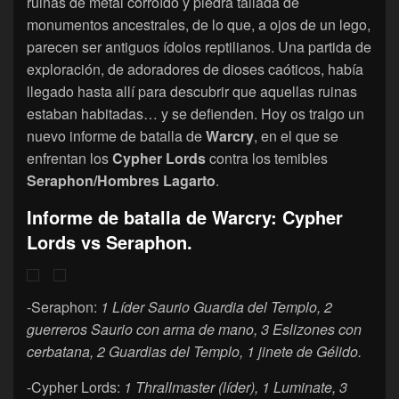
ruinas de metal corroído y piedra tallada de
monumentos ancestrales, de lo que, a ojos de un lego,
parecen ser antiguos ídolos reptilianos. Una partida de
exploración, de adoradores de dioses caóticos, había
llegado hasta allí para descubrir que aquellas ruinas
estaban habitadas… y se defienden. Hoy os traigo un
nuevo informe de batalla de
Warcry
, en el que se
enfrentan los
Cypher Lords
contra los temibles
Seraphon/Hombres Lagarto
.
Informe de batalla de Warcry: Cypher
Lords vs Seraphon.
-Seraphon:
1 Líder Saurio Guardia del Templo, 2
guerreros
Saurio con arma de mano, 3 Eslizones con
cerbatana, 2 Guardias del Templo, 1 jinete de Gélido.
-Cypher Lords:
1 Thrallmaster (líder), 1 Luminate, 3