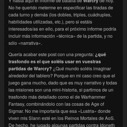
Y hasta aquí el informe de batalla de
Warcry
de hoy.
No he querido meterme en especificar las tiradas de
cada turno y demás (los dobles, triples, cuádruples,
habilidades utilizadas, etc.), pero si estáis
interesados/as en ello, para el próximo informe podría
incluir más información «técnica» de la partida, y no
sólo «narrativa».
Quería acabar este post con una pregunta:
¿qué
trasfondo es el que soléis usar en vuestras
partidas de Warcry?
¿Qué mundo soléis imaginar
alrededor del tablero? Porque en mi caso creo que el
juego gana mucho, dado que es muy narrativo y todas
las misiones son una mini-historia, si partimos de un
trasfondo más detallado como el de Warhammer
Fantasy, combinándolo con las cosas de Age of
Sigmar. No me importaría que esa «Lustria» donde
viven mis Slann esté en los Reinos Mortales de AoS.
De hecho, he jugado algunas partidas contra Idoneth