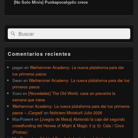
[No Solo Minis] Punkapocalyptic crece
siguiente:
El
Buscar
Buscar
área
por:
de
widget
barra
Comentarios recientes
lateral
primaria
pagan
en
Warhammer Academy: La nueva plataforma para dar
tus primeros pasos
Swan
en
Warhammer Academy: La nueva plataforma para dar tus
primeros pasos
Xoso
en
[Novedades] The Old World, caos en preventa la
semana que viene
Warhammer Academy: La nueva plataforma para dar tus primeros
pasos – ¡Cargad!
en
Noticiero Miniaturil Julio 2026
MaxPower4
en
[Juegos de Mesa] Abriendo la caja del segundo
crowdfunding del Heroes of Might & Magic 3 (y 5): Cala / Cove
(Piratas)