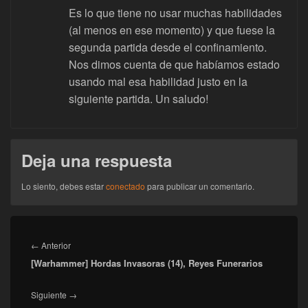
Es lo que tiene no usar muchas habilidades
(al menos en ese momento) y que fuese la
segunda partida desde el confinamiento.
Nos dimos cuenta de que habíamos estado
usando mal esa habilidad justo en la
siguiente partida. Un saludo!
Deja una respuesta
Lo siento, debes estar
conectado
para publicar un comentario.
Navegación
de
Entrada
←
Anterior
entradas
[Warhammer] Hordas Invasoras (14), Reyes Funerarios
anterior:
Entrada
Siguiente
→