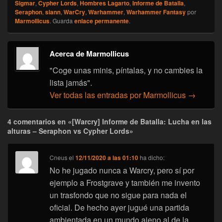
Sigmar
,
Cypher Lords
,
Hombres Lagarto
,
Informe de Batalla
,
Seraphon
,
slann
,
WarCry
,
Warhammer
,
Warhammer Fantasy
por
Marmollicus
. Guarda
enlace permanente
.
Acerca de Marmollicus
"Coge unas minis, píntalas, y no cambies la
lista jamás".
Ver todas las entradas por Marmollicus
→
4 comentarios en «[Warcry] Informe de Batalla: Lucha en las
alturas – Seraphon vs Cypher Lords»
Cneus
el
12/11/2020 a las 01:10
ha dicho:
No he jugado nunca a Warcry, pero sí por
ejemplo a Frostgrave y también me invento
un trasfondo que no sigue para nada el
oficial. De hecho ayer jugué una partida
ambientada en un mundo ajeno al de la