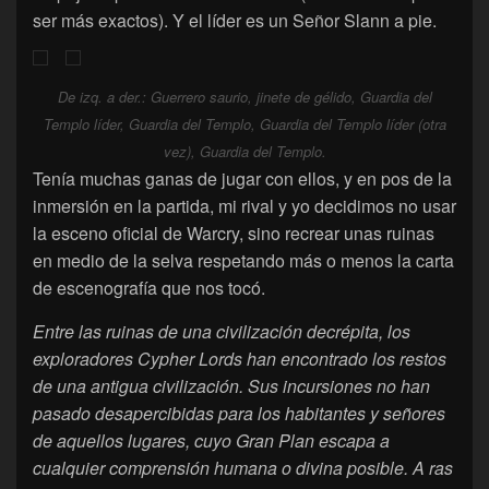
ser más exactos). Y el líder es un Señor Slann a pie.
De izq. a der.: Guerrero saurio, jinete de gélido, Guardia del
Templo líder, Guardia del Templo, Guardia del Templo líder (otra
vez), Guardia del Templo.
Tenía muchas ganas de jugar con ellos, y en pos de la
inmersión en la partida, mi rival y yo decidimos no usar
la esceno oficial de Warcry, sino recrear unas ruinas
en medio de la selva respetando más o menos la carta
de escenografía que nos tocó.
Entre las ruinas de una civilización decrépita, los
exploradores Cypher Lords han encontrado los restos
de una antigua civilización. Sus incursiones no han
pasado desapercibidas para los habitantes y señores
de aquellos lugares, cuyo Gran Plan escapa a
cualquier comprensión humana o divina posible. A ras