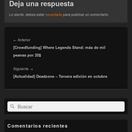
Deja una respuesta
Lo siento, debes estar
conectado
para publicar un comentario.
Navegación
de
Entrada
←
Anterior
entradas
[Crowdfunding] Where Legends Stand: más de mil
anterior:
peanas por 20$
Entrada
Siguiente
→
[Actualidad] Deadzone – Tercera edición en octubre
siguiente:
El
Buscar
Buscar
área
por:
de
widget
barra
Comentarios recientes
lateral