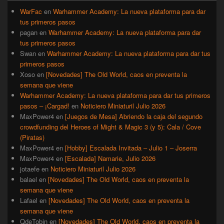
primaria
WarFac
en
Warhammer Academy: La nueva plataforma para dar
tus primeros pasos
pagan
en
Warhammer Academy: La nueva plataforma para dar
tus primeros pasos
Swan
en
Warhammer Academy: La nueva plataforma para dar tus
primeros pasos
Xoso
en
[Novedades] The Old World, caos en preventa la
semana que viene
Warhammer Academy: La nueva plataforma para dar tus primeros
pasos – ¡Cargad!
en
Noticiero Miniaturil Julio 2026
MaxPower4
en
[Juegos de Mesa] Abriendo la caja del segundo
crowdfunding del Heroes of Might & Magic 3 (y 5): Cala / Cove
(Piratas)
MaxPower4
en
[Hobby] Escalada Invitada – Julio 1 – Joserra
MaxPower4
en
[Escalada] Namarie, Julio 2026
jotaefe
en
Noticiero Miniaturil Julio 2026
balael
en
[Novedades] The Old World, caos en preventa la
semana que viene
Lafael
en
[Novedades] The Old World, caos en preventa la
semana que viene
QdeTobin
en
[Novedades] The Old World, caos en preventa la