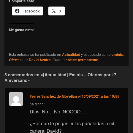
Comparte esto:
Facebook
X
Me gusta esto:
Esta entrada se ha publicado en
Actualidad
y etiquetado como
eminis
,
Ofertas
por
David Azofra
. Guarda
enlace permanente
.
5 comentarios en «[Actualidad] Eminis – Ofertas por 17
Aniversario»
Ferrer Sanchez de Movellan
el
13/09/2021 a las 10:55
ha dicho:
Dios. No… No. NOOOO….
¿Por que le pegas estas puñaladas a mi
cartera, David?