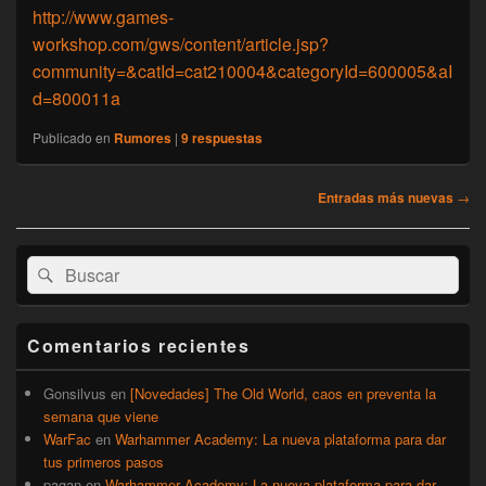
http://www.games-
workshop.com/gws/content/article.jsp?
community=&catId=cat210004&categoryId=600005&aI
d=800011a
Publicado en
Rumores
|
9
respuestas
Navegación
Entradas más nuevas
→
de
entradas
El
Buscar
Buscar
área
por:
de
widget
barra
Comentarios recientes
lateral
primaria
Gonsilvus
en
[Novedades] The Old World, caos en preventa la
semana que viene
WarFac
en
Warhammer Academy: La nueva plataforma para dar
tus primeros pasos
pagan
en
Warhammer Academy: La nueva plataforma para dar