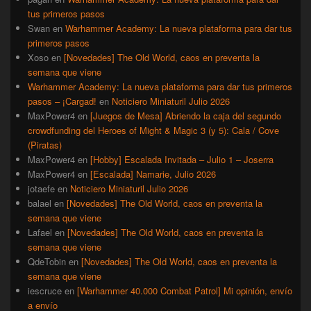
tus primeros pasos
Swan
en
Warhammer Academy: La nueva plataforma para dar tus
primeros pasos
Xoso
en
[Novedades] The Old World, caos en preventa la
semana que viene
Warhammer Academy: La nueva plataforma para dar tus primeros
pasos – ¡Cargad!
en
Noticiero Miniaturil Julio 2026
MaxPower4
en
[Juegos de Mesa] Abriendo la caja del segundo
crowdfunding del Heroes of Might & Magic 3 (y 5): Cala / Cove
(Piratas)
MaxPower4
en
[Hobby] Escalada Invitada – Julio 1 – Joserra
MaxPower4
en
[Escalada] Namarie, Julio 2026
jotaefe
en
Noticiero Miniaturil Julio 2026
balael
en
[Novedades] The Old World, caos en preventa la
semana que viene
Lafael
en
[Novedades] The Old World, caos en preventa la
semana que viene
QdeTobin
en
[Novedades] The Old World, caos en preventa la
semana que viene
iescruce
en
[Warhammer 40.000 Combat Patrol] Mi opinión, envío
a envío