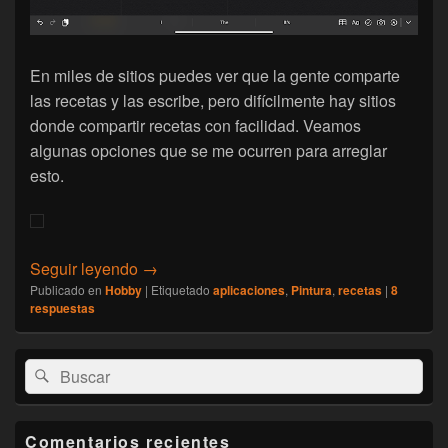
En miles de sitios puedes ver que la gente comparte
las recetas y las escribe, pero difícilmente hay sitios
donde compartir recetas con facilidad. Veamos
algunas opciones que se me ocurren para arreglar
esto.
[Hobby] Como organizar tus recetas de pint
Seguir leyendo
→
Publicado en
Hobby
|
Etiquetado
aplicaciones
,
Pintura
,
recetas
|
8
respuestas
El
Buscar
Buscar
área
por:
de
widget
barra
Comentarios recientes
lateral