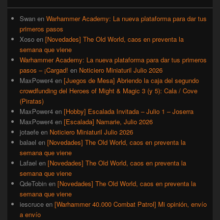
primaria
Swan
en
Warhammer Academy: La nueva plataforma para dar tus
primeros pasos
Xoso
en
[Novedades] The Old World, caos en preventa la
semana que viene
Warhammer Academy: La nueva plataforma para dar tus primeros
pasos – ¡Cargad!
en
Noticiero Miniaturil Julio 2026
MaxPower4
en
[Juegos de Mesa] Abriendo la caja del segundo
crowdfunding del Heroes of Might & Magic 3 (y 5): Cala / Cove
(Piratas)
MaxPower4
en
[Hobby] Escalada Invitada – Julio 1 – Joserra
MaxPower4
en
[Escalada] Namarie, Julio 2026
jotaefe
en
Noticiero Miniaturil Julio 2026
balael
en
[Novedades] The Old World, caos en preventa la
semana que viene
Lafael
en
[Novedades] The Old World, caos en preventa la
semana que viene
QdeTobin
en
[Novedades] The Old World, caos en preventa la
semana que viene
iescruce
en
[Warhammer 40.000 Combat Patrol] Mi opinión, envío
a envío