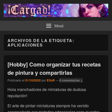
¡Cargad!
Menú
ARCHIVOS DE LA ETIQUETA:
APLICACIONES
[Hobby] Como organizar tus recetas
de pintura y compartirlas
Publicado el
01/10/2020
por
EXoR
—
8 comentarios ↓
Hola manchadores de miniaturas de dudosa
reputación!
El arte de pintar miniaturas siempre ha venido
acompañado por metodos artesanales para guardar