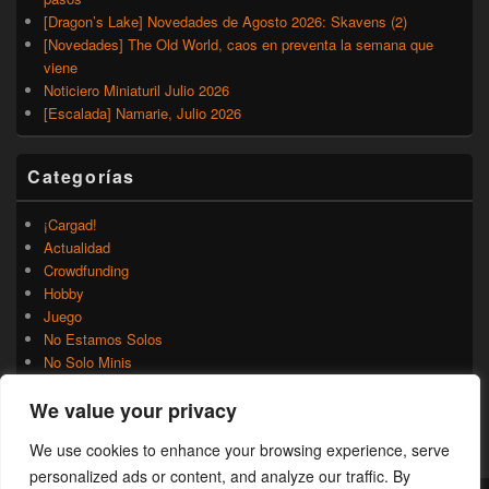
[Dragon’s Lake] Novedades de Agosto 2026: Skavens (2)
[Novedades] The Old World, caos en preventa la semana que
viene
Noticiero Miniaturil Julio 2026
[Escalada] Namarie, Julio 2026
Categorías
¡Cargad!
Actualidad
Crowdfunding
Hobby
Juego
No Estamos Solos
No Solo Minis
Novedades
We value your privacy
Rumores
Trasfondo
We use cookies to enhance your browsing experience, serve
Uncategorized
personalized ads or content, and analyze our traffic. By