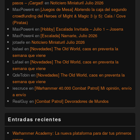
pasos – ¡Cargad!
en
Noticiero Miniaturil Julio 2026
MaxPower4
en
[Juegos de Mesa] Abriendo la caja del segundo
crowdfunding del Heroes of Might & Magic 3 (y 5): Cala / Cove
(Piratas)
MaxPower4
en
[Hobby] Escalada Invitada – Julio 1 – Joserra
MaxPower4
en
[Escalada] Namarie, Julio 2026
jotaefe
en
Noticiero Miniaturil Julio 2026
balael
en
[Novedades] The Old World, caos en preventa la
semana que viene
Lafael
en
[Novedades] The Old World, caos en preventa la
semana que viene
QdeTobin
en
[Novedades] The Old World, caos en preventa la
semana que viene
iescruce
en
[Warhammer 40.000 Combat Patrol] Mi opinión, envío
a envío
RealGuy
en
[Combat Patrol] Devoradores de Mundos
Entradas recientes
Warhammer Academy: La nueva plataforma para dar tus primeros
pasos