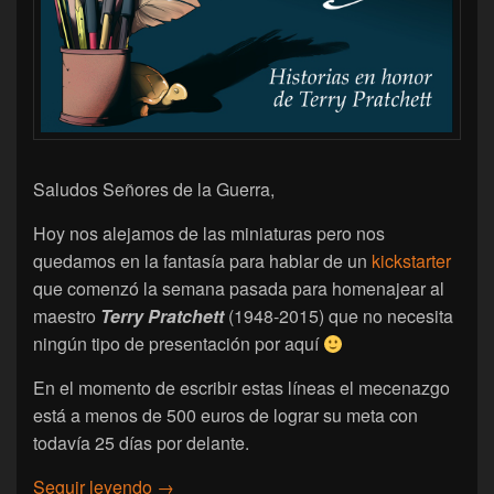
Saludos Señores de la Guerra,
Hoy nos alejamos de las miniaturas pero nos
quedamos en la fantasía para hablar de un
kickstarter
que comenzó la semana pasada para homenajear al
maestro
Terry Pratchett
(1948-2015) que no necesita
ningún tipo de presentación por aquí
En el momento de escribir estas líneas el mecenazgo
está a menos de 500 euros de lograr su meta con
todavía 25 días por delante.
[No Solo Minis] Para el maestro, homenaje 
Seguir leyendo
→