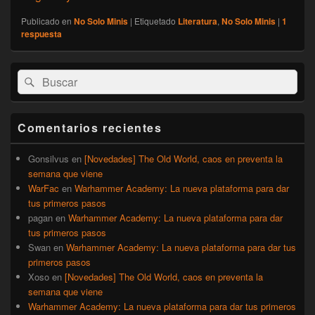
Publicado en
No Solo Minis
|
Etiquetado
Literatura
,
No Solo Minis
|
1
respuesta
El
Buscar
Buscar
área
por:
de
widget
barra
Comentarios recientes
lateral
primaria
Gonsilvus
en
[Novedades] The Old World, caos en preventa la
semana que viene
WarFac
en
Warhammer Academy: La nueva plataforma para dar
tus primeros pasos
pagan
en
Warhammer Academy: La nueva plataforma para dar
tus primeros pasos
Swan
en
Warhammer Academy: La nueva plataforma para dar tus
primeros pasos
Xoso
en
[Novedades] The Old World, caos en preventa la
semana que viene
Warhammer Academy: La nueva plataforma para dar tus primeros