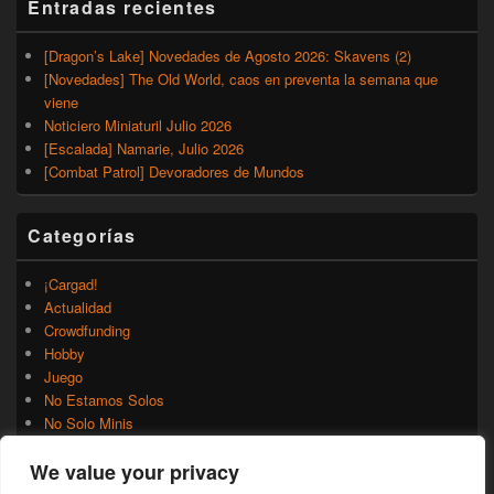
Entradas recientes
[Dragon’s Lake] Novedades de Agosto 2026: Skavens (2)
[Novedades] The Old World, caos en preventa la semana que
viene
Noticiero Miniaturil Julio 2026
[Escalada] Namarie, Julio 2026
[Combat Patrol] Devoradores de Mundos
Categorías
¡Cargad!
Actualidad
Crowdfunding
Hobby
Juego
No Estamos Solos
No Solo Minis
Novedades
We value your privacy
Rumores
Trasfondo