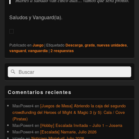
martes a sábado van cinco días… vamos que será pronto.
Saludos y Vanguard(ia).
Publicado en
Juego
|
Etiquetado
Descarga
,
gratis
,
nuevas unidades
,
vanguard
,
vanguardia
|
2
respuestas
El
Buscar
Buscar
área
por:
de
widget
barra
Comentarios recientes
lateral
primaria
MaxPower4
en
[Juegos de Mesa] Abriendo la caja del segundo
crowdfunding del Heroes of Might & Magic 3 (y 5): Cala / Cove
(Piratas)
MaxPower4
en
[Hobby] Escalada Invitada – Julio 1 – Joserra
MaxPower4
en
[Escalada] Namarie, Julio 2026
jotaefe
en
Noticiero Miniaturil Julio 2026