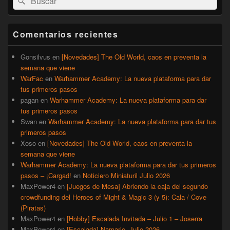
por:
de
widget
barra
Comentarios recientes
lateral
primaria
Gonsilvus
en
[Novedades] The Old World, caos en preventa la
semana que viene
WarFac
en
Warhammer Academy: La nueva plataforma para dar
tus primeros pasos
pagan
en
Warhammer Academy: La nueva plataforma para dar
tus primeros pasos
Swan
en
Warhammer Academy: La nueva plataforma para dar tus
primeros pasos
Xoso
en
[Novedades] The Old World, caos en preventa la
semana que viene
Warhammer Academy: La nueva plataforma para dar tus primeros
pasos – ¡Cargad!
en
Noticiero Miniaturil Julio 2026
MaxPower4
en
[Juegos de Mesa] Abriendo la caja del segundo
crowdfunding del Heroes of Might & Magic 3 (y 5): Cala / Cove
(Piratas)
MaxPower4
en
[Hobby] Escalada Invitada – Julio 1 – Joserra
MaxPower4
en
[Escalada] Namarie, Julio 2026