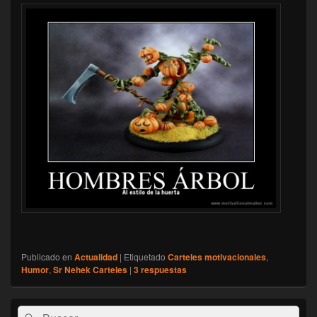
Publicado en
Actualidad
|
Etiquetado
Carteles motivacionales
,
Humor
,
Sr Nehek Carteles
|
3
respuestas
El
Buscar
Buscar
área