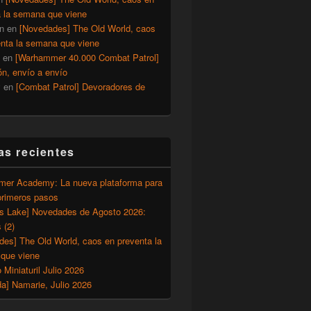
a la semana que viene
n
en
[Novedades] The Old World, caos
enta la semana que viene
en
[Warhammer 40.000 Combat Patrol]
ón, envío a envío
y
en
[Combat Patrol] Devoradores de
as recientes
er Academy: La nueva plataforma para
primeros pasos
’s Lake] Novedades de Agosto 2026:
 (2)
des] The Old World, caos en preventa la
que viene
o Miniaturil Julio 2026
a] Namarie, Julio 2026