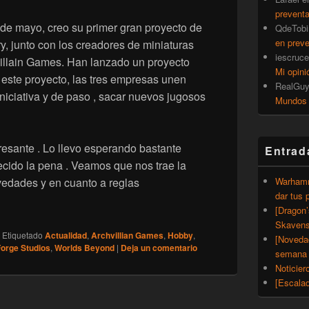
prevent
 de mayo, creo su primer gran proyecto de
QdeTobi
en prev
, junto con los creadores de miniaturas
iescruce
illain Games. Han lanzado un proyecto
Mi opini
 este proyecto, las tres empresas unen
RealGu
niciativa y de paso , sacar nuevos jugosos
Mundos
resante . Lo llevo esperando bastante
Entrad
ecido la pena . Veamos que nos trae la
Warhamm
vedades y en cuanto a reglas
dar tus 
[Dragon
] Worlds Beyond, de One Page Rules
Skavens
|
Etiquetado
Actualidad
,
Archvillian Games
,
Hobby
,
[Noveda
Forge Studios
,
Worlds Beyond
|
Deja un comentario
semana 
Noticier
[Escalad