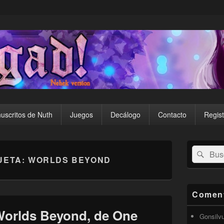
uscritos de Nuth
Juegos
Decálogo
Contacto
Regist
El
Buscar
Busc
área
UETA:
WORLDS BEYOND
por:
de
widget
barra
lateral
Coment
primaria
Worlds Beyond, de One
Gonsilv