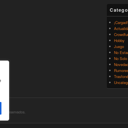
Catego
¡Cargad!
Actualid
Crowdfu
Hobby
Juego
No Esta
No Solo
Noveda
Rumore
Trasfon
e
Uncateg
chos Reservados.