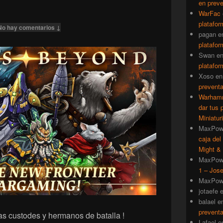
en prev
WarFac
platafor
No hay comentarios ↓
pagan
e
platafor
Swan
e
platafor
Xoso
e
prevent
Warhamm
dar tus 
Miniatur
MaxPow
caja del
Might & 
MaxPow
1 – Jose
MaxPow
jotaefe
balael
e
prevent
as custodes y hermanos de batalla !
Lafael
e