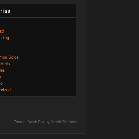
rías
ad
nding
mos Solos
 Minis
des
s
do
orized
Theme: Catch Box by
Catch Themes