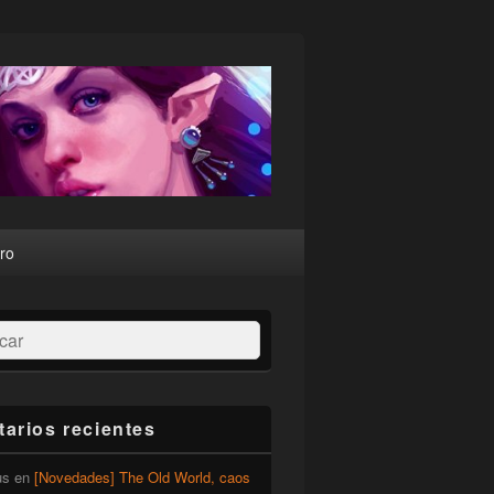
ro
ar
arios recientes
us
en
[Novedades] The Old World, caos