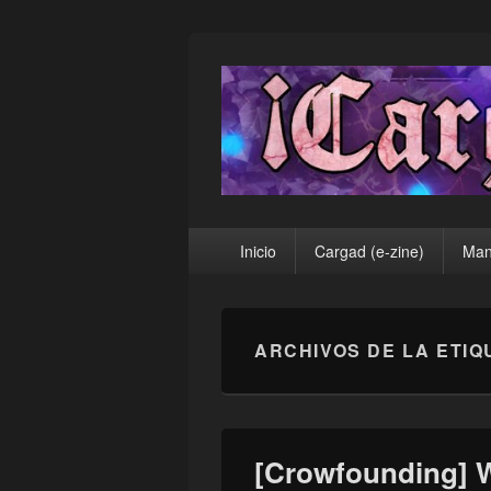
¡Cargad!
Menú
Inicio
Cargad (e-zine)
Man
principal
ARCHIVOS DE LA ETIQ
[Crowfounding] 