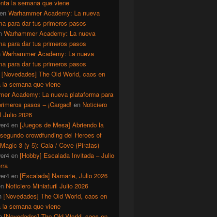
enta la semana que viene
en
Warhammer Academy: La nueva
ma para dar tus primeros pasos
n
Warhammer Academy: La nueva
ma para dar tus primeros pasos
n
Warhammer Academy: La nueva
ma para dar tus primeros pasos
n
[Novedades] The Old World, caos en
a la semana que viene
er Academy: La nueva plataforma para
primeros pasos – ¡Cargad!
en
Noticiero
il Julio 2026
er4
en
[Juegos de Mesa] Abriendo la
 segundo crowdfunding del Heroes of
Magic 3 (y 5): Cala / Cove (Piratas)
er4
en
[Hobby] Escalada Invitada – Julio
rra
er4
en
[Escalada] Namarie, Julio 2026
en
Noticiero Miniaturil Julio 2026
n
[Novedades] The Old World, caos en
a la semana que viene
n
[Novedades] The Old World, caos en