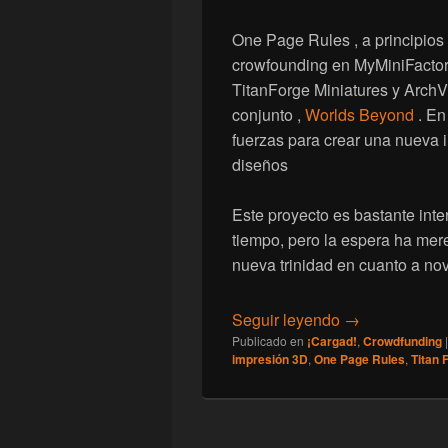
One Page Rules , a principios
crowfounding en MyMiniFactory
TitanForge Miniatures y ArchV
conjunto ,
Worlds Beyond
. En
fuerzas para crear una nueva i
diseños
Este proyecto es bastante inte
tiempo, pero la espera ha mer
nueva trinidad en cuanto a no
[Crowfounding
Seguir leyendo
→
Publicado en
¡Cargad!
,
Crowdfunding
impresión 3D
,
One Page Rules
,
Titan 